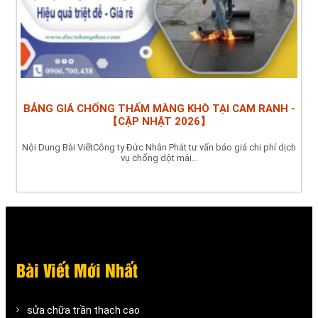
BẢNG GIÁ CHỐNG THẤM MÀNG KHÒ TẠI CAM RANH -
【CẬP NHẬT 2026】
Nội Dung Bài ViếtCông ty Đức Nhân Phát tư vấn báo giá chi phí dịch
vụ chống dột mái...
Bài Viết Mới Nhất
sửa chữa trần thạch cao