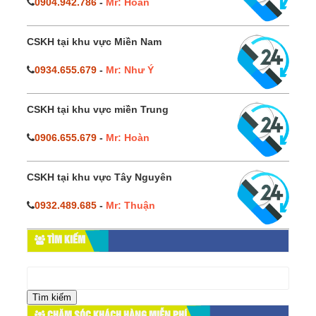
0904.942.786
-
Mr: Hoàn
CSKH tại khu vực Miền Nam
0934.655.679
-
Mr: Như Ý
CSKH tại khu vực miền Trung
0906.655.679
-
Mr: Hoàn
CSKH tại khu vực Tây Nguyên
0932.489.685
-
Mr: Thuận
TÌM KIẾM
Tìm
kiếm
cho:
CHĂM SÓC KHÁCH HÀNG MIỄN PHÍ