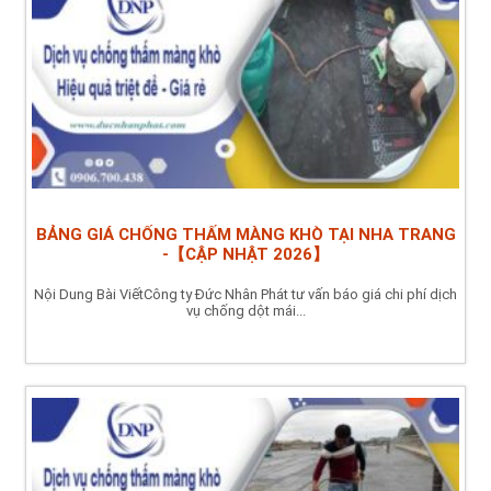
BẢNG GIÁ CHỐNG THẤM MÀNG KHÒ TẠI NHA TRANG
-【CẬP NHẬT 2026】
Nội Dung Bài ViếtCông ty Đức Nhân Phát tư vấn báo giá chi phí dịch
vụ chống dột mái...