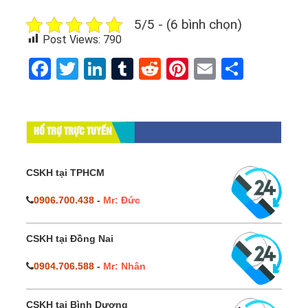
5/5 - (6 bình chọn)
Post Views:
790
Facebook
Twitter
LinkedIn
Tumblr
Reddit
Pinterest
Email
Share
HỔ TRỢ TRỰC TUYẾN
CSKH tại TPHCM
0906.700.438
-
Mr: Đức
CSKH tại Đồng Nai
0904.706.588
-
Mr: Nhân
CSKH tại Bình Dương