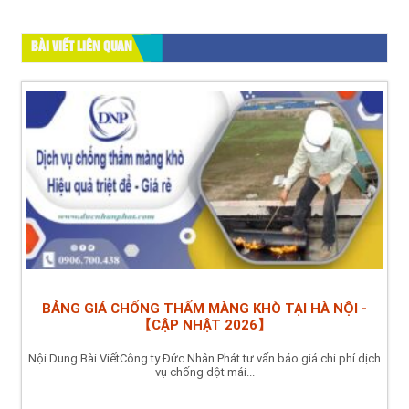
BÀI VIẾT LIÊN QUAN
BẢNG GIÁ CHỐNG THẤM MÀNG KHÒ TẠI HÀ NỘI -
【CẬP NHẬT 2026】
Nội Dung Bài ViếtCông ty Đức Nhân Phát tư vấn báo giá chi phí dịch
vụ chống dột mái...