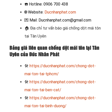
☎️ Hotline: 0906 700 438
🌐 Website:
Ducnhanphat.com
💌 Mail: Ducnhanphat.com@gmail.com
🏠
Địa chỉ tư vấn báo giá chống dột mái tôn
tại Tân Uyên
Bảng giá liên quan chống dột mái tôn tại Tân
Uyên của Đức Nhân Phát
🛠
https://ducnhanphat.com/chong-dot-
mai-ton-tai-tphcm/
🛠
https://ducnhanphat.com/chong-dot-
mai-ton-tai-ben-cat/
🛠
https://ducnhanphat.com/chong-dot-
mai-ton-tai-binh-duong/