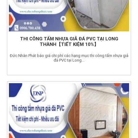
THI CÔNG TẤM NHỰA GIẢ ĐÁ PVC TẠI LONG
THÀNH【TIẾT KIỆM 10%】
Đức Nhân Phát báo giá chi phí các hạng mục thi công tấm nhựa giả
đá PVC tại Long...