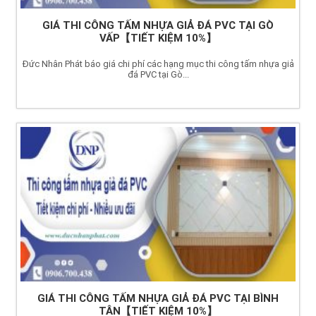
GIÁ THI CÔNG TẤM NHỰA GIẢ ĐÁ PVC TẠI GÒ
VẤP【TIẾT KIỆM 10%】
Đức Nhân Phát báo giá chi phí các hạng mục thi công tấm nhựa giả
đá PVC tại Gò...
GIÁ THI CÔNG TẤM NHỰA GIẢ ĐÁ PVC TẠI BÌNH
TÂN【TIẾT KIỆM 10%】