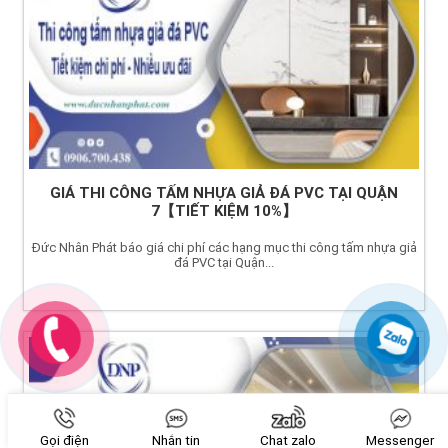
GIÁ THI CÔNG TẤM NHỰA GIẢ ĐÁ PVC TẠI QUẬN
7【TIẾT KIỆM 10%】
Đức Nhân Phát báo giá chi phí các hạng mục thi công tấm nhựa giả
đá PVC tại Quận...
Gọi điện
Nhắn tin
Chat zalo
Messenger