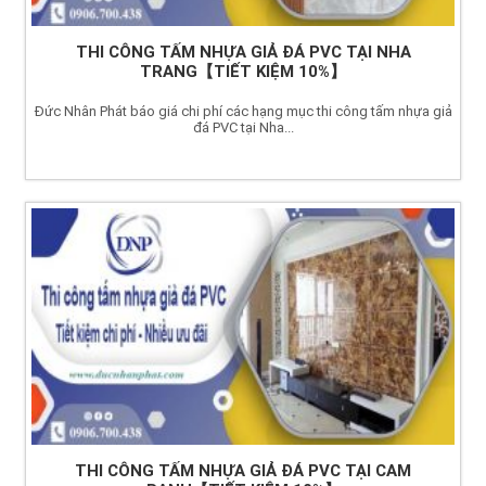
THI CÔNG TẤM NHỰA GIẢ ĐÁ PVC TẠI NHA
TRANG【TIẾT KIỆM 10%】
Đức Nhân Phát báo giá chi phí các hạng mục thi công tấm nhựa giả
đá PVC tại Nha...
THI CÔNG TẤM NHỰA GIẢ ĐÁ PVC TẠI CAM