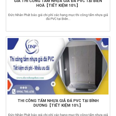
GIÁ THI CÔNG TẤM NHỰA GIẢ ĐÁ PVC TẠI BIÊN
HOÀ【TIẾT KIỆM 10%】
Đức Nhân Phát báo giá chi phí các hạng mục thi công tấm nhựa giả
đá PVC tại Biên...
THI CÔNG TẤM NHỰA GIẢ ĐÁ PVC TẠI BÌNH
DƯƠNG【TIẾT KIỆM 10%】
Đức Nhân Phát báo giá chi phí các hạng mục thi công tấm nhựa giả