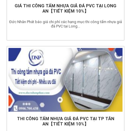
GIÁ THI CÔNG TẤM NHỰA GIẢ ĐÁ PVC TẠI LONG
AN【TIẾT KIỆM 10%】
Đức Nhân Phát báo giá chi phí các hạng mục thi công tấm nhựa giả
đá PVC tại Long...
THI CÔNG TẤM NHỰA GIẢ ĐÁ PVC TẠI TP TÂN
AN【TIẾT KIỆM 10%】