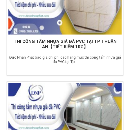
THI CÔNG TẤM NHỰA GIẢ ĐÁ PVC TẠI TP THUẬN
AN【TIẾT KIỆM 10%】
Đức Nhân Phát báo giá chi phí các hạng mục thi công tấm nhựa giả
đá PVC tại Tp...