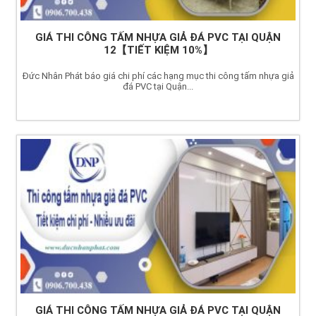
GIÁ THI CÔNG TẤM NHỰA GIẢ ĐÁ PVC TẠI QUẬN
12【TIẾT KIỆM 10%】
Đức Nhân Phát báo giá chi phí các hạng mục thi công tấm nhựa giả
đá PVC tại Quận...
GIÁ THI CÔNG TẤM NHỰA GIẢ ĐÁ PVC TẠI QUẬN