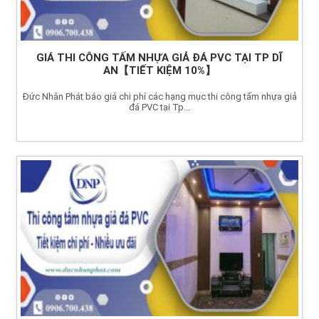
GIÁ THI CÔNG TẤM NHỰA GIẢ ĐÁ PVC TẠI TP DĨ
AN【TIẾT KIỆM 10%】
Đức Nhân Phát báo giá chi phí các hạng mục thi công tấm nhựa giả
đá PVC tại Tp...