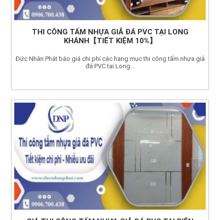
THI CÔNG TẤM NHỰA GIẢ ĐÁ PVC TẠI LONG
KHÁNH【TIẾT KIỆM 10%】
Đức Nhân Phát báo giá chi phí các hạng mục thi công tấm nhựa giả
đá PVC tại Long...