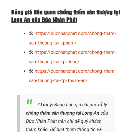
Bảng giá liên quan chống thấm sân thượng tại
Long An của Đức Nhân Phát
🛠
https://ducnhanphat.com/chong-tham-
san-thuong-tai-tphcm/
🛠
https://ducnhanphat.com/chong-tham-
san-thuong-tai-tp-di-an/
🛠
https://ducnhanphat.com/chong-tham-
san-thuong-tai-tp-thuan-an/
* Lưu ý:
Bảng báo giá chi phí xử lý
chống thấm sân thượng tại Long An
của
Đức Nhân Phát trên chỉ để quý khách
tham khảo. Để biết thêm thông tin và