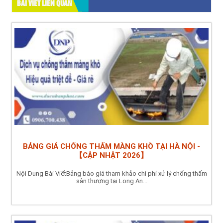
BÀI VIẾT LIÊN QUAN
BẢNG GIÁ CHỐNG THẤM MÀNG KHÒ TẠI HÀ NỘI -
【CẬP NHẬT 2026】
Nội Dung Bài ViếtBảng báo giá tham khảo chi phí xử lý chống thấm
sân thượng tại Long An...