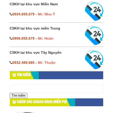
CSKH tại khu vực Miền Nam
0934.655.679
-
Mr: Như Ý
CSKH tại khu vực miền Trung
0906.655.679
-
Mr: Hoàn
CSKH tại khu vực Tây Nguyên
0932.489.685
-
Mr: Thuận
TÌM KIẾM
Tìm
kiếm
cho:
CHĂM SÓC KHÁCH HÀNG MIỄN PHÍ