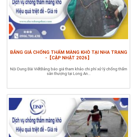
BẢNG GIÁ CHỐNG THẤM MÀNG KHÒ TẠI NHA TRANG
-【CẬP NHẬT 2026】
Nội Dung Bài ViếtBảng báo giá tham khảo chi phí xử lý chống thấm
sân thượng tại Long An...