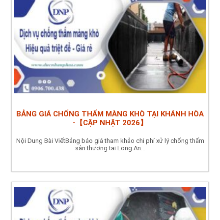
BẢNG GIÁ CHỐNG THẤM MÀNG KHÒ TẠI KHÁNH HÒA
-【CẬP NHẬT 2026】
Nội Dung Bài ViếtBảng báo giá tham khảo chi phí xử lý chống thấm
sân thượng tại Long An...