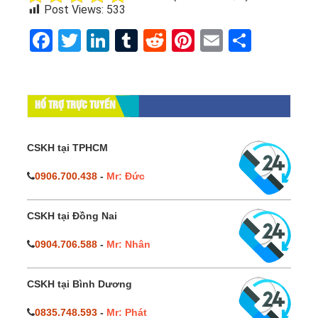
Post Views:
533
Facebook
Twitter
LinkedIn
Tumblr
Reddit
Pinterest
Email
Share
HỔ TRỢ TRỰC TUYẾN
CSKH tại TPHCM
0906.700.438
-
Mr: Đức
CSKH tại Đồng Nai
0904.706.588
-
Mr: Nhân
CSKH tại Bình Dương
0835.748.593
-
Mr: Phát