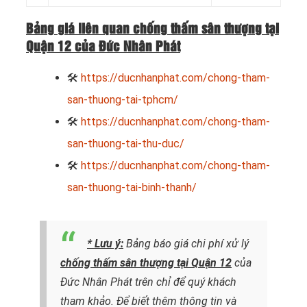
Bảng giá liên quan chống thấm sân thượng tại
Quận 12 của Đức Nhân Phát
🛠
https://ducnhanphat.com/chong-tham-
san-thuong-tai-tphcm/
🛠
https://ducnhanphat.com/chong-tham-
san-thuong-tai-thu-duc/
🛠
https://ducnhanphat.com/chong-tham-
san-thuong-tai-binh-thanh/
* Lưu ý:
Bảng báo giá chi phí xử lý
chống thấm sân thượng tại Quận 12
của
Đức Nhân Phát trên chỉ để quý khách
tham khảo. Để biết thêm thông tin và