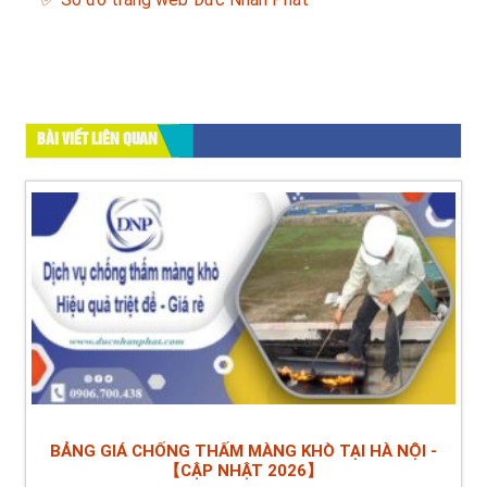
BÀI VIẾT LIÊN QUAN
BẢNG GIÁ CHỐNG THẤM MÀNG KHÒ TẠI HÀ NỘI -
【CẬP NHẬT 2026】