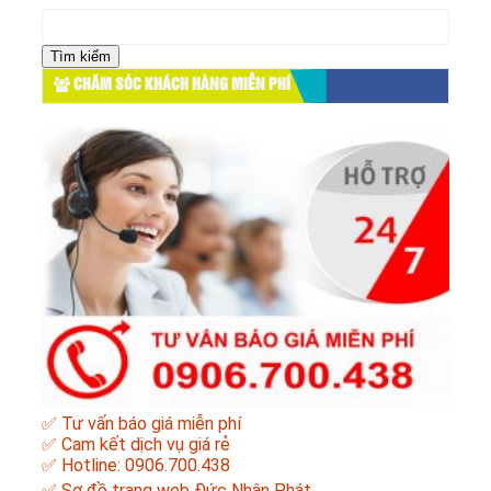
Tìm
kiếm
cho:
CHĂM SÓC KHÁCH HÀNG MIỄN PHÍ
✅ Tư vấn báo giá miễn phí
✅ Cam kết dịch vụ giá rẻ
✅ Hotline: 0906.700.438
✅
Sơ đồ trang web Đức Nhân Phát