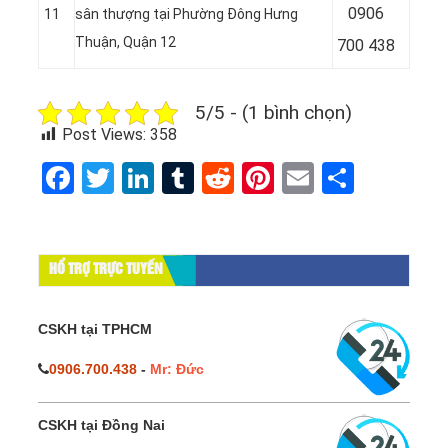
0
906
11
sân thượng tại Phường Đông Hưng
Thuận, Quận 12
700 438
5/5 - (1 bình chọn)
Post Views:
358
Facebook
Twitter
LinkedIn
Tumblr
Reddit
Pinterest
Email
Share
HỔ TRỢ TRỰC TUYẾN
CSKH tại TPHCM
0906.700.438
-
Mr: Đức
CSKH tại Đồng Nai