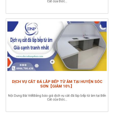
Cát của Đức...
DỊCH VỤ CẮT ĐÁ LẮP BẾP TỪ ÂM TẠI HUYỆN SÓC
SƠN【GIẢM 10%】
Nội Dung Bài ViếtBảng báo giá dịch vụ cắt đá lắp bếp từ âm tại Bến
Cát của Đức...