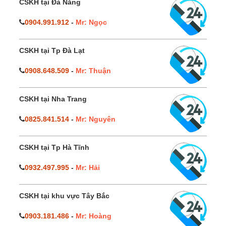
CSKH tại Đà Nẵng
0904.991.912
-
Mr: Ngọc
CSKH tại Tp Đà Lạt
0908.648.509
-
Mr: Thuận
CSKH tại Nha Trang
0825.841.514
-
Mr: Nguyên
CSKH tại Tp Hà Tĩnh
0932.497.995
-
Mr: Hải
CSKH tại khu vực Tây Bắc
0903.181.486
-
Mr: Hoàng