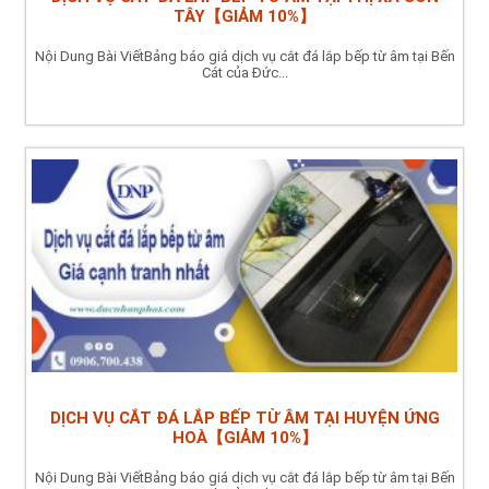
TÂY【GIẢM 10%】
Nội Dung Bài ViếtBảng báo giá dịch vụ cắt đá lắp bếp từ âm tại Bến
Cát của Đức...
DỊCH VỤ CẮT ĐÁ LẮP BẾP TỪ ÂM TẠI HUYỆN ỨNG
HOÀ【GIẢM 10%】
Nội Dung Bài ViếtBảng báo giá dịch vụ cắt đá lắp bếp từ âm tại Bến