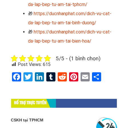
da-lap-bep-tu-am-tai-tphcm/
🎁
https://ducnhanphat.com/dich-vu-cat-
da-lap-bep-tu-am-tai-binh-duong/
🎁
https://ducnhanphat.com/dich-vu-cat-
da-lap-bep-tu-am-tai-bien-hoa/
5/5 - (1 bình chọn)
Post Views:
615
Facebook
Twitter
LinkedIn
Tumblr
Reddit
Pinterest
Email
Share
HỔ TRỢ TRỰC TUYẾN
CSKH tại TPHCM