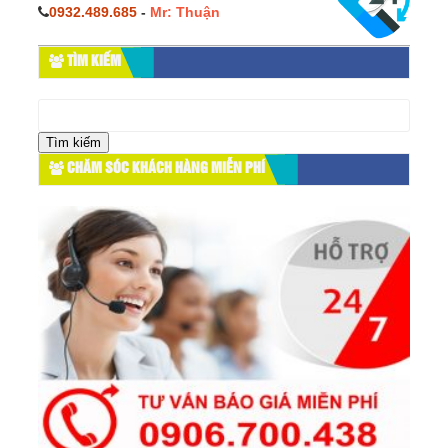
0932.489.685
-
Mr: Thuận
TÌM KIẾM
Tìm
kiếm
cho:
CHĂM SÓC KHÁCH HÀNG MIỄN PHÍ