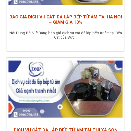
BÁO GIÁ DỊCH VỤ CẮT ĐÁ LẮP BẾP TỪ ÂM TẠI HÀ NỘI
– GIẢM GIÁ 10%
Nội Dung Bài ViếtBảng báo giá dịch vụ cắt đá lắp bếp từ âm tại Bến
Cát của Đức...
DỊCH VỤ CẮT ĐÁ LẮP BẾP TỪ ÂM TẠI THỊ XÃ SƠN