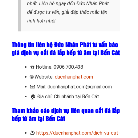
nhất. Liên hệ ngay đến Đức Nhân Phát
để được tư vấn, giải đáp thắc mắc tận
tình hơn nhé!
Thông tin liên hệ Đức Nhân Phát tư vấn báo
giá dịch vụ cắt đá lắp bếp từ âm tại Bến Cát
☎️
Hotline: 0906.700.438
🌐 Website:
ducnhanphat.com
💌 Mail: ducnhanphat.com@gmail.com
🏠
Địa chỉ: Chi nhánh tại Bến Cát
Tham khảo các dịch vụ liên quan cắt đá lắp
bếp từ âm tại Bến Cát
🎁
https://ducnhanphat.com/dich-vu-cat-