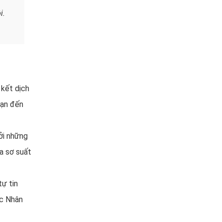
i.
 kết dịch
bạn đến
ởi những
ra sơ suất
tự tin
ức Nhân