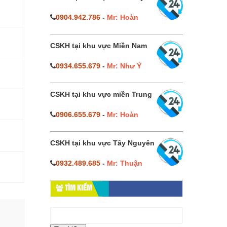
0904.942.786
-
Mr: Hoàn
CSKH tại khu vực Miền Nam
0934.655.679
-
Mr: Như Ý
CSKH tại khu vực miền Trung
0906.655.679
-
Mr: Hoàn
CSKH tại khu vực Tây Nguyên
0932.489.685
-
Mr: Thuận
TÌM KIẾM
Tìm
kiếm