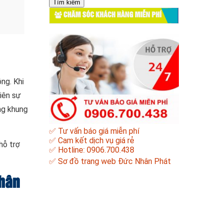
cho:
CHĂM SÓC KHÁCH HÀNG MIỄN PHÍ
ng. Khi
iên sự
ng khung
✅ Tư vấn báo giá miễn phí
✅ Cam kết dịch vụ giá rẻ
hỗ trợ
✅ Hotline: 0906.700.438
✅
Sơ đồ trang web Đức Nhân Phát
Nhân