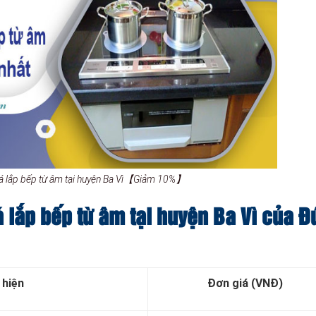
đá lắp bếp từ âm tại huyện Ba Vì【Giảm 10%】
á lắp bếp từ âm tại huyện Ba Vì của Đ
 hiện
Đơn giá (VNĐ)