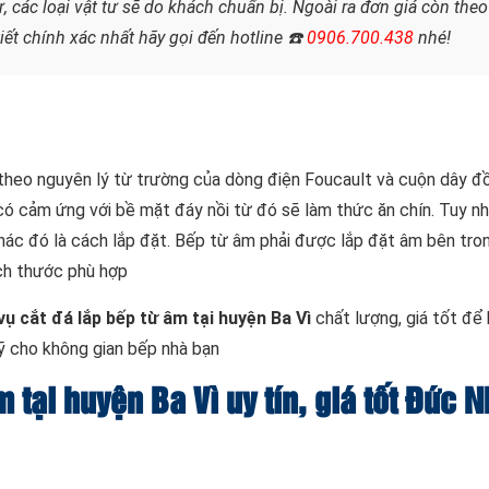
 các loại vật tư sẽ do khách chuẩn bị. Ngoài ra đơn giá còn theo
tiết chính xác nhất hãy gọi đến hotline
☎️
0906.700.438
nhé!
heo nguyên lý từ trường của dòng điện Foucault và cuộn dây đồ
có cảm ứng với bề mặt đáy nồi từ đó sẽ làm thức ăn chín. Tuy nh
khác đó là cách lắp đặt. Bếp từ âm phải được lắp đặt âm bên tro
ích thước phù hợp
vụ cắt đá lắp bếp từ âm tại huyện Ba Vì
chất lượng, giá tốt để 
ỹ cho không gian bếp nhà bạn
m tại huyện Ba Vì uy tín, giá tốt Đức 