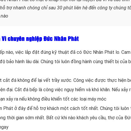
 hỗ trợ nhanh chóng chỉ sau 30 phút liên hệ đến công ty chúng tô
 nào
Ba Vì chuyên nghiệp Đức Nhân Phát
bếp nào, việc lắp đặt đúng kỹ thuật đã có Đức Nhân Phát lo. Cam
 độ bảo hành lâu dài. Chúng tôi luôn đồng hành cùng thiết bị của 
t cắt đá không để lại vết trầy xước. Công việc được thực hiện b
iện đại. Cắt đá bếp là công việc nguy hiểm và khó khăn. Nếu xảy 
nạn xảy ra nếu không điều khiển tốt các loại máy móc
 Phát ở đây để hỗ trợ khách một cách tốt nhất. Chúng tôi luôn 
ong thời gian sớm nhất. Bất cứ khi nào khách yêu cầu, thợ của Đ
ngay