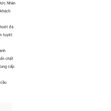
 Đức Nhân
 khách
khoét đá
n tuyệt
hanh
đến chất
 Cung cấp
 cầu