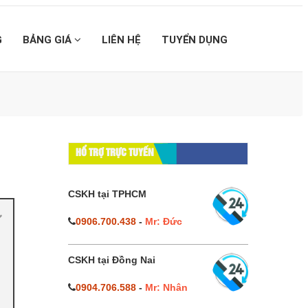
G
BẢNG GIÁ
LIÊN HỆ
TUYỂN DỤNG
HỔ TRỢ TRỰC TUYẾN
CSKH tại TPHCM
0906.700.438
-
Mr: Đức
CSKH tại Đồng Nai
0904.706.588
-
Mr: Nhân