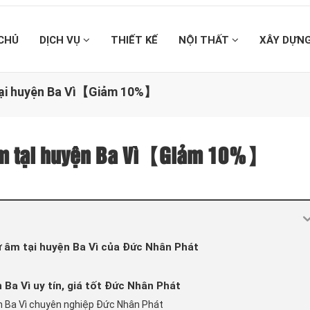
CHỦ
DỊCH VỤ
THIẾT KẾ
NỘI THẤT
XÂY DỰN
 tại huyện Ba Vì【Giảm 10%】
ừ âm tại huyện Ba Vì【Giảm 10%】
từ âm tại huyện Ba Vì của Đức Nhân Phát
 Ba Vì uy tín, giá tốt Đức Nhân Phát
ện Ba Vì chuyên nghiệp Đức Nhân Phát