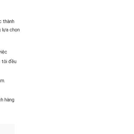
c thành
 lựa chọn
việc
 tôi đều
ăm.
ch hàng