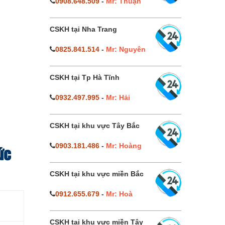
0908.648.509
-
Mr: Thuận
CSKH tại Nha Trang
0825.841.514
-
Mr: Nguyên
CSKH tại Tp Hà Tĩnh
0932.497.995
-
Mr: Hải
CSKH tại khu vực Tây Bắc
0903.181.486
-
Mr: Hoàng
ức
CSKH tại khu vực miền Bắc
0912.655.679
-
Mr: Hoà
CSKH tại khu vực miền Tây