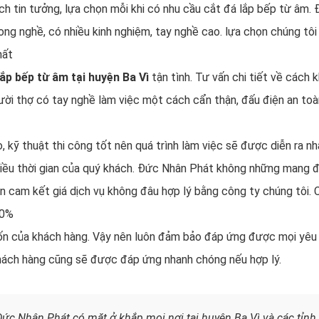
 tin tưởng, lựa chọn mỗi khi có nhu cầu cắt đá lắp bếp từ âm.
ong nghề, có nhiều kinh nghiệm, tay nghề cao. lựa chọn chúng tôi
hất
lắp bếp từ âm tại huyện Ba Vì
tận tình. Tư vấn chi tiết về cách 
ời thợ có tay nghề làm việc một cách cẩn thận, đấu điện an toà
 kỹ thuật thi công tốt nên quá trình làm việc sẽ được diễn ra n
hiều thời gian của quý khách. Đức Nhân Phát không những mang 
n cam kết giá dịch vụ không đâu hợp lý bằng công ty chúng tôi.
 20%
n của khách hàng. Vậy nên luôn đảm bảo đáp ứng được mọi yêu
hách hàng cũng sẽ được đáp ứng nhanh chóng nếu hợp lý.
Đức Nhân Phát có mặt ở khắp mọi nơi tại huyện Ba Vì và các tỉnh