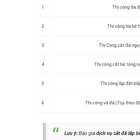
1
Thi công tỉa 
2
Thi công tỉa bê 
3
Thi Công cắt đá ng
4
Thi công cắt bê tông 
5
Thi công lắp đặt bế
6
Thi công vá đá (Tùy theo độ
Lưu ý:
Báo giá
dịch vụ cắt đá lắp b