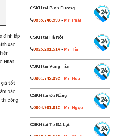
CSKH tại Bình Dương
0835.748.593
-
Mr: Phát
a đình lắp
CSKH tại Hà Nội
hính xác
0825.281.514
-
Mr: Tài
 hiện
c Nhân
CSKH tại Vũng Tàu
0901.742.092
-
Mr: Hoà
 giá tốt
 đảm bảo
CSKH tại Đà Nẵng
 thi công
0904.991.912
-
Mr: Ngọc
CSKH tại Tp Đà Lạt