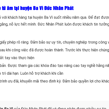
p từ âm tại huyện Ba Vì Đức Nhân Phát
i với khách hàng tại huyện Ba Vì suốt nhiều năm qua. Để đạt đượ
ắng, nỗ lực hết mình. Đức Nhân Phát luôn được khách tin tưởng
iấy phép rõ ràng. Đảm bảo sự uy tín, chuyên nghiệp trong công 
sau khi công việc đã được hoàn thành. Trước khi thực hiện chúng
bắt tay vào thực hiện
 bản. Được tham gia các khóa đào tạo nâng cao tay nghề hằng n
 trì dài hạn. Luôn hỗ trợ khách khi cần
rình ưu đãi, khuyến mãi theo định kỳ. Đảm bảo quyền lợi cho khá
ện Ba Vì
của Đức Nhân Phát đã và đang nhận được nhiều sự tin