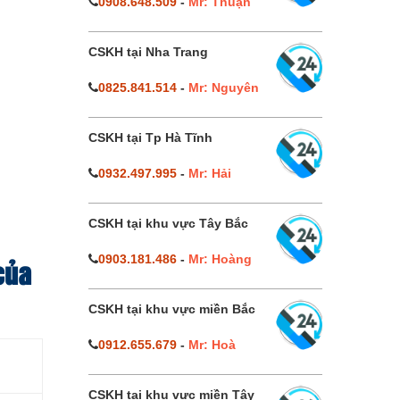
0908.648.509
-
Mr: Thuận
CSKH tại Nha Trang
0825.841.514
-
Mr: Nguyên
CSKH tại Tp Hà Tĩnh
0932.497.995
-
Mr: Hải
CSKH tại khu vực Tây Bắc
0903.181.486
-
Mr: Hoàng
của
CSKH tại khu vực miền Bắc
0912.655.679
-
Mr: Hoà
CSKH tại khu vực miền Tây