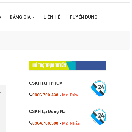
G
BẢNG GIÁ
LIÊN HỆ
TUYỂN DỤNG
】
HỔ TRỢ TRỰC TUYẾN
CSKH tại TPHCM
0906.700.438
-
Mr: Đức
CSKH tại Đồng Nai
0904.706.588
-
Mr: Nhân