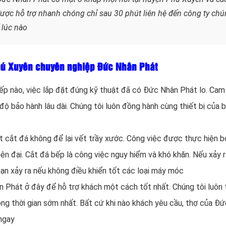
 được hỗ trợ nhanh chóng chỉ sau 30 phút liên hệ đến công ty ch
 lúc nào
Phú Xuyên chuyên nghiệp Đức Nhân Phát
bếp nào, việc lắp đặt đúng kỹ thuật đã có Đức Nhân Phát lo. Cam
 độ bảo hành lâu dài. Chúng tôi luôn đồng hành cùng thiết bị của 
t cắt đá không để lại vết trầy xước. Công việc được thực hiện b
iện đại. Cắt đá bếp là công việc nguy hiểm và khó khăn. Nếu xảy 
nạn xảy ra nếu không điều khiển tốt các loại máy móc
 Phát ở đây để hỗ trợ khách một cách tốt nhất. Chúng tôi luôn 
ong thời gian sớm nhất. Bất cứ khi nào khách yêu cầu, thợ của Đ
ngay