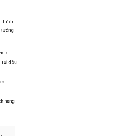
t được
n tưởng
việc
 tôi đều
ăm.
ch hàng
ự