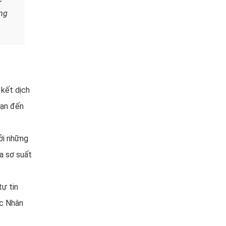
úng
 kết dịch
bạn đến
ởi những
ra sơ suất
tự tin
ức Nhân