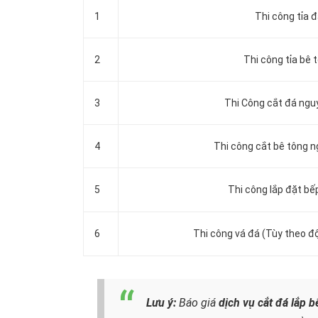
1
Thi công tỉa 
2
Thi công tỉa bê 
3
Thi Công cắt đá ng
4
Thi công cắt bê tông 
5
Thi công lắp đặt bế
6
Thi công vá đá (Tùy theo độ
Lưu ý:
Báo giá
dịch vụ cắt đá lắp 