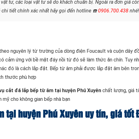
ật tư, các loại vật tư sẽ do khách chuẩn bị. Ngoài ra đơn giá cò
 chi tiết chính xác nhất hãy gọi đến hotline
☎️
0906.700.438
nhé!
heo nguyên lý từ trường của dòng điện Foucault và cuộn dây đồ
có cảm ứng với bề mặt đáy nồi từ đó sẽ làm thức ăn chín. Tuy nh
khác đó là cách lắp đặt. Bếp từ âm phải được lắp đặt âm bên tro
ích thước phù hợp
vụ cắt đá lắp bếp từ âm tại huyện Phú Xuyên
chất lượng, giá t
m mỹ cho không gian bếp nhà bạn
m tại huyện Phú Xuyên uy tín, giá tốt