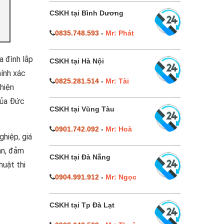
CSKH tại Bình Dương
0835.748.593
-
Mr: Phát
a đình lắp
CSKH tại Hà Nội
hính xác
0825.281.514
-
Mr: Tài
 hiện
ủa Đức
CSKH tại Vũng Tàu
0901.742.092
-
Mr: Hoà
ghiệp, giá
ận, đảm
CSKH tại Đà Nẵng
huật thi
0904.991.912
-
Mr: Ngọc
CSKH tại Tp Đà Lạt