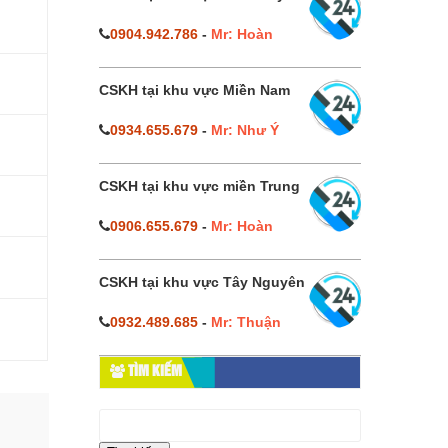
0904.942.786
-
Mr: Hoàn
CSKH tại khu vực Miền Nam
0934.655.679
-
Mr: Như Ý
CSKH tại khu vực miền Trung
0906.655.679
-
Mr: Hoàn
CSKH tại khu vực Tây Nguyên
0932.489.685
-
Mr: Thuận
TÌM KIẾM
Tìm
kiếm