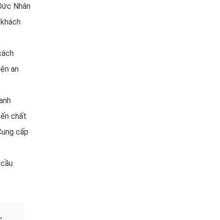
 Đức Nhân
 khách
 cách
iện an
hanh
đến chất
 Cung cấp
 cầu
c