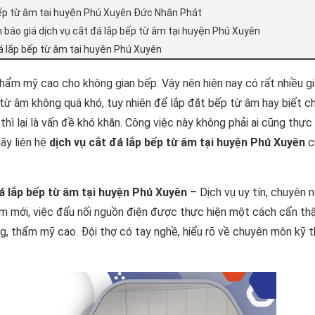
 bếp từ âm tại huyện Phú Xuyên Đức Nhân Phát
 báo giá dịch vụ cắt đá lắp bếp từ âm tại huyện Phú Xuyên
á lắp bếp từ âm tại huyện Phú Xuyên
 thẩm mỹ cao cho không gian bếp. Vậy nên hiện nay có rất nhiều gi
từ âm không quá khó, tuy nhiên để lắp đặt bếp từ âm hay biết c
hì lại là vấn đề khó khăn. Công việc này không phải ai cũng thực
ãy liên hệ
dịch vụ cắt đá lắp bếp từ âm tại huyện Phú Xuyên
c
đá lắp bếp từ âm tại huyện Phú Xuyên
– Dịch vụ uy tín, chuyên n
âm mới, việc đấu nối nguồn điện được thực hiện một cách cẩn th
g, thẩm mỹ cao. Đội thợ có tay nghề, hiểu rõ về chuyên môn kỹ t