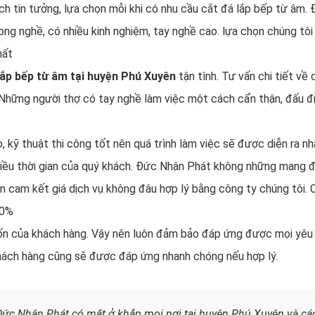
 tin tưởng, lựa chọn mỗi khi có nhu cầu cắt đá lắp bếp từ âm.
ong nghề, có nhiều kinh nghiệm, tay nghề cao. lựa chọn chúng tôi
hất
lắp bếp từ âm tại huyện Phú Xuyên
tận tình. Tư vấn chi tiết về
Những người thợ có tay nghề làm việc một cách cẩn thận, đấu đ
 kỹ thuật thi công tốt nên quá trình làm việc sẽ được diễn ra n
hiều thời gian của quý khách. Đức Nhân Phát không những mang 
n cam kết giá dịch vụ không đâu hợp lý bằng công ty chúng tôi.
 20%
n của khách hàng. Vậy nên luôn đảm bảo đáp ứng được mọi yêu
hách hàng cũng sẽ được đáp ứng nhanh chóng nếu hợp lý.
 Đức Nhân Phát có mặt ở khắp mọi nơi tại huyện Phú Xuyên và cá