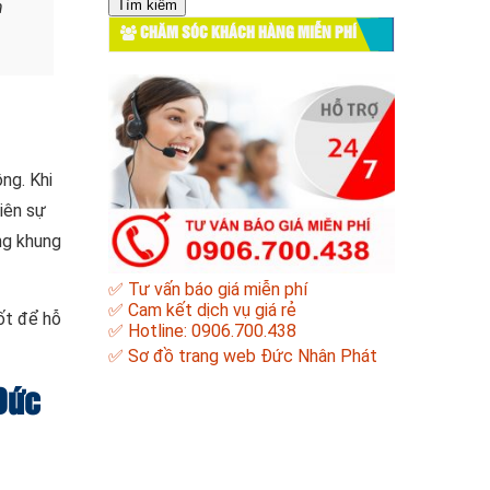
n
cho:
CHĂM SÓC KHÁCH HÀNG MIỄN PHÍ
ng. Khi
iên sự
ng khung
✅ Tư vấn báo giá miễn phí
✅ Cam kết dịch vụ giá rẻ
ốt để hỗ
✅ Hotline: 0906.700.438
✅
Sơ đồ trang web Đức Nhân Phát
 Đức