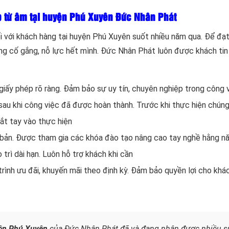
ếp từ âm tại huyện Phú Xuyên Đức Nhân Phát
ối với khách hàng tại huyện Phú Xuyên suốt nhiều năm qua. Để đạ
ng cố gắng, nỗ lực hết mình. Đức Nhân Phát luôn được khách ti
iấy phép rõ ràng. Đảm bảo sự uy tín, chuyên nghiệp trong công 
sau khi công việc đã được hoàn thành. Trước khi thực hiện chúng
bắt tay vào thực hiện
 bản. Được tham gia các khóa đào tạo nâng cao tay nghề hằng n
 trì dài hạn. Luôn hỗ trợ khách khi cần
rình ưu đãi, khuyến mãi theo định kỳ. Đảm bảo quyền lợi cho khá
yện Phú Xuyên
của Đức Nhân Phát đã và đang nhận được nhiều s