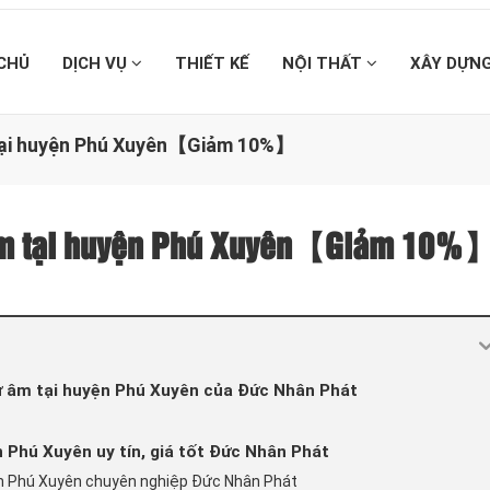
CHỦ
DỊCH VỤ
THIẾT KẾ
NỘI THẤT
XÂY DỰN
m tại huyện Phú Xuyên【Giảm 10%】
ừ âm tại huyện Phú Xuyên【Giảm 10%
từ âm tại huyện Phú Xuyên của Đức Nhân Phát
n Phú Xuyên uy tín, giá tốt Đức Nhân Phát
ện Phú Xuyên chuyên nghiệp Đức Nhân Phát