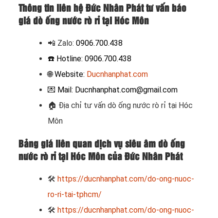
Thông tin liên hệ Đức Nhân Phát tư vấn báo
giá dò ống nước rò rỉ tại Hóc Môn
📲 Zalo
:
0906.700.438
☎️ Hotline: 0906.700.438
🌐 Website:
Ducnhanphat.com
💌 Mail: Ducnhanphat.com@gmail.com
🏠
Địa chỉ tư vấn dò ống nước rò rỉ tại Hóc
Môn
Bảng giá liên quan dịch vụ siêu âm dò ống
nước rò rỉ tại Hóc Môn của Đức Nhân Phát
🛠
https://ducnhanphat.com/do-ong-nuoc-
ro-ri-tai-tphcm/
🛠
https://ducnhanphat.com/do-ong-nuoc-