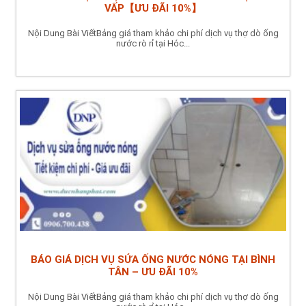
VẤP【ƯU ĐÃI 10%】
Nội Dung Bài ViếtBảng giá tham khảo chi phí dịch vụ thợ dò ống
nước rò rỉ tại Hóc...
BÁO GIÁ DỊCH VỤ SỬA ỐNG NƯỚC NÓNG TẠI BÌNH
TÂN – ƯU ĐÃI 10%
Nội Dung Bài ViếtBảng giá tham khảo chi phí dịch vụ thợ dò ống