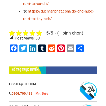
ro-ri-tai-cu-chi/
🛠
https://ducnhanphat.com/do-ong-nuoc-
ro-ri-tai-tay-ninh/
5/5 - (1 bình chọn)
Post Views:
581
Facebook
Twitter
LinkedIn
Tumblr
Reddit
Pinterest
Email
Share
HỔ TRỢ TRỰC TUYẾN
CSKH tại TPHCM
0906.700.438
-
Mr: Đức