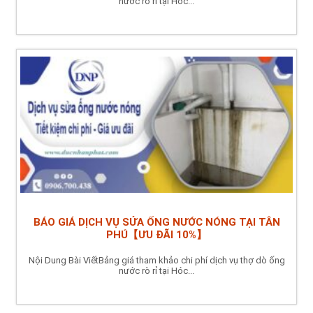
nước rò rỉ tại Hóc...
BÁO GIÁ DỊCH VỤ SỬA ỐNG NƯỚC NÓNG TẠI TÂN
PHÚ【ƯU ĐÃI 10%】
Nội Dung Bài ViếtBảng giá tham khảo chi phí dịch vụ thợ dò ống
nước rò rỉ tại Hóc...