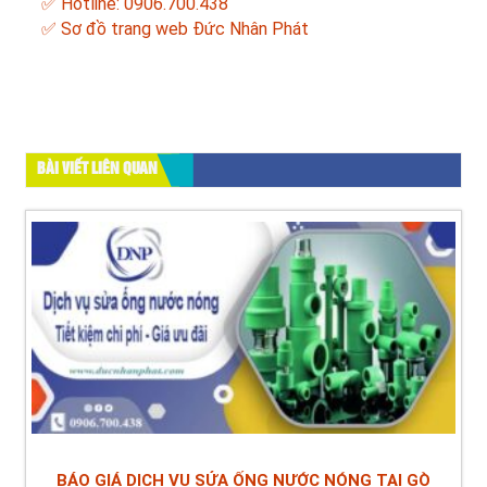
✅ Hotline: 0906.700.438
✅
Sơ đồ trang web Đức Nhân Phát
BÀI VIẾT LIÊN QUAN
BÁO GIÁ DỊCH VỤ SỬA ỐNG NƯỚC NÓNG TẠI GÒ