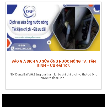
BÁO GIÁ DỊCH VỤ SỬA ỐNG NƯỚC NÓNG TẠI TÂN
BÌNH – ƯU ĐÃI 10%
Nội Dung Bài ViếtBảng giá tham khảo chi phí dịch vụ thợ dò ống
nước rò rỉ tại Hóc...