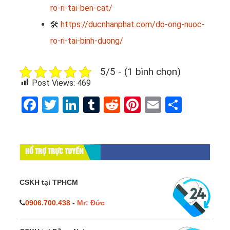
ro-ri-tai-ben-cat/
🛠
https://ducnhanphat.com/do-ong-nuoc-
ro-ri-tai-binh-duong/
5/5 - (1 bình chọn)
Post Views:
469
Facebook
Twitter
LinkedIn
Tumblr
Reddit
Pinterest
Email
Share
HỔ TRỢ TRỰC TUYẾN
CSKH tại TPHCM
0906.700.438
-
Mr: Đức