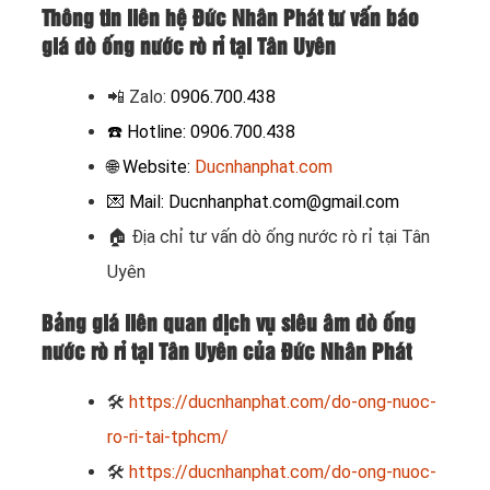
Thông tin liên hệ Đức Nhân Phát tư vấn báo
giá dò ống nước rò rỉ tại Tân Uyên
📲 Zalo
:
0906.700.438
☎️ Hotline: 0906.700.438
🌐 Website:
Ducnhanphat.com
💌 Mail: Ducnhanphat.com@gmail.com
🏠
Địa chỉ tư vấn dò ống nước rò rỉ tại Tân
Uyên
Bảng giá liên quan dịch vụ siêu âm dò ống
nước rò rỉ tại Tân Uyên của Đức Nhân Phát
🛠
https://ducnhanphat.com/do-ong-nuoc-
ro-ri-tai-tphcm/
🛠
https://ducnhanphat.com/do-ong-nuoc-