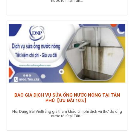
nước rò rỉ tại Tân...
BÁO GIÁ DỊCH VỤ SỬA ỐNG NƯỚC NÓNG TẠI TÂN
PHÚ【ƯU ĐÃI 10%】
Nội Dung Bài ViếtBảng giá tham khảo chi phí dịch vụ thợ dò ống
nước rò rỉ tại Tân...