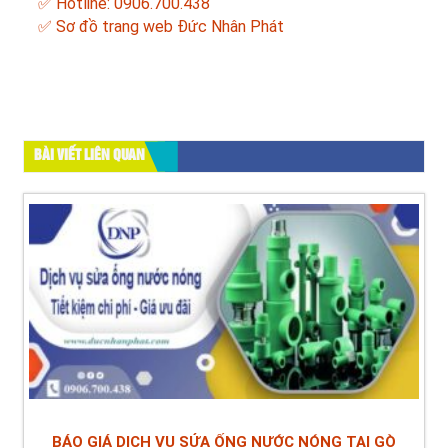
✅ Hotline: 0906.700.438
✅
Sơ đồ trang web Đức Nhân Phát
BÀI VIẾT LIÊN QUAN
BÁO GIÁ DỊCH VỤ SỬA ỐNG NƯỚC NÓNG TẠI GÒ