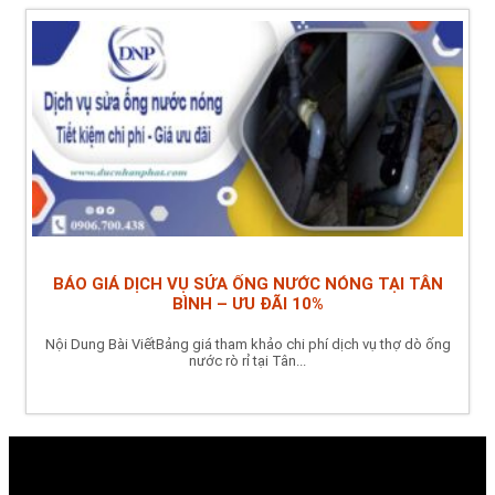
BÁO GIÁ DỊCH VỤ SỬA ỐNG NƯỚC NÓNG TẠI TÂN
BÌNH – ƯU ĐÃI 10%
Nội Dung Bài ViếtBảng giá tham khảo chi phí dịch vụ thợ dò ống
nước rò rỉ tại Tân...