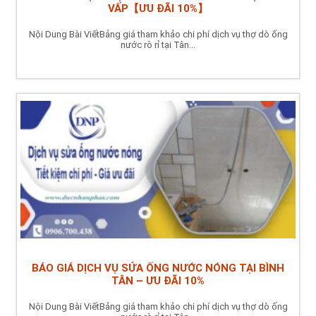
VẤP【ƯU ĐÃI 10%】
Nội Dung Bài ViếtBảng giá tham khảo chi phí dịch vụ thợ dò ống
nước rò rỉ tại Tân...
BÁO GIÁ DỊCH VỤ SỬA ỐNG NƯỚC NÓNG TẠI BÌNH
TÂN – ƯU ĐÃI 10%
Nội Dung Bài ViếtBảng giá tham khảo chi phí dịch vụ thợ dò ống