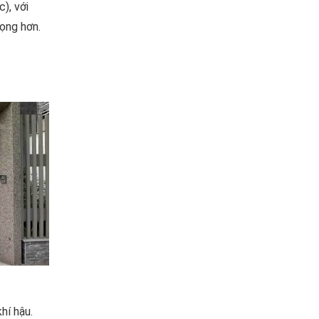
), với
rọng hơn.
hí hậu.