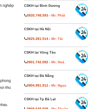
n nghiệp
CSKH tại Bình Dương
0835.748.593
-
Mr: Phát
CSKH tại Hà Nội
0825.281.514
-
Mr: Tài
CSKH tại Vũng Tàu
0901.742.092
-
Mr: Hoà
CSKH tại Đà Nẵng
n phong
0904.991.912
-
Mr: Ngọc
mọi nhu
CSKH tại Tp Đà Lạt
nhau.
0908.648.509
-
Mr: Thuận