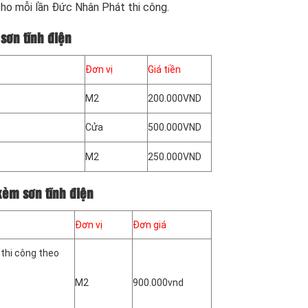
ho mỗi lần Đức Nhân Phát thi công.
sơn tĩnh điện
Đơn vị
Giá tiền
M2
200.000VND
Cửa
500.000VND
M2
250.000VND
kèm sơn tĩnh điện
Đơn vị
Đơn giá
thi công theo
M2
900.000vnd