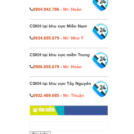
0904.942.786
-
Mr: Hoàn
CSKH tại khu vực Miền Nam
0934.655.679
-
Mr: Như Ý
CSKH tại khu vực miền Trung
0906.655.679
-
Mr: Hoàn
CSKH tại khu vực Tây Nguyên
0932.489.685
-
Mr: Thuận
TÌM KIẾM
Tìm
kiếm