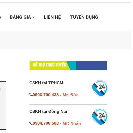
G
BẢNG GIÁ
LIÊN HỆ
TUYỂN DỤNG
HỔ TRỢ TRỰC TUYẾN
CSKH tại TPHCM
0906.700.438
-
Mr: Đức
CSKH tại Đồng Nai
0904.706.588
-
Mr: Nhân