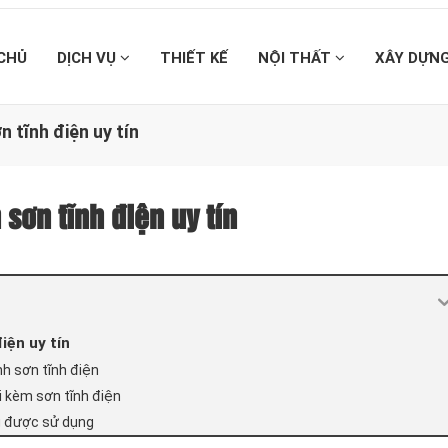
CHỦ
DỊCH VỤ
THIẾT KẾ
NỘI THẤT
XÂY DỰN
 tĩnh điện uy tín
sơn tĩnh điện uy tín
iện uy tín
nh sơn tĩnh điện
i kèm sơn tĩnh điện
ng được sử dụng