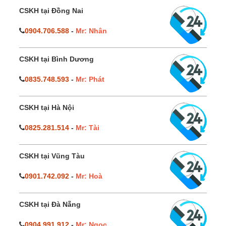
CSKH tại Đồng Nai
0904.706.588
-
Mr: Nhân
CSKH tại Bình Dương
0835.748.593
-
Mr: Phát
CSKH tại Hà Nội
0825.281.514
-
Mr: Tài
CSKH tại Vũng Tàu
0901.742.092
-
Mr: Hoà
CSKH tại Đà Nẵng
0904.991.912
-
Mr: Ngọc