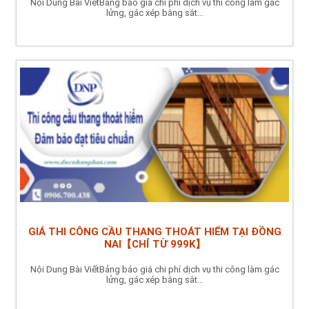
Nội Dung Bài ViếtBảng báo giá chi phí dịch vụ thi công làm gác
lửng, gác xép bằng sắt...
GIÁ THI CÔNG CẦU THANG THOÁT HIỂM TẠI ĐỒNG
NAI【CHỈ TỪ 999K】
Nội Dung Bài ViếtBảng báo giá chi phí dịch vụ thi công làm gác
lửng, gác xép bằng sắt...