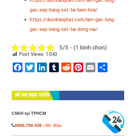
https://ducnhanphat.com/lam-gac-lung-
gac-xep-bang-sat-tai-bien-hoa/
https://ducnhanphat.com/lam-gac-lung-
gac-xep-bang-sat-tai-dong-nai/
5/5 - (1 bình chọn)
Post Views:
1.043
Facebook
Twitter
LinkedIn
Tumblr
Reddit
Pinterest
Email
Share
HỔ TRỢ TRỰC TUYẾN
CSKH tại TPHCM
0906.700.438
-
Mr: Đức