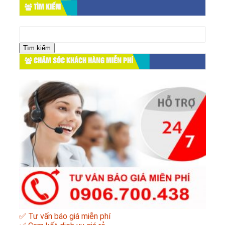
TÌM KIẾM
Tìm
kiếm
cho:
CHĂM SÓC KHÁCH HÀNG MIỄN PHÍ
✅ Tư vấn báo giá miễn phí