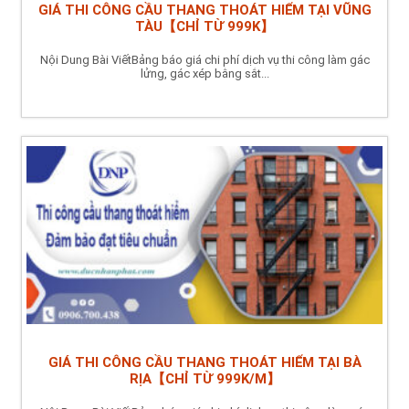
GIÁ THI CÔNG CẦU THANG THOÁT HIỂM TẠI VŨNG
TÀU【CHỈ TỪ 999K】
Nội Dung Bài ViếtBảng báo giá chi phí dịch vụ thi công làm gác
lửng, gác xép bằng sắt...
GIÁ THI CÔNG CẦU THANG THOÁT HIỂM TẠI BÀ
RỊA【CHỈ TỪ 999K/M】