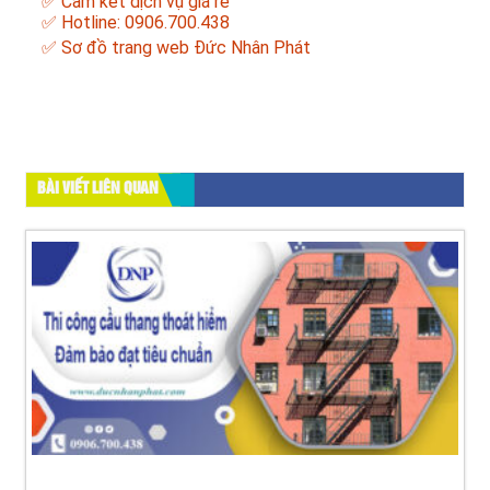
✅ Cam kết dịch vụ giá rẻ
✅ Hotline: 0906.700.438
✅
Sơ đồ trang web Đức Nhân Phát
BÀI VIẾT LIÊN QUAN