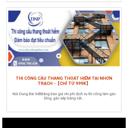
THI CÔNG CẦU THANG THOÁT HIỂM TẠI NHƠN
TRẠCH -【CHỈ TỪ 999K】
Nội Dung Bài ViếtBảng báo giá chi phí dịch vụ thi công làm gác
lửng, gác xép bằng sắt...