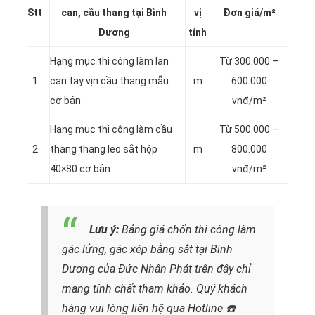
Stt
can, cầu thang tại Bình
vị
Đơn giá/m²
Dương
tính
Hạng mục thi công làm lan
Từ 300.000 –
1
can tay vịn cầu thang mẫu
m
600.000
cơ bản
vnđ/m²
Hạng mục thi công làm cầu
Từ 500.000 –
2
thang thang leo sắt hộp
m
800.000
40×80 cơ bản
vnđ/m²
Lưu ý:
Bảng giá chốn thi công làm
gác lửng, gác xép bằng sắt tại Bình
Dương của Đức Nhân Phát trên đây chỉ
mang tính chất tham khảo. Quý khách
hàng vui lòng liên hệ qua Hotline
☎️