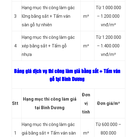
Hạng mục thi công làm gác
Từ 1.000.000
3
lững bằng sắt + Tấm ván
m²
– 1.200.000
sàn gỗ tự nhiên
vnđ/m²
Hạng mục thi công làm gác
Từ 1.200.000
4
xép bằng sắt + Tấm gỗ
m²
– 1.400.000
nhựa
vnđ/m²
Bảng giá dịch vụ thi công làm giả bằng sắt + Tấm ván
gỗ tại Bình Dương
Đơn
Hạng mục thi công làm giả
Stt
vị
Đơn giá/m²
tại Bình Dương
tính
Hạng mục thi công làm gác
Từ 600.000 –
1
giả bằng sắt + Tấm ván sàn
m²
800.000