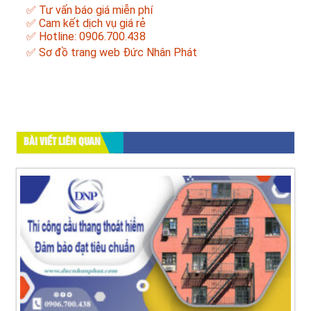
✅ Tư vấn báo giá miễn phí
✅ Cam kết dịch vụ giá rẻ
✅ Hotline: 0906.700.438
✅
Sơ đồ trang web Đức Nhân Phát
BÀI VIẾT LIÊN QUAN