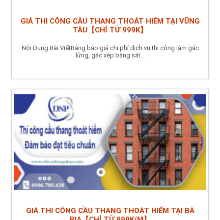
GIÁ THI CÔNG CẦU THANG THOÁT HIỂM TẠI VŨNG
TÀU【CHỈ TỪ 999K】
Nội Dung Bài ViếtBảng báo giá chi phí dịch vụ thi công làm gác
lửng, gác xép bằng sắt...
GIÁ THI CÔNG CẦU THANG THOÁT HIỂM TẠI BÀ
RỊA【CHỈ TỪ 999K/M】