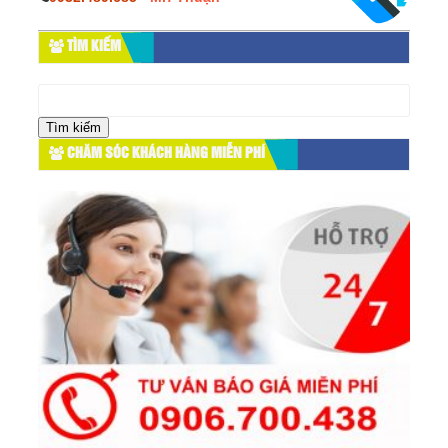
TÌM KIẾM
Tìm
kiếm
cho:
CHĂM SÓC KHÁCH HÀNG MIỄN PHÍ