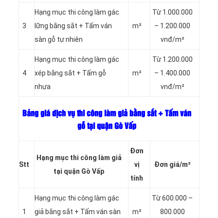
Hạng mục thi công làm gác
Từ 1.000.000
3
lững bằng sắt + Tấm ván
m²
– 1.200.000
sàn gỗ tự nhiên
vnđ/m²
Hạng mục thi công làm gác
Từ 1.200.000
4
xép bằng sắt + Tấm gỗ
m²
– 1.400.000
nhựa
vnđ/m²
Bảng giá dịch vụ thi công làm giả bằng sắt + Tấm ván
gỗ tại quận Gò Vấp
Đơn
Hạng mục thi công làm giả
Stt
vị
Đơn giá/m²
tại quận Gò Vấp
tính
Hạng mục thi công làm gác
Từ 600.000 –
1
giả bằng sắt + Tấm ván sàn
m²
800.000