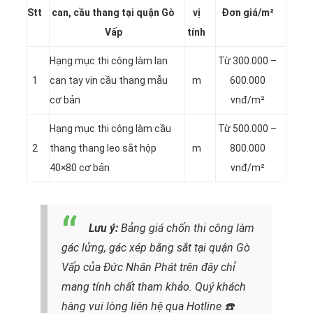
Stt
can, cầu thang tại quận Gò
vị
Đơn giá/m²
Vấp
tính
Hạng mục thi công làm lan
Từ 300.000 –
1
can tay vịn cầu thang mẫu
m
600.000
cơ bản
vnđ/m²
Hạng mục thi công làm cầu
Từ 500.000 –
2
thang thang leo sắt hộp
m
800.000
40×80 cơ bản
vnđ/m²
Lưu ý:
Bảng giá chốn thi công làm
gác lửng, gác xép bằng sắt tại quận Gò
Vấp của Đức Nhân Phát trên đây chỉ
mang tính chất tham khảo. Quý khách
hàng vui lòng liên hệ qua Hotline
☎️