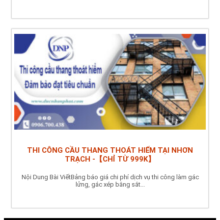
THI CÔNG CẦU THANG THOÁT HIỂM TẠI NHƠN
TRẠCH -【CHỈ TỪ 999K】
Nội Dung Bài ViếtBảng báo giá chi phí dịch vụ thi công làm gác
lửng, gác xép bằng sắt...