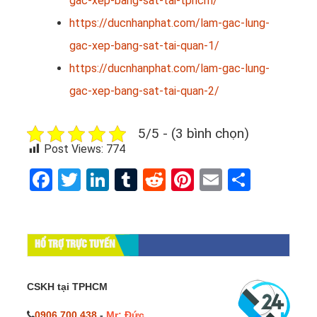
gac-xep-bang-sat-tai-tphcm/
https://ducnhanphat.com/lam-gac-lung-
gac-xep-bang-sat-tai-quan-1/
https://ducnhanphat.com/lam-gac-lung-
gac-xep-bang-sat-tai-quan-2/
5/5 - (3 bình chọn)
Post Views:
774
Facebook
Twitter
LinkedIn
Tumblr
Reddit
Pinterest
Email
Share
HỔ TRỢ TRỰC TUYẾN
CSKH tại TPHCM
0906.700.438
-
Mr: Đức