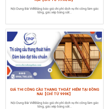
Nội Dung Bài ViếtBảng báo giá chi phí dịch vụ thi công làm gác
lửng, gác xép bằng sắt...
GIÁ THI CÔNG CẦU THANG THOÁT HIỂM TẠI ĐỒNG
NAI【CHỈ TỪ 999K】
Nội Dung Bài ViếtBảng báo giá chi phí dịch vụ thi công làm gác
lửng, gác xép bằng sắt...