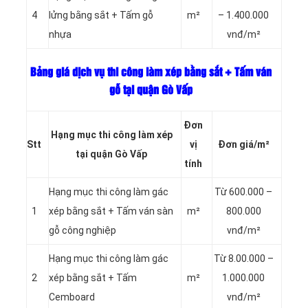
4
lửng bằng sắt + Tấm gỗ
m²
– 1.400.000
nhựa
vnđ/m²
Bảng giá dịch vụ thi công làm xép bằng sắt + Tấm ván
gỗ tại quận Gò Vấp
Đơn
Hạng mục thi công làm xép
Stt
vị
Đơn giá/m²
tại quận Gò Vấp
tính
Hạng mục thi công làm gác
Từ 600.000 –
1
xép bằng sắt + Tấm ván sàn
m²
800.000
gỗ công nghiệp
vnđ/m²
Hạng mục thi công làm gác
Từ 8.00.000 –
2
xép bằng sắt + Tấm
m²
1.000.000
Cemboard
vnđ/m²