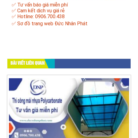
✅ Tư vấn báo giá miễn phí
✅ Cam kết dịch vụ giá rẻ
✅ Hotline: 0906.700.438
✅
Sơ đồ trang web Đức Nhân Phát
BÀI VIẾT LIÊN QUAN