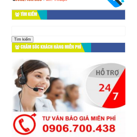
TÌM KIẾM
Tìm
kiếm
cho:
CHĂM SÓC KHÁCH HÀNG MIỄN PHÍ