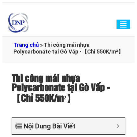
Togg
navig
Trang chủ
»
Thi công mái nhựa
Polycarbonate tại Gò Vấp -【Chỉ 550K/m²】
Thi công mái nhựa
Polycarbonate tại Gò Vấp -
【Chỉ 550K/m²】
Nội Dung Bài Viết