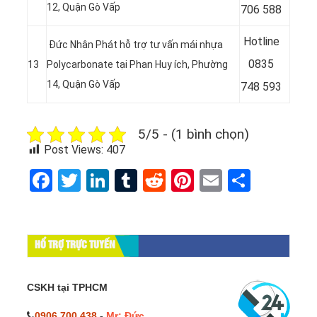
12, Quận Gò Vấp
706 588
Hotline
Đức Nhân Phát hỗ trợ tư vấn mái nhựa
08
35
13
Polycarbonate tại
Phan Huy ích, Phường
14, Quận Gò Vấp
748 593
5/5 - (1 bình chọn)
Post Views:
407
Facebook
Twitter
LinkedIn
Tumblr
Reddit
Pinterest
Email
Share
HỔ TRỢ TRỰC TUYẾN
CSKH tại TPHCM
0906.700.438
-
Mr: Đức