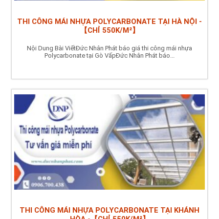
THI CÔNG MÁI NHỰA POLYCARBONATE TẠI HÀ NỘI -
【CHỈ 550K/M²】
Nội Dung Bài ViếtĐức Nhân Phát báo giá thi công mái nhựa
Polycarbonate tại Gò VấpĐức Nhân Phát báo...
THI CÔNG MÁI NHỰA POLYCARBONATE TẠI KHÁNH