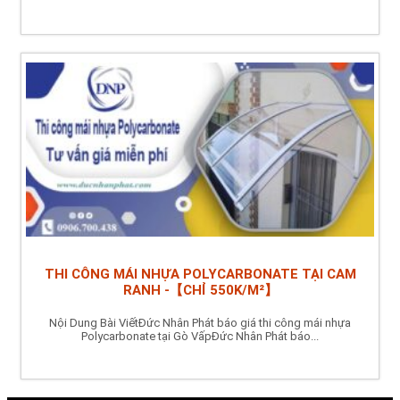
THI CÔNG MÁI NHỰA POLYCARBONATE TẠI CAM
RANH -【CHỈ 550K/M²】
Nội Dung Bài ViếtĐức Nhân Phát báo giá thi công mái nhựa
Polycarbonate tại Gò VấpĐức Nhân Phát báo...