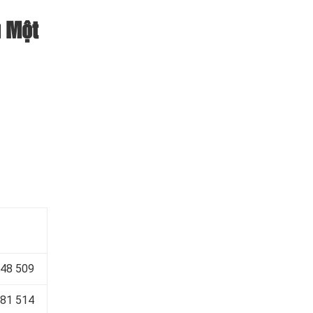
u Một
648 509
281 514