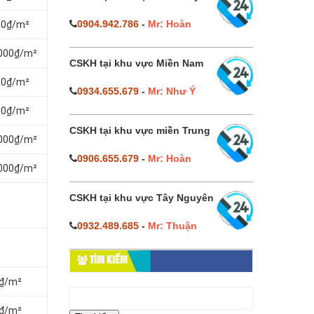
0904.942.786
-
Mr: Hoàn
000₫/m²
.000₫/m²
CSKH tại khu vực Miền Nam
000₫/m²
0934.655.679
-
Mr: Như Ý
000₫/m²
CSKH tại khu vực miền Trung
.000₫/m²
0906.655.679
-
Mr: Hoàn
.000₫/m²
CSKH tại khu vực Tây Nguyên
0932.489.685
-
Mr: Thuận
TÌM KIẾM
0₫/m²
Tìm
kiếm
0₫/m²