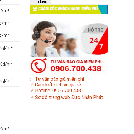
cho:
CHĂM SÓC KHÁCH HÀNG MIỄN PHÍ
0₫/m²
0₫/m²
0₫/m²
000₫/m²
000₫/m²
✅ Tư vấn báo giá miễn phí
000₫/m²
✅ Cam kết dịch vụ giá rẻ
✅ Hotline: 0906.700.438
✅
Sơ đồ trang web Đức Nhân Phát
0₫/m²