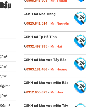
0908.648.509
-
Mr: Thuận
 Dầu
CSKH tại Nha Trang
0825.841.514
-
Mr: Nguyên
CSKH tại Tp Hà Tĩnh
0932.497.995
-
Mr: Hải
0₫/m²
CSKH tại khu vực Tây Bắc
0₫/m²
0903.181.486
-
Mr: Hoàng
0₫/m²
CSKH tại khu vực miền Bắc
000₫/m²
0912.655.679
-
Mr: Hoà
0₫/m²
000₫/m²
CSKH tại khu vực miền Tây