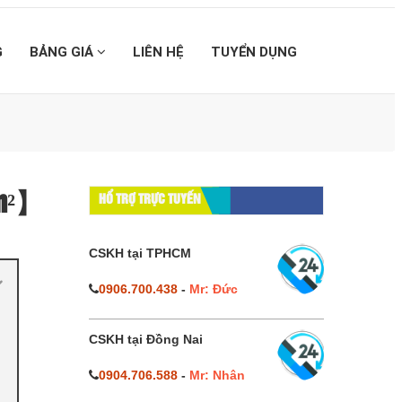
G
BẢNG GIÁ
LIÊN HỆ
TUYỂN DỤNG
/m²】
HỔ TRỢ TRỰC TUYẾN
CSKH tại TPHCM
0906.700.438
-
Mr: Đức
CSKH tại Đồng Nai
0904.706.588
-
Mr: Nhân