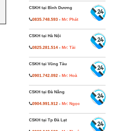
CSKH tại Bình Dương
0835.748.593
-
Mr: Phát
CSKH tại Hà Nội
0825.281.514
-
Mr: Tài
CSKH tại Vũng Tàu
0901.742.092
-
Mr: Hoà
CSKH tại Đà Nẵng
0904.991.912
-
Mr: Ngọc
CSKH tại Tp Đà Lạt