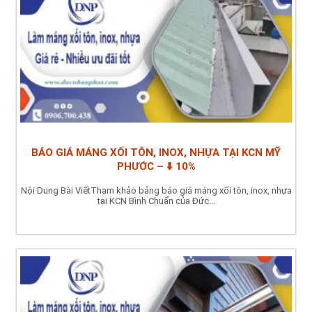
BÁO GIÁ MÁNG XỐI TÔN, INOX, NHỰA TẠI KCN MỸ
PHƯỚC – ⬇️ 10%
Nội Dung Bài ViếtTham khảo bảng báo giá máng xối tôn, inox, nhựa
tại KCN Bình Chuẩn của Đức...