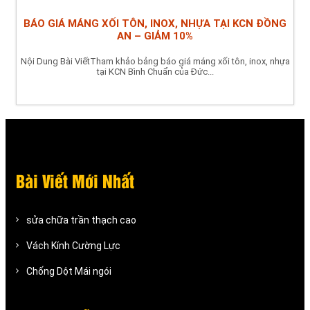
BÁO GIÁ MÁNG XỐI TÔN, INOX, NHỰA TẠI KCN ĐỒNG
AN – GIẢM 10%
Nội Dung Bài ViếtTham khảo bảng báo giá máng xối tôn, inox, nhựa
tại KCN Bình Chuẩn của Đức...
Bài Viết Mới Nhất
sửa chữa trần thạch cao
Vách Kính Cường Lực
Chống Dột Mái ngói