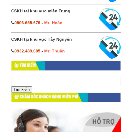
CSKH tại khu vực miền Trung
0906.655.679
-
Mr: Hoàn
CSKH tại khu vực Tây Nguyên
0932.489.685
-
Mr: Thuận
TÌM KIẾM
Tìm
kiếm
cho:
CHĂM SÓC KHÁCH HÀNG MIỄN PHÍ