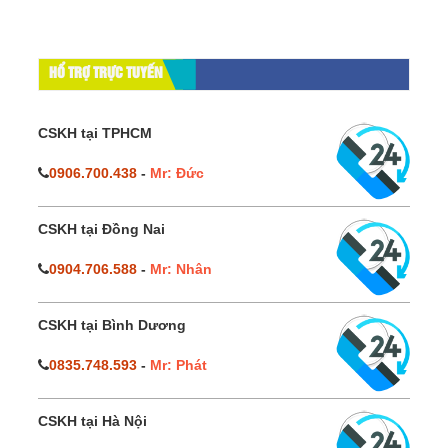
HỔ TRỢ TRỰC TUYẾN
CSKH tại TPHCM
0906.700.438
-
Mr: Đức
CSKH tại Đồng Nai
0904.706.588
-
Mr: Nhân
CSKH tại Bình Dương
0835.748.593
-
Mr: Phát
CSKH tại Hà Nội