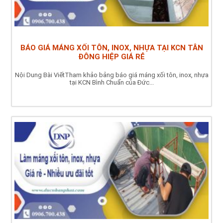
BÁO GIÁ MÁNG XỐI TÔN, INOX, NHỰA TẠI KCN TÂN
ĐÔNG HIỆP GIÁ RẺ
Nội Dung Bài ViếtTham khảo bảng báo giá máng xối tôn, inox, nhựa
tại KCN Bình Chuẩn của Đức...