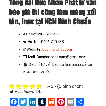
Tổng đài Đức Nhân Phát tư vấn
báo giá thi công làm máng xối
tôn, Inox tại KCN Bình Chuẩn
📲 Zalo
:
0906.700.438
☎️ Hotline: 0906.700.438
🌐 Website:
Ducnhanphat.com
💌 Mail: Ducnhanphat.com@gmail.com
🏠
Địa chỉ tư vấn báo giá làm máng xối tại
KCN Bình Chuẩn
5/5 - (5 bình chọn)
Post Views:
842
Facebook
Twitter
LinkedIn
Tumblr
Reddit
Pinterest
Email
Share