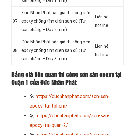
san phẳng – Dày 1 mm)
Đức Nhân Phát báo giá thi công sơn
Liên hệ
07
epoxy chống tĩnh điện sàn củ (Tự
hotline
san phẳng – Dày 2 mm)
Đức Nhân Phát báo giá thi công sơn
Liên hệ
08
epoxy chống tĩnh điện sàn củ (Tự
hotline
san phẳng – Dày 3 mm)
Bảng giá liên quan thi công sơn sàn epoxy tại
Quận 1 của Đức Nhân Phát
🛠
https://ducnhanphat.com/son-san-
epoxy-tai-tphcm/
🛠
https://ducnhanphat.com/son-san-
epoxy-tai-quan-2/
🛠
https://ducnhanphat.com/son-san-