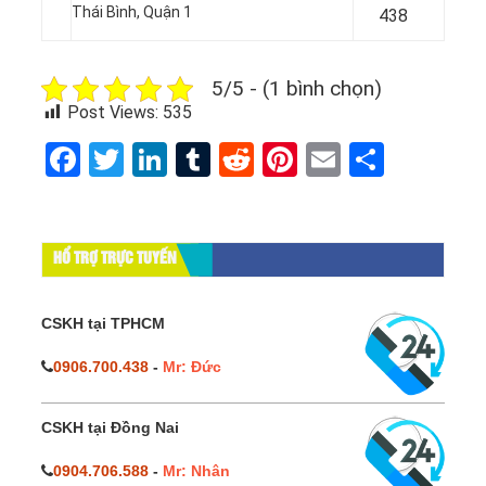
Thái Bình, Quận 1
438
5/5 - (1 bình chọn)
Post Views:
535
Facebook
Twitter
LinkedIn
Tumblr
Reddit
Pinterest
Email
Share
HỔ TRỢ TRỰC TUYẾN
CSKH tại TPHCM
0906.700.438
-
Mr: Đức
CSKH tại Đồng Nai
0904.706.588
-
Mr: Nhân