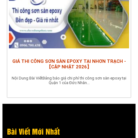
GIÁ THI CÔNG SƠN SÀN EPOXY TẠI NHƠN TRẠCH -
【CẬP NHẬT 2026】
Nội Dung Bài ViếtBảng báo giá chi phí thi công sơn sàn epoxy tại
Quận 1 của Đức Nhân...
Bài Viết Mới Nhất