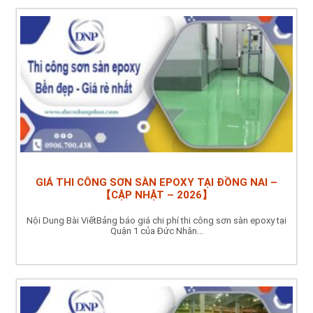
GIÁ THI CÔNG SƠN SÀN EPOXY TẠI ĐỒNG NAI –
【CẬP NHẬT – 2026】
Nội Dung Bài ViếtBảng báo giá chi phí thi công sơn sàn epoxy tại
Quận 1 của Đức Nhân...