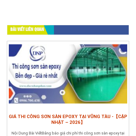
BÀI VIẾT LIÊN QUAN
GIÁ THI CÔNG SƠN SÀN EPOXY TẠI VŨNG TÀU -【CẬP
NHẬT – 2026】
Nội Dung Bài ViếtBảng báo giá chi phí thi công sơn sàn epoxy tại