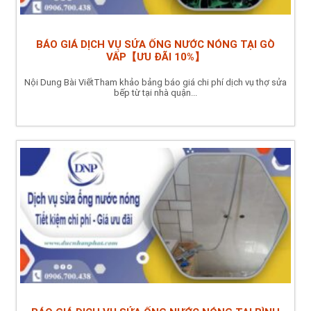
BÁO GIÁ DỊCH VỤ SỬA ỐNG NƯỚC NÓNG TẠI GÒ
VẤP【ƯU ĐÃI 10%】
Nội Dung Bài ViếtTham khảo bảng báo giá chi phí dịch vụ thợ sửa
bếp từ tại nhà quận...