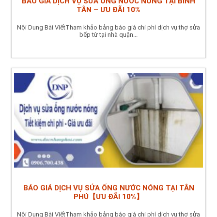
BÁO GIÁ DỊCH VỤ SỬA ỐNG NƯỚC NÓNG TẠI BÌNH
TÂN – ƯU ĐÃI 10%
Nội Dung Bài ViếtTham khảo bảng báo giá chi phí dịch vụ thợ sửa
bếp từ tại nhà quận...
BÁO GIÁ DỊCH VỤ SỬA ỐNG NƯỚC NÓNG TẠI TÂN
PHÚ【ƯU ĐÃI 10%】
Nội Dung Bài ViếtTham khảo bảng báo giá chi phí dịch vụ thợ sửa