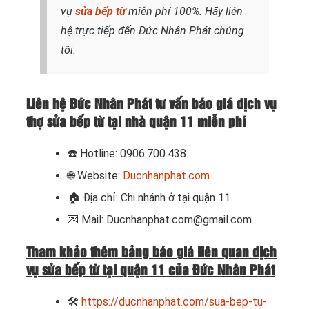
vụ
sửa bếp từ
miễn phí 100%. Hãy liên
hệ trực tiếp đến Đức Nhân Phát chúng
tôi.
Liên hệ Đức Nhân Phát tư vấn báo giá dịch vụ
thợ sửa bếp từ tại nhà quận 11 miễn phí
☎️
Hotline: 0906.700.438
🌐 Website:
Ducnhanphat.com
🏠
Địa chỉ: Chi nhánh ở tại quận 11
💌 Mail: Ducnhanphat.com@gmail.com
Tham khảo thêm bảng báo giá liên quan dịch
vụ sửa bếp từ tại quận 11 của Đức Nhân Phát
🛠
https://ducnhanphat.com/sua-bep-tu-