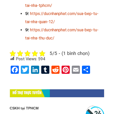
tai-nha-tphcm/
🛠
https://ducnhanphat.com/sua-bep-tu-
tai-nha-quan-12/
🛠
https://ducnhanphat.com/sua-bep-tu-
tai-nha-thu-duc/
5/5 - (1 bình chọn)
Post Views:
594
Facebook
Twitter
LinkedIn
Tumblr
Reddit
Pinterest
Email
Share
HỔ TRỢ TRỰC TUYẾN
CSKH tại TPHCM