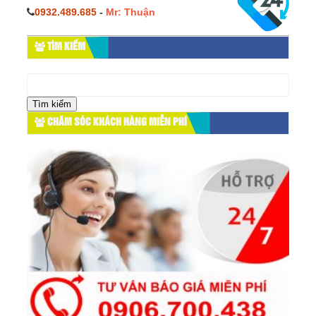
0932.489.685
-
Mr: Thuận
TÌM KIẾM
Tìm
kiếm
cho:
CHĂM SÓC KHÁCH HÀNG MIỄN PHÍ