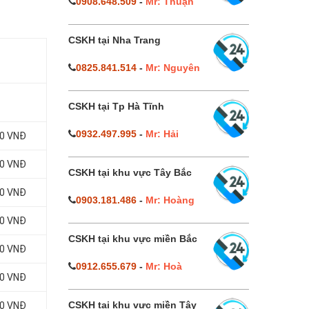
0908.648.509
-
Mr: Thuận
CSKH tại Nha Trang
0825.841.514
-
Mr: Nguyên
CSKH tại Tp Hà Tĩnh
0932.497.995
-
Mr: Hải
00 VNĐ
00 VNĐ
CSKH tại khu vực Tây Bắc
00 VNĐ
0903.181.486
-
Mr: Hoàng
00 VNĐ
CSKH tại khu vực miền Bắc
00 VNĐ
0912.655.679
-
Mr: Hoà
00 VNĐ
CSKH tại khu vực miền Tây
00 VNĐ