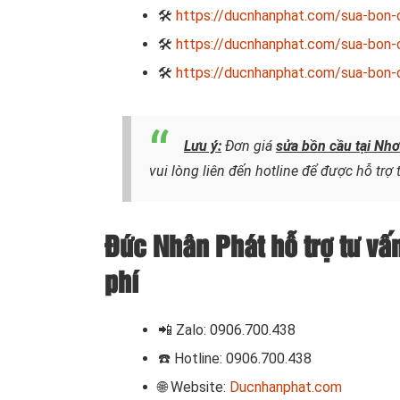
🛠
https://ducnhanphat.com/sua-bon-
🛠
https://ducnhanphat.com/sua-bon-c
🛠
https://ducnhanphat.com/sua-bon-c
Lưu ý:
Đơn giá
sửa bồn cầu tại Nh
vui lòng liên đến hotline để được hỗ trợ
Đức Nhân Phát hỗ trợ tư vấ
phí
📲
Zalo: 0906.700.438
☎️ Hotline: 0906.700.438
🌐 Website:
Ducnhanphat.com