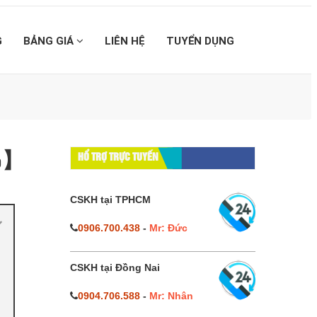
G
BẢNG GIÁ
LIÊN HỆ
TUYỂN DỤNG
0%】
HỔ TRỢ TRỰC TUYẾN
CSKH tại TPHCM
0906.700.438
-
Mr: Đức
CSKH tại Đồng Nai
0904.706.588
-
Mr: Nhân