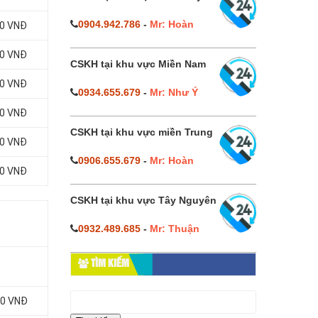
0904.942.786
-
Mr: Hoàn
00 VNĐ
00 VNĐ
CSKH tại khu vực Miền Nam
00 VNĐ
0934.655.679
-
Mr: Như Ý
00 VNĐ
CSKH tại khu vực miền Trung
00 VNĐ
0906.655.679
-
Mr: Hoàn
00 VNĐ
CSKH tại khu vực Tây Nguyên
0932.489.685
-
Mr: Thuận
TÌM KIẾM
Tìm
00 VNĐ
kiếm