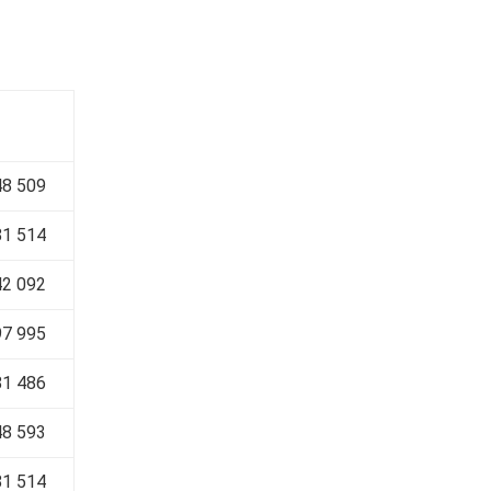
48 509
81 514
42 092
97 995
81 486
48 593
81 514