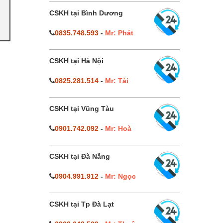
CSKH tại Bình Dương
0835.748.593
-
Mr: Phát
CSKH tại Hà Nội
0825.281.514
-
Mr: Tài
CSKH tại Vũng Tàu
0901.742.092
-
Mr: Hoà
CSKH tại Đà Nẵng
0904.991.912
-
Mr: Ngọc
CSKH tại Tp Đà Lạt