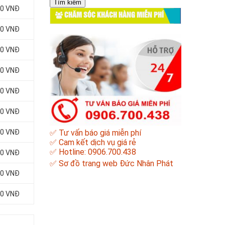
cho:
00 VNĐ
CHĂM SÓC KHÁCH HÀNG MIỄN PHÍ
00 VNĐ
00 VNĐ
00 VNĐ
00 VNĐ
00 VNĐ
00 VNĐ
✅ Tư vấn báo giá miễn phí
✅ Cam kết dịch vụ giá rẻ
✅ Hotline: 0906.700.438
00 VNĐ
✅
Sơ đồ trang web Đức Nhân Phát
00 VNĐ
00 VNĐ