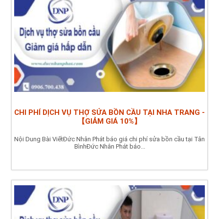
CHI PHÍ DỊCH VỤ THỢ SỬA BỒN CẦU TẠI NHA TRANG -
【GIẢM GIÁ 10%】
Nội Dung Bài ViếtĐức Nhân Phát báo giá chi phí sửa bồn cầu tại Tân
BìnhĐức Nhân Phát báo...