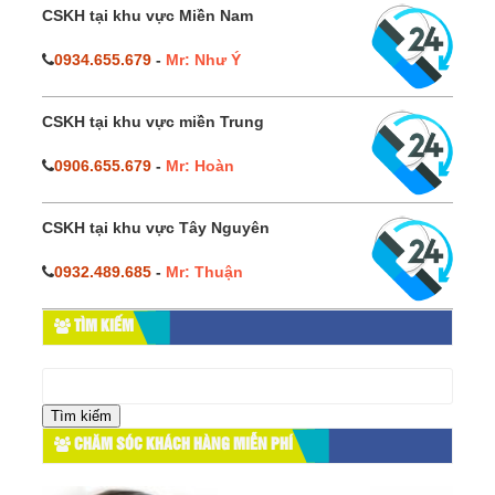
CSKH tại khu vực Miền Nam
0934.655.679
-
Mr: Như Ý
CSKH tại khu vực miền Trung
0906.655.679
-
Mr: Hoàn
CSKH tại khu vực Tây Nguyên
0932.489.685
-
Mr: Thuận
TÌM KIẾM
Tìm
kiếm
cho:
CHĂM SÓC KHÁCH HÀNG MIỄN PHÍ