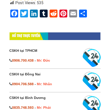
Post Views:
535
Facebook
Twitter
LinkedIn
Tumblr
Reddit
Pinterest
Email
Share
HỔ TRỢ TRỰC TUYẾN
CSKH tại TPHCM
0906.700.438
-
Mr: Đức
CSKH tại Đồng Nai
0904.706.588
-
Mr: Nhân
CSKH tại Bình Dương
0835.748.593
-
Mr: Phát