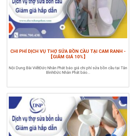
CHI PHÍ DỊCH VỤ THỢ SỬA BỒN CẦU TẠI CAM RANH -
【GIẢM GIÁ 10%】
Nội Dung Bài ViếtĐức Nhân Phát báo giá chi phí sửa bồn cầu tại Tân
BìnhĐức Nhân Phát báo...