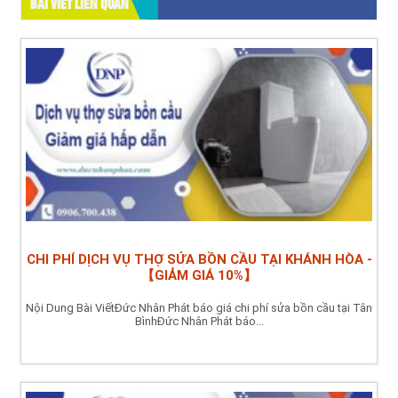
BÀI VIẾT LIÊN QUAN
CHI PHÍ DỊCH VỤ THỢ SỬA BỒN CẦU TẠI KHÁNH HÒA -
【GIẢM GIÁ 10%】
Nội Dung Bài ViếtĐức Nhân Phát báo giá chi phí sửa bồn cầu tại Tân
BìnhĐức Nhân Phát báo...