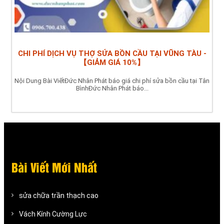
CHI PHÍ DỊCH VỤ THỢ SỬA BỒN CẦU TẠI VŨNG TÀU -
【GIẢM GIÁ 10%】
Nội Dung Bài ViếtĐức Nhân Phát báo giá chi phí sửa bồn cầu tại Tân
BìnhĐức Nhân Phát báo...
Bài Viết Mới Nhất
sửa chữa trần thạch cao
Vách Kính Cường Lực