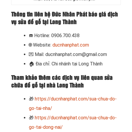
Thông tin liên hệ Đức Nhân Phát báo giá dịch
vụ sửa đồ gỗ tại Long Thành
☎️
Hotline: 0906.700.438
🌐 Website:
ducnhanphat.com
💌 Mail: ducnhanphat.com@gmail.com
🏠
Địa chỉ: Chi nhánh tại Long Thành
Tham khảo thêm các dịch vụ liên quan sửa
chữa đồ gỗ tại nhà Long Thành
🎁
https://ducnhanphat.com/sua-chua-do-
go-tai-nha/
🎁
https://ducnhanphat.com/sua-chua-do-
go-tai-dong-nai/