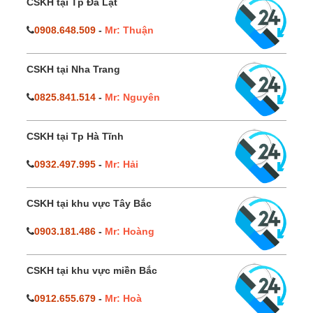
CSKH tại Tp Đà Lạt
0908.648.509
-
Mr: Thuận
CSKH tại Nha Trang
0825.841.514
-
Mr: Nguyên
CSKH tại Tp Hà Tĩnh
0932.497.995
-
Mr: Hải
CSKH tại khu vực Tây Bắc
0903.181.486
-
Mr: Hoàng
CSKH tại khu vực miền Bắc
0912.655.679
-
Mr: Hoà