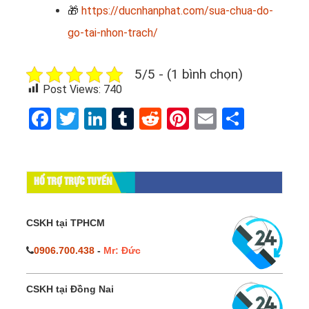
🎁
https://ducnhanphat.com/sua-chua-do-
go-tai-nhon-trach/
5/5 - (1 bình chọn)
Post Views:
740
Facebook
Twitter
LinkedIn
Tumblr
Reddit
Pinterest
Email
Share
HỔ TRỢ TRỰC TUYẾN
CSKH tại TPHCM
0906.700.438
-
Mr: Đức
CSKH tại Đồng Nai