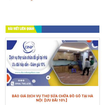
BÀI VIẾT LIÊN QUAN
BÁO GIÁ DỊCH VỤ THỢ SỬA CHỮA ĐỒ GỖ TẠI HÀ
NỘI【ƯU ĐÃI 10%】