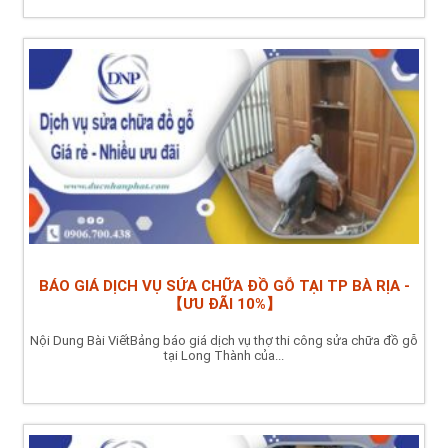
BÁO GIÁ DỊCH VỤ SỬA CHỮA ĐỒ GỖ TẠI TP BÀ RỊA -
【ƯU ĐÃI 10%】
Nội Dung Bài ViếtBảng báo giá dịch vụ thợ thi công sửa chữa đồ gỗ
tại Long Thành của...