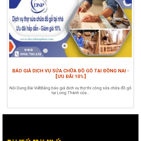
BÁO GIÁ DỊCH VỤ SỬA CHỮA ĐỒ GỖ TẠI ĐỒNG NAI -
【ƯU ĐÃI 10%】
Nội Dung Bài ViếtBảng báo giá dịch vụ thợ thi công sửa chữa đồ gỗ
tại Long Thành của...