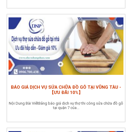
BÁO GIÁ DỊCH VỤ SỬA CHỮA ĐỒ GỖ TẠI VŨNG TÀU -
【ƯU ĐÃI 10%】
Nội Dung Bài ViếtBảng báo giá dịch vụ thợ thi công sửa chữa đồ gỗ
tại quận 7 của...