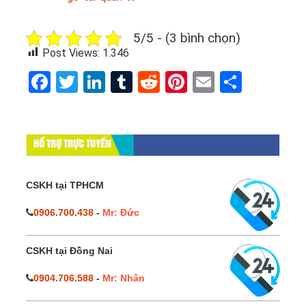
5/5 - (3 bình chọn)
Post Views:
1.346
Facebook
Twitter
LinkedIn
Tumblr
Reddit
Pinterest
Email
Share
HỔ TRỢ TRỰC TUYẾN
CSKH tại TPHCM
0906.700.438
-
Mr: Đức
CSKH tại Đồng Nai
0904.706.588
-
Mr: Nhân