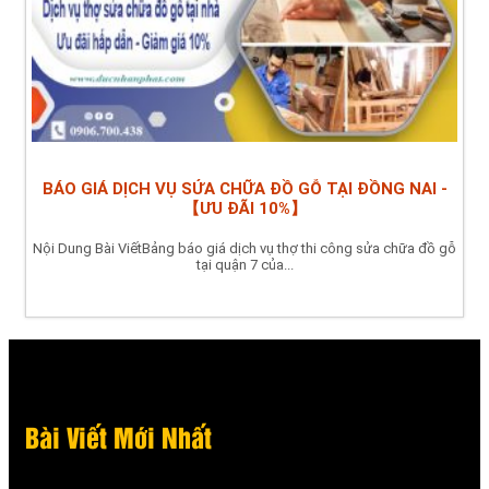
BÁO GIÁ DỊCH VỤ SỬA CHỮA ĐỒ GỖ TẠI ĐỒNG NAI -
【ƯU ĐÃI 10%】
Nội Dung Bài ViếtBảng báo giá dịch vụ thợ thi công sửa chữa đồ gỗ
tại quận 7 của...
Bài Viết Mới Nhất