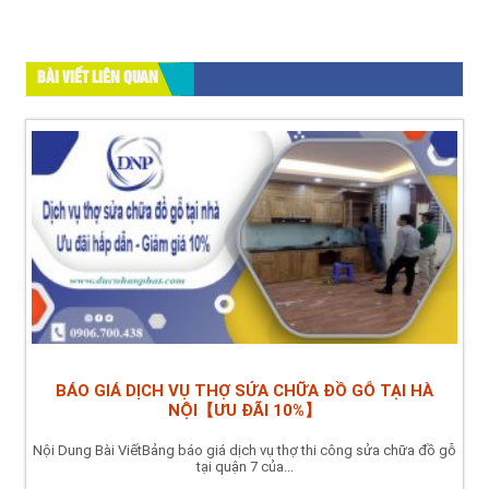
BÀI VIẾT LIÊN QUAN
BÁO GIÁ DỊCH VỤ THỢ SỬA CHỮA ĐỒ GỖ TẠI HÀ
NỘI【ƯU ĐÃI 10%】
Nội Dung Bài ViếtBảng báo giá dịch vụ thợ thi công sửa chữa đồ gỗ
tại quận 7 của...