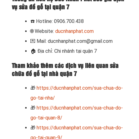
vụ sửa đồ gỗ tại quận 7
☎️
Hotline: 0906.700.438
🌐 Website:
ducnhanphat.com
💌 Mail: ducnhanphat.com@gmail.com
🏠
Địa chỉ: Chi nhánh tại quận 7
Tham khảo thêm các dịch vụ liên quan sửa
chữa đồ gỗ tại nhà quận 7
🎁
https://ducnhanphat.com/sua-chua-do-
go-tai-nha/
🎁
https://ducnhanphat.com/sua-chua-do-
go-tai-quan-8/
🎁
https://ducnhanphat.com/sua-chua-do-
go-tai-quan-9/