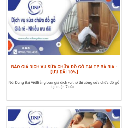
BÁO GIÁ DỊCH VỤ SỬA CHỮA ĐỒ GỖ TẠI TP BÀ RỊA -
【ƯU ĐÃI 10%】
Nội Dung Bài ViếtBảng báo giá dịch vụ thợ thi công sửa chữa đồ gỗ
tại quận 7 của...