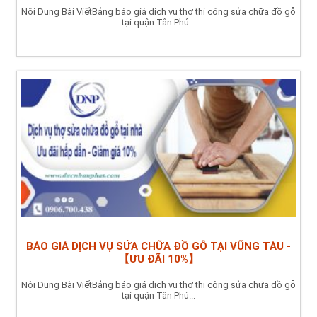
Nội Dung Bài ViếtBảng báo giá dịch vụ thợ thi công sửa chữa đồ gỗ
tại quận Tân Phú...
BÁO GIÁ DỊCH VỤ SỬA CHỮA ĐỒ GỖ TẠI VŨNG TÀU -
【ƯU ĐÃI 10%】
Nội Dung Bài ViếtBảng báo giá dịch vụ thợ thi công sửa chữa đồ gỗ
tại quận Tân Phú...