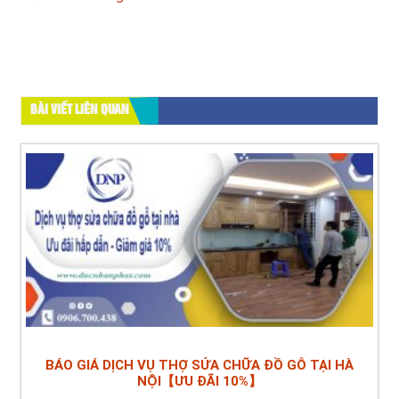
BÀI VIẾT LIÊN QUAN
BÁO GIÁ DỊCH VỤ THỢ SỬA CHỮA ĐỒ GỖ TẠI HÀ
NỘI【ƯU ĐÃI 10%】