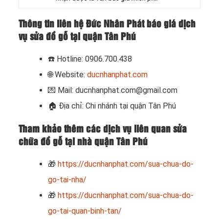
Thông tin liên hệ Đức Nhân Phát báo giá dịch
vụ sửa đồ gỗ tại quận Tân Phú
☎️
Hotline: 0906.700.438
🌐 Website:
ducnhanphat.com
💌 Mail: ducnhanphat.com@gmail.com
🏠
Địa chỉ: Chi nhánh tại quận Tân Phú
Tham khảo thêm các dịch vụ liên quan sửa
chữa đồ gỗ tại nhà quận Tân Phú
🎁
https://ducnhanphat.com/sua-chua-do-
go-tai-nha/
🎁
https://ducnhanphat.com/sua-chua-do-
go-tai-quan-binh-tan/