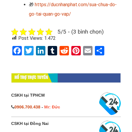
🎁
https://ducnhanphat.com/sua-chua-do-
go-tai-quan-go-vap/
5/5 - (3 bình chọn)
Post Views:
1.472
Facebook
Twitter
LinkedIn
Tumblr
Reddit
Pinterest
Email
Share
HỔ TRỢ TRỰC TUYẾN
CSKH tại TPHCM
0906.700.438
-
Mr: Đức
CSKH tại Đồng Nai