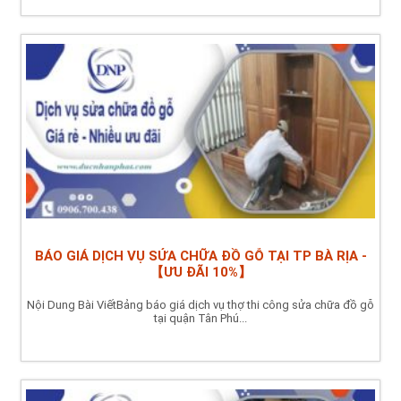
BÁO GIÁ DỊCH VỤ SỬA CHỮA ĐỒ GỖ TẠI TP BÀ RỊA -
【ƯU ĐÃI 10%】
Nội Dung Bài ViếtBảng báo giá dịch vụ thợ thi công sửa chữa đồ gỗ
tại quận Tân Phú...