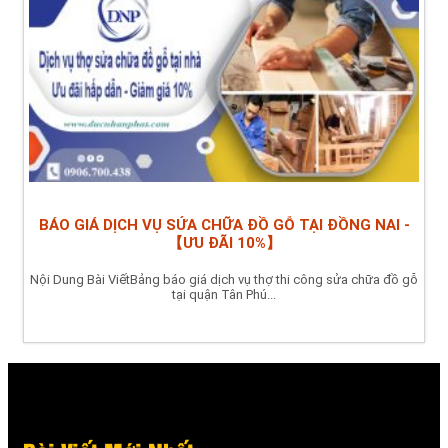
BÁO GIÁ DỊCH VỤ SỬA CHỮA ĐỒ GỖ TẠI ĐỒNG NAI -
【ƯU ĐÃI 10%】
Nội Dung Bài ViếtBảng báo giá dịch vụ thợ thi công sửa chữa đồ gỗ
tại quận Tân Phú...