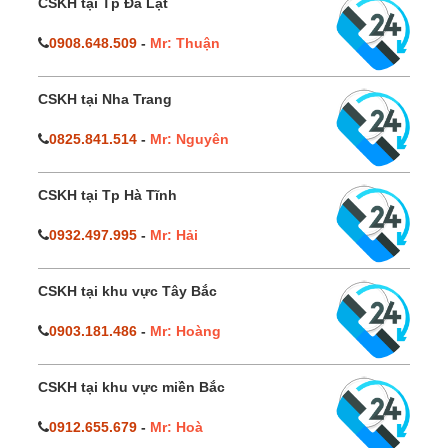
CSKH tại Tp Đà Lạt
0908.648.509
-
Mr: Thuận
CSKH tại Nha Trang
0825.841.514
-
Mr: Nguyên
CSKH tại Tp Hà Tĩnh
0932.497.995
-
Mr: Hải
CSKH tại khu vực Tây Bắc
0903.181.486
-
Mr: Hoàng
CSKH tại khu vực miền Bắc
0912.655.679
-
Mr: Hoà