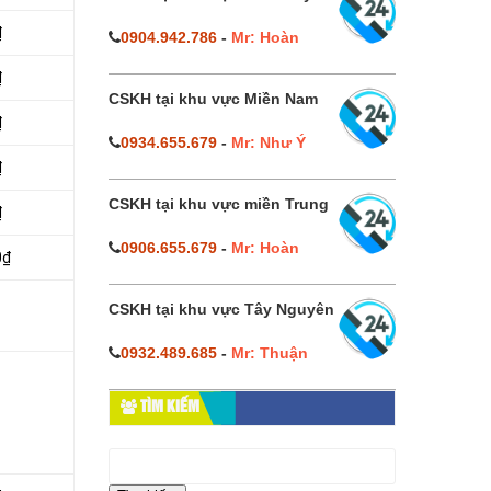
₫
0904.942.786
-
Mr: Hoàn
₫
CSKH tại khu vực Miền Nam
₫
0934.655.679
-
Mr: Như Ý
₫
CSKH tại khu vực miền Trung
₫
0906.655.679
-
Mr: Hoàn
0₫
CSKH tại khu vực Tây Nguyên
0932.489.685
-
Mr: Thuận
TÌM KIẾM
Tìm
kiếm