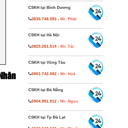
CSKH tại Bình Dương
0835.748.593
-
Mr: Phát
CSKH tại Hà Nội
0825.281.514
-
Mr: Tài
CSKH tại Vũng Tàu
0901.742.092
-
Mr: Hoà
 Nhân
CSKH tại Đà Nẵng
0904.991.912
-
Mr: Ngọc
CSKH tại Tp Đà Lạt