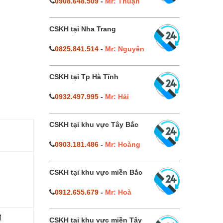
0908.648.509
-
Mr: Thuận
CSKH tại Nha Trang
0825.841.514
-
Mr: Nguyên
CSKH tại Tp Hà Tĩnh
0932.497.995
-
Mr: Hải
CSKH tại khu vực Tây Bắc
0903.181.486
-
Mr: Hoàng
CSKH tại khu vực miền Bắc
0912.655.679
-
Mr: Hoà
₫
CSKH tại khu vực miền Tây