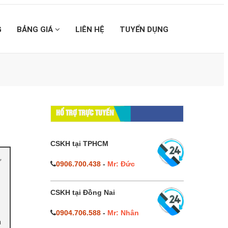
G
BẢNG GIÁ
LIÊN HỆ
TUYỂN DỤNG
HỔ TRỢ TRỰC TUYẾN
CSKH tại TPHCM
0906.700.438
-
Mr: Đức
CSKH tại Đồng Nai
0904.706.588
-
Mr: Nhân
à