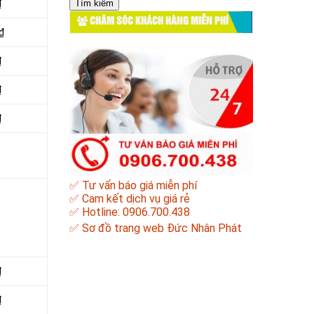
₫
cho:
CHĂM SÓC KHÁCH HÀNG MIỄN PHÍ
₫
₫
₫
₫
✅ Tư vấn báo giá miễn phí
✅ Cam kết dịch vụ giá rẻ
✅ Hotline: 0906.700.438
✅
Sơ đồ trang web Đức Nhân Phát
₫
₫