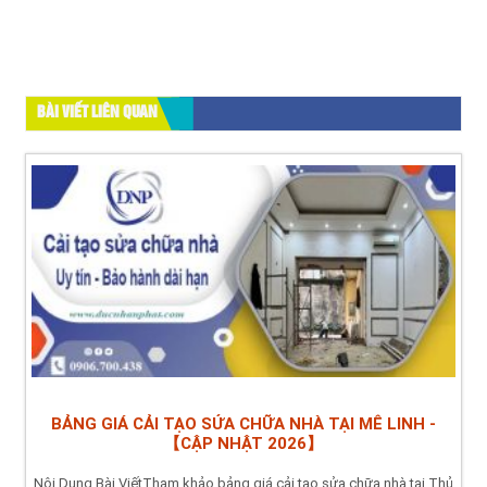
BÀI VIẾT LIÊN QUAN
BẢNG GIÁ CẢI TẠO SỬA CHỮA NHÀ TẠI MÊ LINH -
【CẬP NHẬT 2026】
Nội Dung Bài ViếtTham khảo bảng giá cải tạo sửa chữa nhà tại Thủ