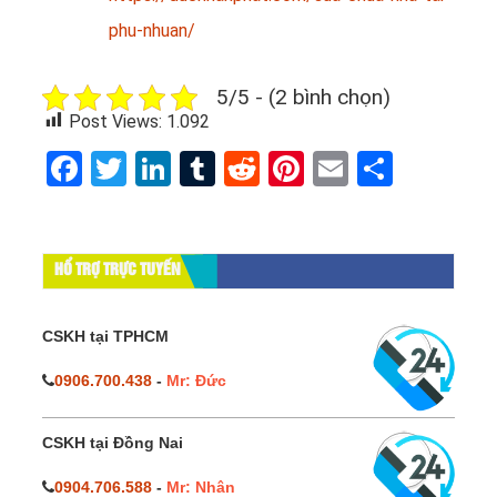
phu-nhuan/
5/5 - (2 bình chọn)
Post Views:
1.092
Facebook
Twitter
LinkedIn
Tumblr
Reddit
Pinterest
Email
Share
HỔ TRỢ TRỰC TUYẾN
CSKH tại TPHCM
0906.700.438
-
Mr: Đức
CSKH tại Đồng Nai
0904.706.588
-
Mr: Nhân