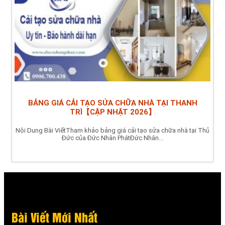
BẢNG GIÁ CẢI TẠO SỬA CHỮA NHÀ TẠI THANH
TRÌ【CẬP NHẬT 2026】
Nội Dung Bài ViếtTham khảo bảng giá cải tạo sửa chữa nhà tại Thủ
Đức của Đức Nhân PhátĐức Nhân...
Bài Viết Mới Nhất