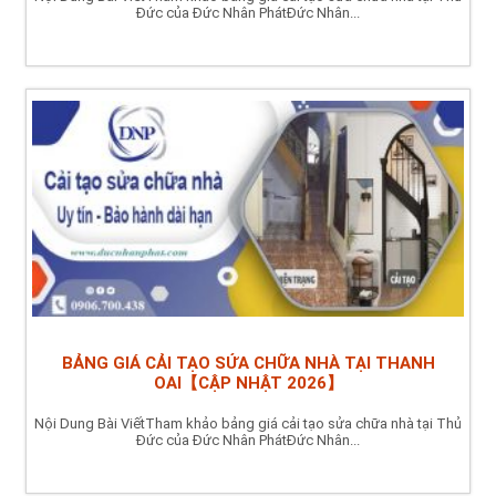
Đức của Đức Nhân PhátĐức Nhân...
BẢNG GIÁ CẢI TẠO SỬA CHỮA NHÀ TẠI THANH
OAI【CẬP NHẬT 2026】
Nội Dung Bài ViếtTham khảo bảng giá cải tạo sửa chữa nhà tại Thủ
Đức của Đức Nhân PhátĐức Nhân...