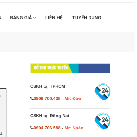
G
BẢNG GIÁ
LIÊN HỆ
TUYỂN DỤNG
HỔ TRỢ TRỰC TUYẾN
CSKH tại TPHCM
0906.700.438
-
Mr: Đức
CSKH tại Đồng Nai
0904.706.588
-
Mr: Nhân
àu