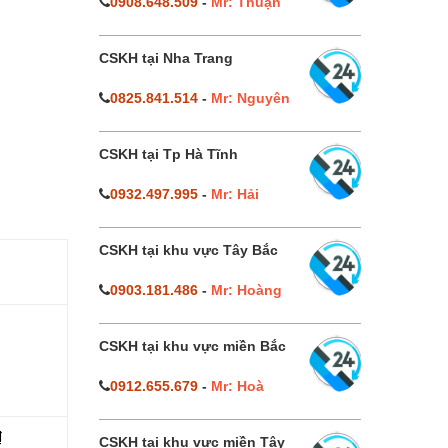
0908.648.509
-
Mr: Thuận
CSKH tại Nha Trang
0825.841.514
-
Mr: Nguyên
CSKH tại Tp Hà Tĩnh
0932.497.995
-
Mr: Hải
CSKH tại khu vực Tây Bắc
0903.181.486
-
Mr: Hoàng
CSKH tại khu vực miền Bắc
0912.655.679
-
Mr: Hoà
₫
CSKH tại khu vực miền Tây