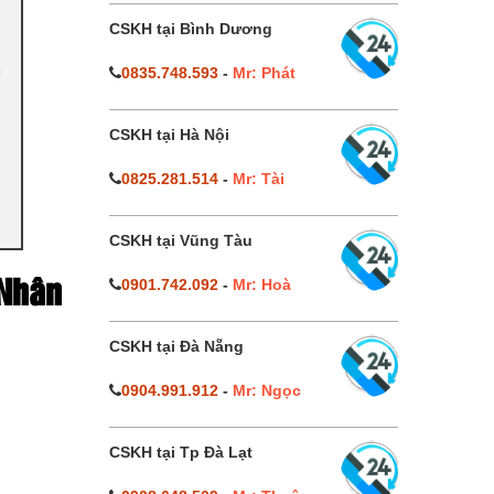
CSKH tại Bình Dương
u
0835.748.593
-
Mr: Phát
CSKH tại Hà Nội
0825.281.514
-
Mr: Tài
CSKH tại Vũng Tàu
0901.742.092
-
Mr: Hoà
 Nhân
CSKH tại Đà Nẵng
0904.991.912
-
Mr: Ngọc
CSKH tại Tp Đà Lạt