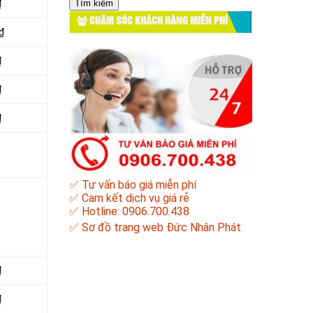
₫
cho:
CHĂM SÓC KHÁCH HÀNG MIỄN PHÍ
₫
₫
₫
₫
✅ Tư vấn báo giá miễn phí
✅ Cam kết dịch vụ giá rẻ
✅ Hotline: 0906.700.438
✅
Sơ đồ trang web Đức Nhân Phát
₫
₫