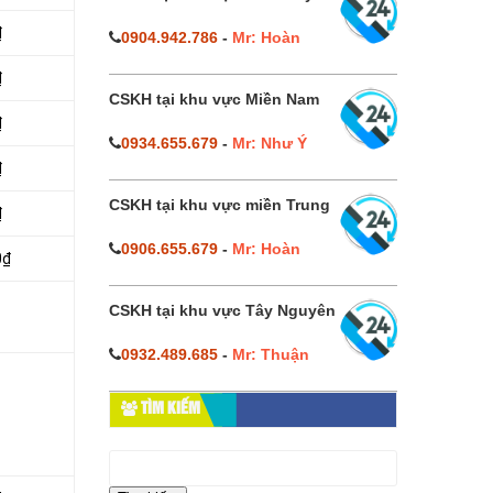
₫
0904.942.786
-
Mr: Hoàn
₫
CSKH tại khu vực Miền Nam
₫
0934.655.679
-
Mr: Như Ý
₫
CSKH tại khu vực miền Trung
₫
0906.655.679
-
Mr: Hoàn
0₫
CSKH tại khu vực Tây Nguyên
0932.489.685
-
Mr: Thuận
TÌM KIẾM
Tìm
kiếm