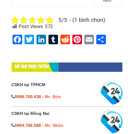
5/5 - (1 bình chọn)
Post Views:
572
Facebook
Twitter
LinkedIn
Tumblr
Reddit
Pinterest
Email
Share
HỔ TRỢ TRỰC TUYẾN
CSKH tại TPHCM
0906.700.438
-
Mr: Đức
CSKH tại Đồng Nai
0904.706.588
-
Mr: Nhân