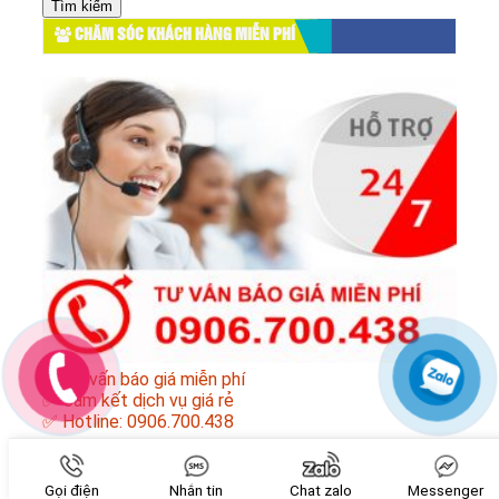
cho:
CHĂM SÓC KHÁCH HÀNG MIỄN PHÍ
✅ Tư vấn báo giá miễn phí
✅ Cam kết dịch vụ giá rẻ
✅ Hotline: 0906.700.438
✅
Sơ đồ trang web Đức Nhân Phát
Gọi điện
Nhắn tin
Chat zalo
Messenger