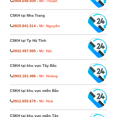
0908.648.509
-
Mr: Thuận
CSKH tại Nha Trang
0825.841.514
-
Mr: Nguyên
CSKH tại Tp Hà Tĩnh
0932.497.995
-
Mr: Hải
CSKH tại khu vực Tây Bắc
0903.181.486
-
Mr: Hoàng
CSKH tại khu vực miền Bắc
0912.655.679
-
Mr: Hoà
CSKH tại khu vực miền Tây