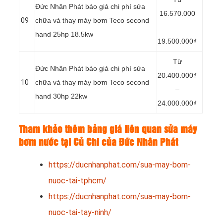
Đức Nhân Phát báo giá chi phí sửa
16.570.000
09
chữa và thay máy bơm Teco second
–
hand 25hp 18.5kw
19.500.000₫
Từ
Đức Nhân Phát báo giá chi phí sửa
20.400.000₫
10
chữa và thay máy bơm Teco second
–
hand 30hp 22kw
24.000.000₫
Tham khảo thêm bảng giá liên quan sửa máy
bơm nước tại Củ Chi của Đức Nhân Phát
https://ducnhanphat.com/sua-may-bom-
nuoc-tai-tphcm/
https://ducnhanphat.com/sua-may-bom-
nuoc-tai-tay-ninh/