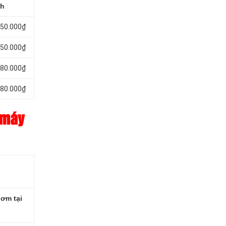
nh
450.000₫
550.000₫
780.000₫
780.000₫
 máy
ơm tại
h