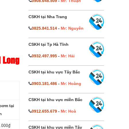
0908.648.509
-
Mr: Thuận
CSKH tại Nha Trang
0825.841.514
-
Mr: Nguyên
CSKH tại Tp Hà Tĩnh
0932.497.995
-
Mr: Hải
i Long
CSKH tại khu vực Tây Bắc
0903.181.486
-
Mr: Hoàng
CSKH tại khu vực miền Bắc
bơm tại
0912.655.679
-
Mr: Hoà
h
0.000₫
CSKH tại khu vực miền Tây