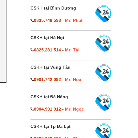
CSKH tại Bình Dương
0835.748.593
-
Mr: Phát
CSKH tại Hà Nội
0825.281.514
-
Mr: Tài
CSKH tại Vũng Tàu
0901.742.092
-
Mr: Hoà
CSKH tại Đà Nẵng
0904.991.912
-
Mr: Ngọc
CSKH tại Tp Đà Lạt