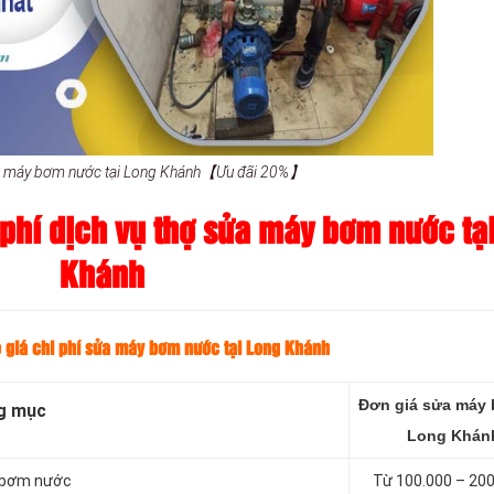
ửa máy bơm nước tại Long Khánh【Ưu đãi 20%】
phí dịch vụ thợ sửa máy bơm nước tạ
Khánh
 giá chi phí sửa máy bơm nước tại Long Khánh
Đơn giá sửa máy 
g mục
Long Khán
y bơm nước
Từ 100.000 – 20