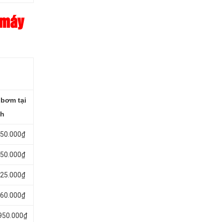
 máy
 bơm tại
nh
050.000₫
350.000₫
525.000₫
560.000₫
.950.000₫