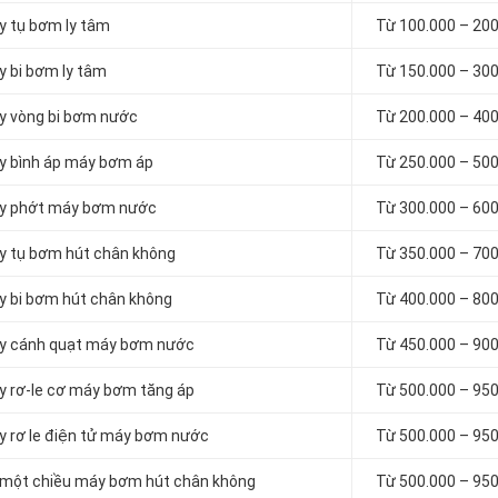
ay tụ bơm ly tâm
Từ 100.000 – 20
y bi bơm ly tâm
Từ 150.000 – 30
ay vòng bi bơm nước
Từ 200.000 – 40
ay bình áp máy bơm áp
Từ 250.000 – 50
hay phớt máy bơm nước
Từ 300.000 – 60
ay tụ bơm hút chân không
Từ 350.000 – 70
ay bi bơm hút chân không
Từ
400.000 –
800
hay cánh quạt máy bơm nước
Từ
450.000 –
900
ay rơ-le cơ máy bơm tăng áp
Từ
500.000 –
950
ay rơ le điện tử máy bơm nước
Từ
500.000 –
950
n một chiều máy bơm hút chân không
Từ
500.000 –
950