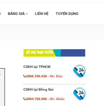
G
BẢNG GIÁ
LIÊN HỆ
TUYỂN DỤNG
HỔ TRỢ TRỰC TUYẾN
CSKH tại TPHCM
0906.700.438
-
Mr: Đức
CSKH tại Đồng Nai
0904.706.588
-
Mr: Nhân