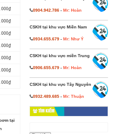
0.000₫
0904.942.786
-
Mr: Hoàn
0.000₫
CSKH tại khu vực Miền Nam
0.000₫
0934.655.679
-
Mr: Như Ý
0.000₫
CSKH tại khu vực miền Trung
0.000₫
0906.655.679
-
Mr: Hoàn
.000₫
.000₫
CSKH tại khu vực Tây Nguyên
0932.489.685
-
Mr: Thuận
TÌM KIẾM
bơm tại
Tìm
h
kiếm