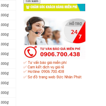
cho:
0.000₫
CHĂM SÓC KHÁCH HÀNG MIỄN PHÍ
0.000₫
0.000₫
0.000₫
0.000₫
0.000₫
✅ Tư vấn báo giá miễn phí
.000₫
✅ Cam kết dịch vụ giá rẻ
✅ Hotline: 0906.700.438
.000₫
✅
Sơ đồ trang web Đức Nhân Phát
.000₫
.000₫
.000₫