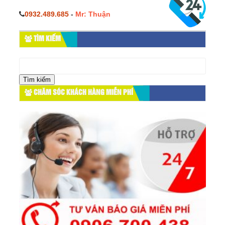
0932.489.685
-
Mr: Thuận
TÌM KIẾM
Tìm
kiếm
cho:
CHĂM SÓC KHÁCH HÀNG MIỄN PHÍ