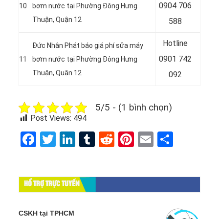
0
904 706
10
bơm nước tại Phường Đông Hưng
Thuận, Quận 12
588
Hotline
Đức Nhân Phát báo giá phí sửa máy
0
901 742
11
bơm nước tại Phường Đông Hưng
Thuận, Quận 12
092
5/5 - (1 bình chọn)
Post Views:
494
Facebook
Twitter
LinkedIn
Tumblr
Reddit
Pinterest
Email
Share
HỔ TRỢ TRỰC TUYẾN
CSKH tại TPHCM