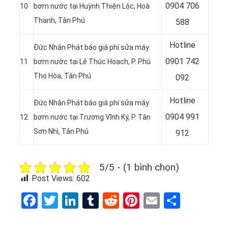
0
904 706
10
bơm nước tại Huỳnh Thiện Lộc, Hoà
Thanh, Tân Phú
588
Hotline
Đức Nhân Phát báo giá phí sửa máy
0
901 742
11
bơm nước tại
Lê Thúc Hoạch, P. Phú
Thọ Hòa, Tân Phú
092
Hotline
Đức Nhân Phát báo giá phí sửa máy
0
904 991
12
bơm nước tại
Trương Vĩnh Ký, P. Tân
Sơn Nhì, Tân Phú
912
5/5 - (1 bình chọn)
Post Views:
602
Facebook
Twitter
LinkedIn
Tumblr
Reddit
Pinterest
Email
Share