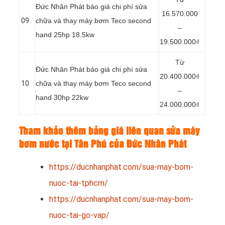
Đức Nhân Phát báo giá chi phí sửa
16.570.000
09
chữa và thay máy bơm Teco second
–
hand 25hp 18.5kw
19.500.000₫
Từ
Đức Nhân Phát báo giá chi phí sửa
20.400.000₫
10
chữa và thay máy bơm Teco second
–
hand 30hp 22kw
24.000.000₫
Tham khảo thêm bảng giá liên quan sửa máy
bơm nước tại Tân Phú của Đức Nhân Phát
https://ducnhanphat.com/sua-may-bom-
nuoc-tai-tphcm/
https://ducnhanphat.com/sua-may-bom-
nuoc-tai-go-vap/