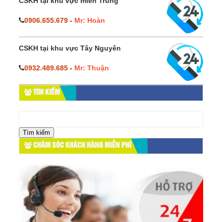
CSKH tại khu vực miền Trung
0906.655.679
-
Mr: Hoàn
CSKH tại khu vực Tây Nguyên
0932.489.685
-
Mr: Thuận
TÌM KIẾM
Tìm
kiếm
cho:
CHĂM SÓC KHÁCH HÀNG MIỄN PHÍ