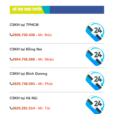
HỔ TRỢ TRỰC TUYẾN
CSKH tại TPHCM
0906.700.438
-
Mr: Đức
CSKH tại Đồng Nai
0904.706.588
-
Mr: Nhân
CSKH tại Bình Dương
0835.748.593
-
Mr: Phát
CSKH tại Hà Nội
0825.281.514
-
Mr: Tài