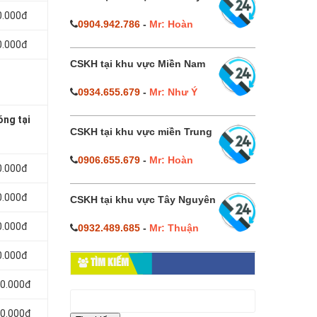
0.000đ
0904.942.786
-
Mr: Hoàn
0.000đ
CSKH tại khu vực Miền Nam
0934.655.679
-
Mr: Như Ý
óng tại
CSKH tại khu vực miền Trung
0906.655.679
-
Mr: Hoàn
0.000đ
0.000đ
CSKH tại khu vực Tây Nguyên
0.000đ
0932.489.685
-
Mr: Thuận
0.000đ
TÌM KIẾM
80.000đ
Tìm
kiếm
80.000đ