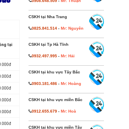
0908.648.509
-
Mr: Thuận
CSKH tại Nha Trang
0825.841.514
-
Mr: Nguyên
CSKH tại Tp Hà Tĩnh
óng tại
0932.497.995
-
Mr: Hải
0.000đ
CSKH tại khu vực Tây Bắc
0.000đ
0903.181.486
-
Mr: Hoàng
0.000đ
CSKH tại khu vực miền Bắc
0.000đ
0912.655.679
-
Mr: Hoà
0.000đ
0.000đ
CSKH tại khu vực miền Tây