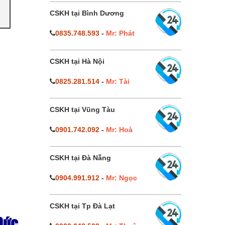
CSKH tại Bình Dương
0835.748.593
-
Mr: Phát
CSKH tại Hà Nội
0825.281.514
-
Mr: Tài
CSKH tại Vũng Tàu
0901.742.092
-
Mr: Hoà
CSKH tại Đà Nẵng
0904.991.912
-
Mr: Ngọc
CSKH tại Tp Đà Lạt
Đức