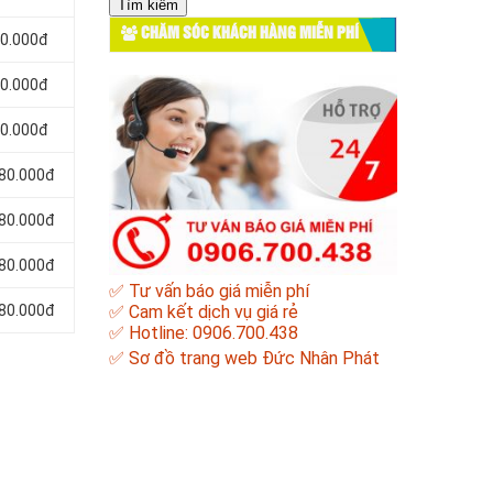
cho:
CHĂM SÓC KHÁCH HÀNG MIỄN PHÍ
80.000đ
80.000đ
80.000đ
180.000đ
380.000đ
580.000đ
✅ Tư vấn báo giá miễn phí
780.000đ
✅ Cam kết dịch vụ giá rẻ
✅ Hotline: 0906.700.438
✅
Sơ đồ trang web Đức Nhân Phát