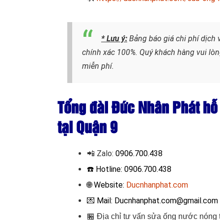
* Lưu ý:
Bảng báo giá chi phí dịch
chính xác 100%. Quý khách hàng vui lòng
miễn phí.
Tổng đài Đức Nhân Phát hỗ 
tại Quận 9
📲 Zalo
:
0906.700.438
☎️ Hotline: 0906.700.438
🌐 Website:
Ducnhanphat.com
💌 Mail: Ducnhanphat.com@gmail.com
🏪
Địa chỉ tư vấn sửa ống nước nóng 