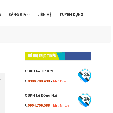
G
BẢNG GIÁ
LIÊN HỆ
TUYỂN DỤNG
HỔ TRỢ TRỰC TUYẾN
CSKH tại TPHCM
0906.700.438
-
Mr: Đức
CSKH tại Đồng Nai
0904.706.588
-
Mr: Nhân