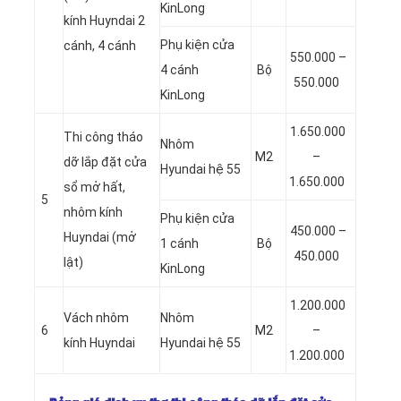
KinLong
kính Huyndai 2
Phụ kiện cửa
cánh, 4 cánh
550.000 –
4 cánh
Bộ
550.000
KinLong
1.650.000
Thi công tháo
Nhôm
M2
–
dỡ lắp đặt cửa
Hyundai hệ 55
1.650.000
sổ mở hất,
5
nhôm kính
Phụ kiện cửa
450.000 –
Huyndai (mở
1 cánh
Bộ
450.000
lật)
KinLong
1.200.000
Vách nhôm
Nhôm
6
M2
–
kính Huyndai
Hyundai hệ 55
1.200.000