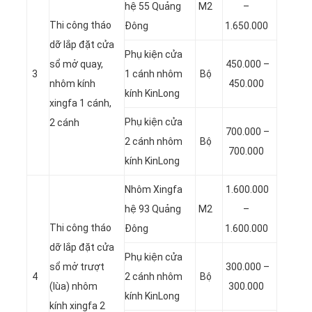
hệ 55 Quảng
M2
–
Thi công tháo
Đông
1.650.000
dỡ lắp đặt cửa
Phụ kiện cửa
sổ mở quay,
450.000 –
3
1 cánh nhôm
Bộ
nhôm kính
450.000
kính KinLong
xingfa 1 cánh,
Phụ kiện cửa
2 cánh
700.000 –
2 cánh nhôm
Bộ
700.000
kính KinLong
Nhôm Xingfa
1.600.000
hệ 93 Quảng
M2
–
Thi công tháo
Đông
1.600.000
dỡ lắp đặt cửa
Phụ kiện cửa
sổ mở trượt
300.000 –
4
2 cánh nhôm
Bộ
(lùa) nhôm
300.000
kính KinLong
kính xingfa 2