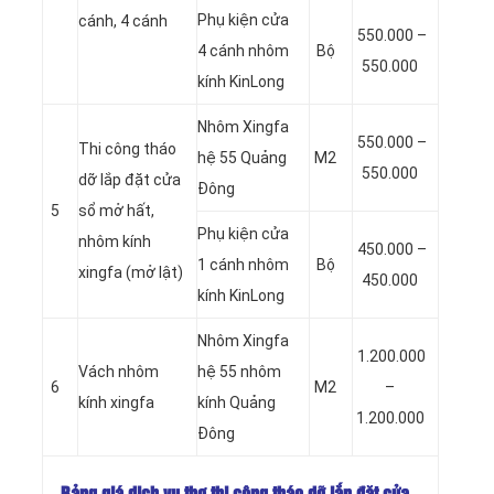
Phụ kiện cửa
cánh, 4 cánh
550.000 –
4 cánh nhôm
Bộ
550.000
kính KinLong
Nhôm Xingfa
550.000 –
Thi công tháo
hệ 55 Quảng
M2
550.000
dỡ lắp đặt cửa
Đông
5
sổ mở hất,
Phụ kiện cửa
nhôm kính
450.000 –
1 cánh nhôm
Bộ
xingfa (mở lật)
450.000
kính KinLong
Nhôm Xingfa
1.200.000
Vách nhôm
hệ 55 nhôm
6
M2
–
kính xingfa
kính Quảng
1.200.000
Đông