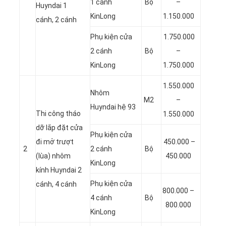
1 cánh
Bộ
–
Huyndai 1
KinLong
1.150.000
cánh, 2 cánh
Phụ kiện cửa
1.750.000
2 cánh
Bộ
–
KinLong
1.750.000
1.550.000
Nhôm
M2
–
Huyndai hệ 93
Thi công tháo
1.550.000
dỡ lắp đặt cửa
Phụ kiện cửa
đi mở trượt
450.000 –
2
2 cánh
Bộ
(lùa) nhôm
450.000
KinLong
kính Huyndai 2
Phụ kiện cửa
cánh, 4 cánh
800.000 –
4 cánh
Bộ
800.000
KinLong