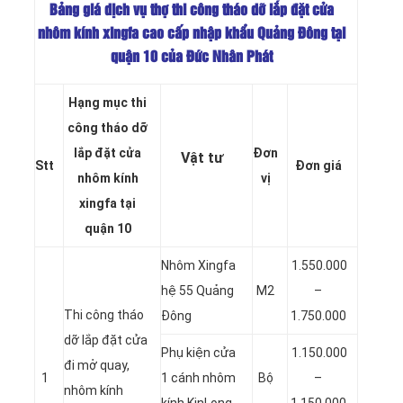
Bảng giá dịch vụ thợ thi công tháo dỡ lắp đặt cửa
nhôm kính xingfa cao cấp nhập khẩu Quảng Đông tại
quận 10 của Đức Nhân Phát
Hạng mục thi
công tháo dỡ
lắp đặt cửa
Đơn
Vật tư
Stt
Đơn giá
nhôm
kính
vị
xingfa
tại
quận 10
Nhôm Xingfa
1.550.000
hệ 55 Quảng
M2
–
Thi công tháo
Đông
1.750.000
dỡ lắp đặt cửa
Phụ kiện cửa
1.150.000
đi mở quay,
1
1 cánh nhôm
Bộ
–
nhôm kính
kính KinLong
1.150.000