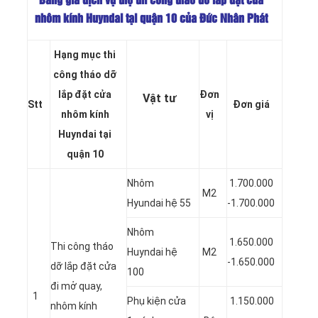
Bảng giá dịch vụ thợ thi công tháo dỡ lắp đặt cửa
nhôm kính Huyndai tại quận 10 của Đức Nhân Phát
Hạng mục thi
công tháo dỡ
lắp đặt cửa
Đơn
Vật tư
Stt
Đơn giá
nhôm
kính
vị
Huyndai
tại
quận 10
Nhôm
1.700.000
M2
Hyundai hệ 55
-1.700.000
Nhôm
1.650.000
Thi công tháo
Huyndai hệ
M2
-1.650.000
dỡ lắp đặt cửa
100
đi mở quay,
1
Phụ kiện cửa
1.150.000
nhôm kính