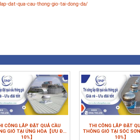
lap-dat-qua-cau-thong-gio-tai-dong-da/
est
il
Share
HI CÔNG LẮP ĐẶT QUẢ CẦU
THI CÔNG LẮP ĐẶT Q
G GIÓ TẠI ỨNG HÒA【ƯU ĐÃI
THÔNG GIÓ TẠI SÓC SƠ
10%】
10%】