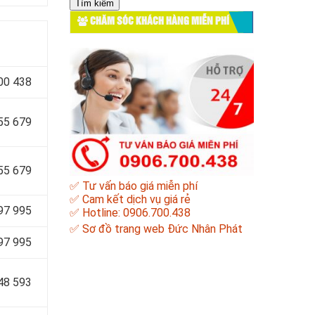
cho:
CHĂM SÓC KHÁCH HÀNG MIỄN PHÍ
00 438
55 679
55 679
✅ Tư vấn báo giá miễn phí
✅ Cam kết dịch vụ giá rẻ
97 995
✅ Hotline: 0906.700.438
✅
Sơ đồ trang web Đức Nhân Phát
97 995
48 593