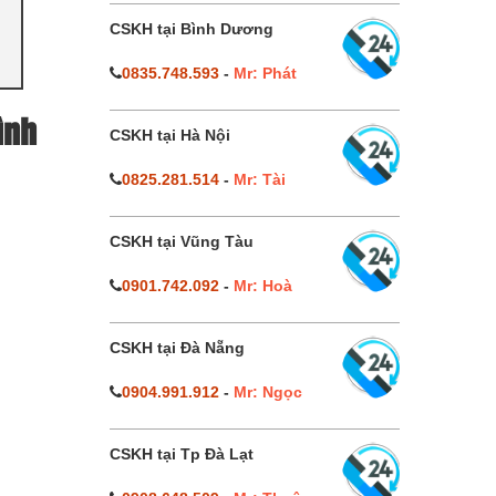
CSKH tại Bình Dương
0835.748.593
-
Mr: Phát
ình
CSKH tại Hà Nội
0825.281.514
-
Mr: Tài
CSKH tại Vũng Tàu
0901.742.092
-
Mr: Hoà
CSKH tại Đà Nẵng
0904.991.912
-
Mr: Ngọc
CSKH tại Tp Đà Lạt