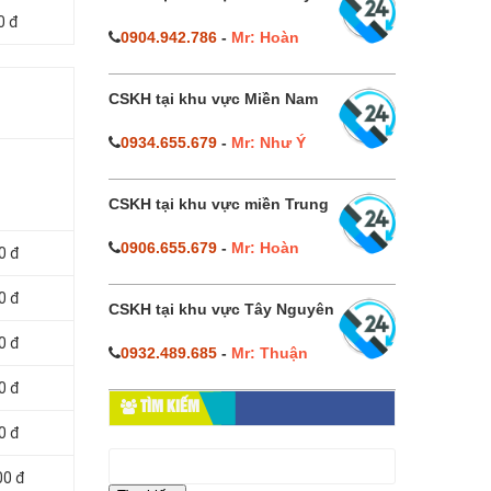
0 đ
0904.942.786
-
Mr: Hoàn
CSKH tại khu vực Miền Nam
0934.655.679
-
Mr: Như Ý
CSKH tại khu vực miền Trung
0906.655.679
-
Mr: Hoàn
0 đ
0 đ
CSKH tại khu vực Tây Nguyên
0 đ
0932.489.685
-
Mr: Thuận
0 đ
TÌM KIẾM
0 đ
Tìm
kiếm
00 đ