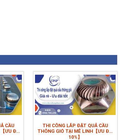
UẢ CẦU
THI CÔNG LẮP ĐẶT QUẢ CẦU
N【ƯU ĐÃI
THÔNG GIÓ TẠI MÊ LINH【ƯU ĐÃI
10%】