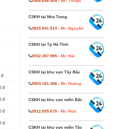
0908.648.509
-
Mr: Thuận
CSKH tại Nha Trang
0825.841.514
-
Mr: Nguyên
CSKH tại Tp Hà Tĩnh
0932.497.995
-
Mr: Hải
CSKH tại khu vực Tây Bắc
 đ
0903.181.486
-
Mr: Hoàng
0 đ
0 đ
CSKH tại khu vực miền Bắc
0 đ
0912.655.679
-
Mr: Hoà
0 đ
CSKH tại khu vực miền Tây