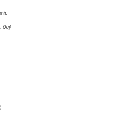
ành.
o. Quý
t