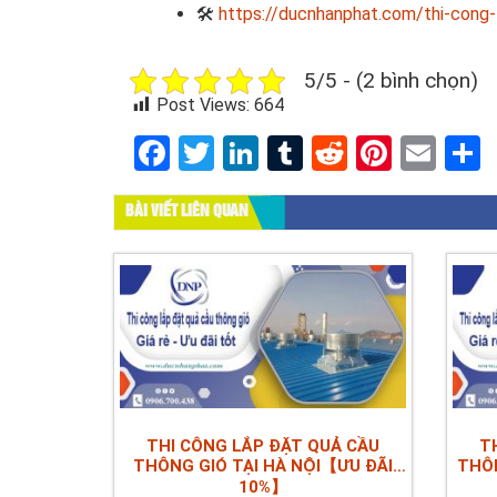
🛠
https://ducnhanphat.com/thi-cong-
5/5 - (2 bình chọn)
Post Views:
664
Facebook
Twitter
LinkedIn
Tumblr
Reddit
Pinter
Ema
BÀI VIẾT LIÊN QUAN
THI CÔNG LẮP ĐẶT QUẢ CẦU
T
THÔNG GIÓ TẠI HÀ NỘI【ƯU ĐÃI
THÔN
10%】