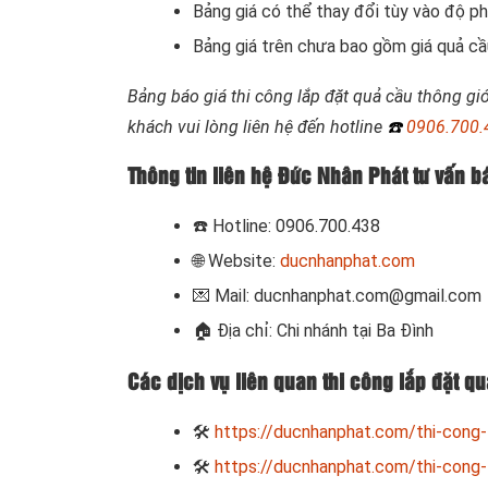
Bảng giá có thể thay đổi tùy vào độ phứ
Bảng giá trên chưa bao gồm giá quả cầu
Bảng báo giá thi công lắp đặt quả cầu thông gi
khách vui lòng liên hệ đến hotline
☎️
0906.700.
Thông tin liên hệ Đức Nhân Phát tư vấn bá
☎️
Hotline: 0906.700.438
🌐 Website:
ducnhanphat.com
💌 Mail: ducnhanphat.com@gmail.com
🏠
Địa chỉ: Chi nhánh tại Ba Đình
Các dịch vụ liên quan thi công lắp đặt q
🛠
https://ducnhanphat.com/thi-cong-
🛠
https://ducnhanphat.com/thi-cong-