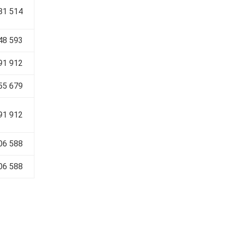
81 514
48 593
91 912
655 679
991 912
06 588
06 588