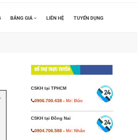
G
BẢNG GIÁ
LIÊN HỆ
TUYỂN DỤNG
HỔ TRỢ TRỰC TUYẾN
CSKH tại TPHCM
0906.700.438
-
Mr: Đức
CSKH tại Đồng Nai
0904.706.588
-
Mr: Nhân