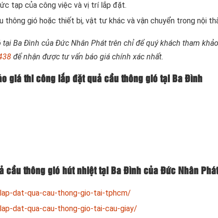
c tạp của công việc và vị trí lắp đặt.
 thông gió hoặc thiết bị, vật tư khác và vận chuyển trong nội th
ó tại Ba Đình của Đức Nhân Phát trên chỉ để quý khách tham khả
438
để nhận được tư vấn báo giá chính xác nhất.
o giá thi công lắp đặt quả cầu thông gió tại Ba Đình
uả cầu thông gió hút nhiệt tại Ba Đình của Đức Nhân Phá
lap-dat-qua-cau-thong-gio-tai-tphcm/
lap-dat-qua-cau-thong-gio-tai-cau-giay/