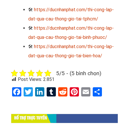
🛠
https://ducnhanphat.com/thi-cong-lap-
dat-qua-cau-thong-gio-tai-tphcm/
🛠
https://ducnhanphat.com/thi-cong-lap-
dat-qua-cau-thong-gio-tai-binh-phuoc/
🛠
https://ducnhanphat.com/thi-cong-lap-
dat-qua-cau-thong-gio-tai-bien-hoa/
5/5 - (5 bình chọn)
Post Views:
2.851
Facebook
Twitter
LinkedIn
Tumblr
Reddit
Pinterest
Email
Share
HỔ TRỢ TRỰC TUYẾN