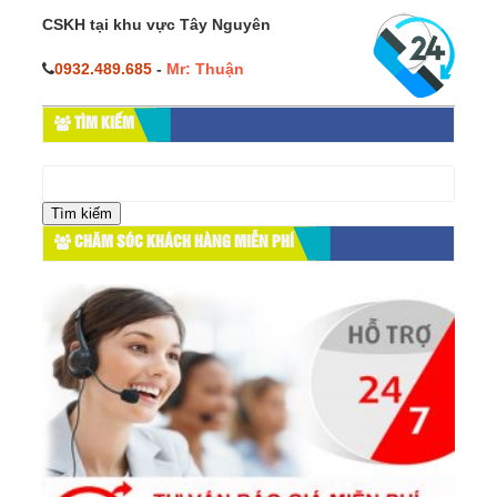
CSKH tại khu vực Tây Nguyên
0932.489.685
-
Mr: Thuận
TÌM KIẾM
Tìm
kiếm
cho:
CHĂM SÓC KHÁCH HÀNG MIỄN PHÍ