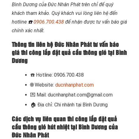
Bình Dương của Đức Nhân Phát trên chỉ để quý
khách tham khảo. Quý khách vui lòng liên hệ đến
hotline
☎️
0906.700.438
để nhận được tư vấn báo giá
chính xác nhất.
Thông tin liên hệ Đức Nhân Phát tư vấn báo
giá thi công lắp đặt quả cầu thông gió tại Bình
Dương
☎️
Hotline: 0906.700.438
🌐 Website:
ducnhanphat.com
💌 Mail: ducnhanphat.com@gmail.com
🏠
Địa chỉ: Chi nhánh tại Bình Dương
Các dịch vụ liên quan thi công lắp đặt quả
cầu thông gió hút nhiệt tại Bình Dương của
Đức Nhân Phát