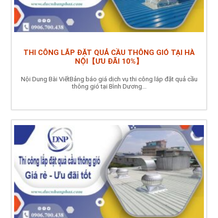
THI CÔNG LẮP ĐẶT QUẢ CẦU THÔNG GIÓ TẠI HÀ
NỘI【ƯU ĐÃI 10%】
Nội Dung Bài ViếtBảng báo giá dịch vụ thi công lắp đặt quả cầu
thông gió tại Bình Dương...