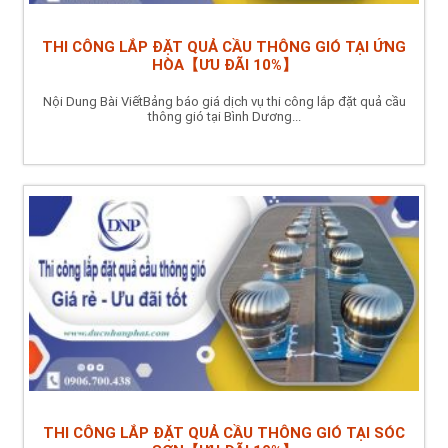
THI CÔNG LẮP ĐẶT QUẢ CẦU THÔNG GIÓ TẠI ỨNG
HÒA【ƯU ĐÃI 10%】
Nội Dung Bài ViếtBảng báo giá dịch vụ thi công lắp đặt quả cầu
thông gió tại Bình Dương...
THI CÔNG LẮP ĐẶT QUẢ CẦU THÔNG GIÓ TẠI SÓC