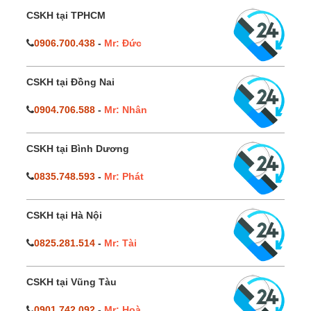
CSKH tại TPHCM
0906.700.438
-
Mr: Đức
CSKH tại Đồng Nai
0904.706.588
-
Mr: Nhân
CSKH tại Bình Dương
0835.748.593
-
Mr: Phát
CSKH tại Hà Nội
0825.281.514
-
Mr: Tài
CSKH tại Vũng Tàu
0901.742.092
-
Mr: Hoà