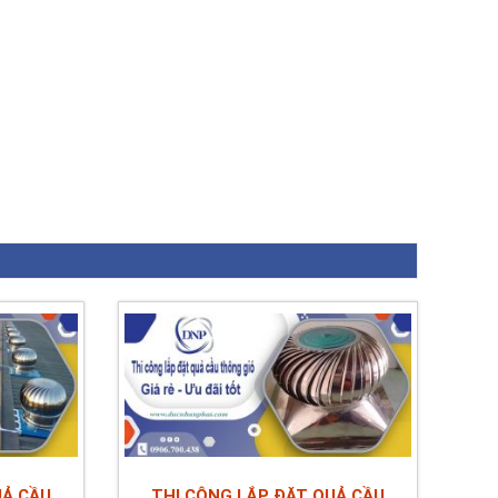
UẢ CẦU
THI CÔNG LẮP ĐẶT QUẢ CẦU