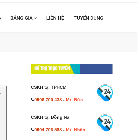
G
BẢNG GIÁ
LIÊN HỆ
TUYỂN DỤNG
HỔ TRỢ TRỰC TUYẾN
CSKH tại TPHCM
0906.700.438
-
Mr: Đức
CSKH tại Đồng Nai
0904.706.588
-
Mr: Nhân