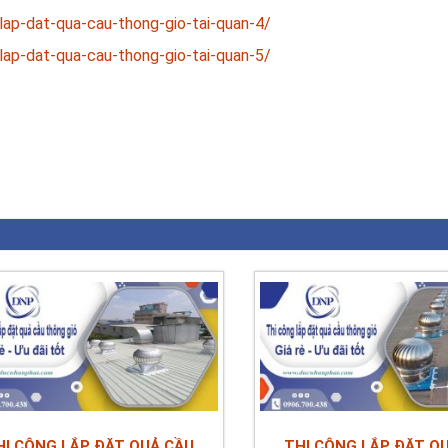
lap-dat-qua-cau-thong-gio-tai-quan-4/
lap-dat-qua-cau-thong-gio-tai-quan-5/
est
il
Share
HI CÔNG LẮP ĐẶT QUẢ CẦU
THI CÔNG LẮP ĐẶT Q