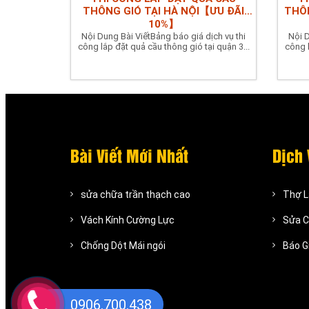
THÔNG GIÓ TẠI HÀ NỘI【ƯU ĐÃI
THÔN
10%】
Nội Dung Bài ViếtBảng báo giá dịch vụ thi
Nội D
công lắp đặt quả cầu thông gió tại quận 3...
công l
Bài Viết Mới Nhất
Dịch 
sửa chữa trần thạch cao
Thợ 
Vách Kính Cường Lực
Sửa C
Chống Dột Mái ngói
Báo G
0906.700.438