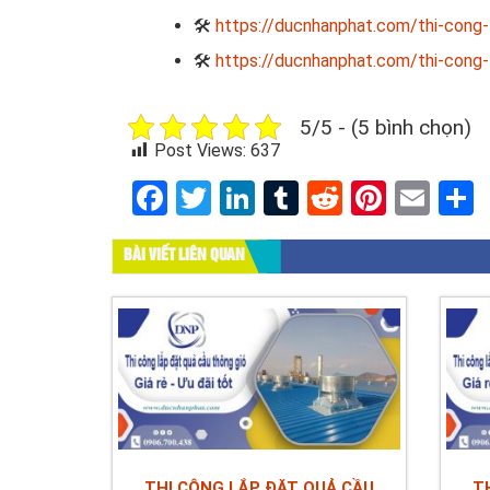
🛠
https://ducnhanphat.com/thi-cong-
🛠
https://ducnhanphat.com/thi-cong-
5/5 - (5 bình chọn)
Post Views:
637
Facebook
Twitter
LinkedIn
Tumblr
Reddit
Pinter
Ema
BÀI VIẾT LIÊN QUAN
THI CÔNG LẮP ĐẶT QUẢ CẦU
T