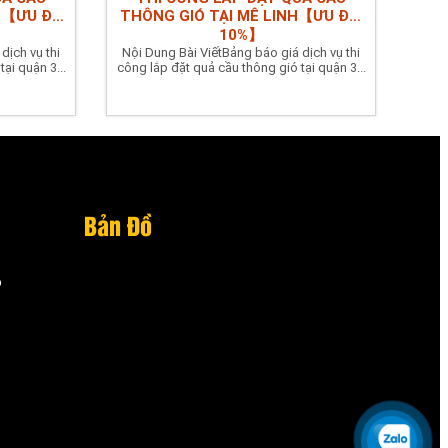
N【ƯU ĐÃI
THÔNG GIÓ TẠI MÊ LINH【ƯU ĐÃI
10%】
dịch vụ thi
Nội Dung Bài ViếtBảng báo giá dịch vụ thi
ại quận 3...
công lắp đặt quả cầu thông gió tại quận 3...
Bản Đồ
o