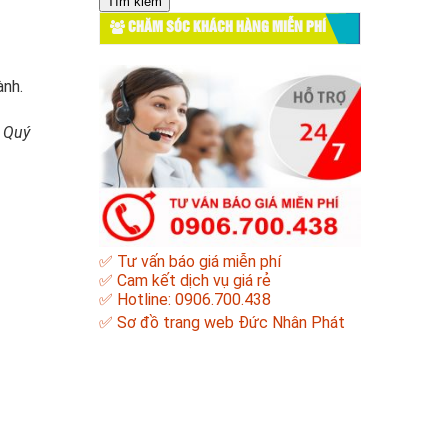
cho:
CHĂM SÓC KHÁCH HÀNG MIỄN PHÍ
ành.
. Quý
✅ Tư vấn báo giá miễn phí
✅ Cam kết dịch vụ giá rẻ
✅ Hotline: 0906.700.438
✅
Sơ đồ trang web Đức Nhân Phát