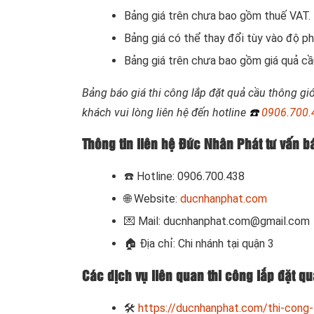
Bảng giá trên chưa bao gồm thuế VAT.
Bảng giá có thể thay đổi tùy vào độ phứ
Bảng giá trên chưa bao gồm giá quả cầu
Bảng báo giá thi công lắp đặt quả cầu thông gi
khách vui lòng liên hệ đến hotline
☎️
0906.700.
Thông tin liên hệ Đức Nhân Phát tư vấn bá
☎️
Hotline: 0906.700.438
🌐 Website:
ducnhanphat.com
💌 Mail: ducnhanphat.com@gmail.com
🏠
Địa chỉ: Chi nhánh tại quận 3
Các dịch vụ liên quan thi công lắp đặt q
🛠
https://ducnhanphat.com/thi-cong-