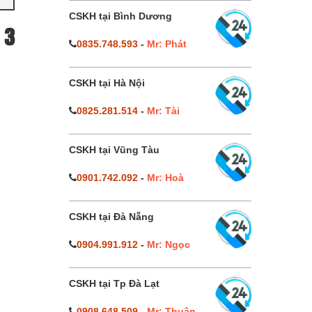
CSKH tại Bình Dương
 3
0835.748.593
-
Mr: Phát
CSKH tại Hà Nội
0825.281.514
-
Mr: Tài
CSKH tại Vũng Tàu
0901.742.092
-
Mr: Hoà
CSKH tại Đà Nẵng
0904.991.912
-
Mr: Ngọc
CSKH tại Tp Đà Lạt
0908.648.509
-
Mr: Thuận