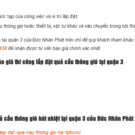
c tạp của công việc và vị trí lắp đặt.
 thông gió hoặc thiết bị, vật tư khác và vận chuyển trong nội th
ó tại quận 3 của Đức Nhân Phát trên chỉ để quý khách tham khảo
438
để nhận được tư vấn báo giá chính xác nhất.
o giá thi công lắp đặt quả cầu thông gió tại quận 3
uả cầu thông gió hút nhiệt tại quận 3 của Đức Nhân Phát
lap-dat-qua-cau-thong-gio-tai-tphcm/