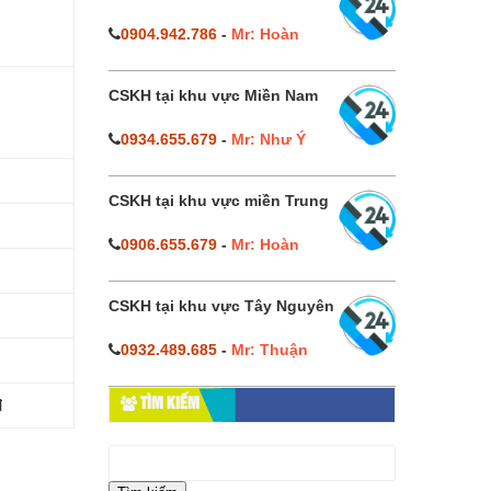
0904.942.786
-
Mr: Hoàn
CSKH tại khu vực Miền Nam
0934.655.679
-
Mr: Như Ý
CSKH tại khu vực miền Trung
0906.655.679
-
Mr: Hoàn
CSKH tại khu vực Tây Nguyên
0932.489.685
-
Mr: Thuận
đ
TÌM KIẾM
Tìm
kiếm