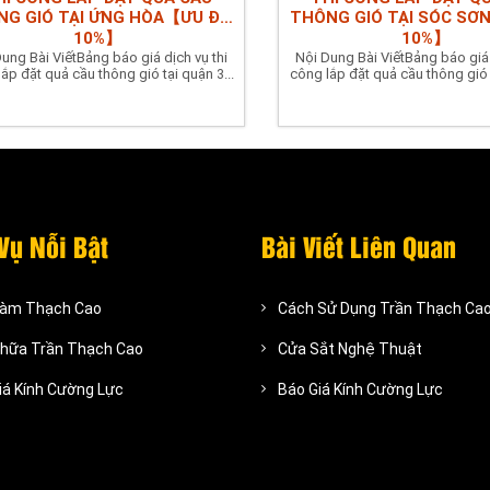
G GIÓ TẠI ỨNG HÒA【ƯU ĐÃI
THÔNG GIÓ TẠI SÓC SƠ
10%】
10%】
ung Bài ViếtBảng báo giá dịch vụ thi
Nội Dung Bài ViếtBảng báo giá 
ắp đặt quả cầu thông gió tại quận 3...
công lắp đặt quả cầu thông gió t
Vụ Nỗi Bật
Bài Viết Liên Quan
Làm Thạch Cao
Cách Sử Dụng Trần Thạch Ca
hữa Trần Thạch Cao
Cửa Sắt Nghệ Thuật
iá Kính Cường Lực
Báo Giá Kính Cường Lực