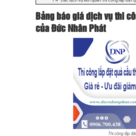
Bảng báo giá dịch vụ thi cô
của Đức Nhân Phát
Thi công lắp đặ