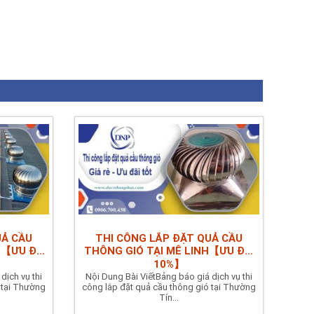
UẢ CẦU
THI CÔNG LẮP ĐẶT QUẢ CẦU
N【ƯU ĐÃI
THÔNG GIÓ TẠI MÊ LINH【ƯU ĐÃI
10%】
dịch vụ thi
Nội Dung Bài ViếtBảng báo giá dịch vụ thi
 tại Thường
công lắp đặt quả cầu thông gió tại Thường
Tín...