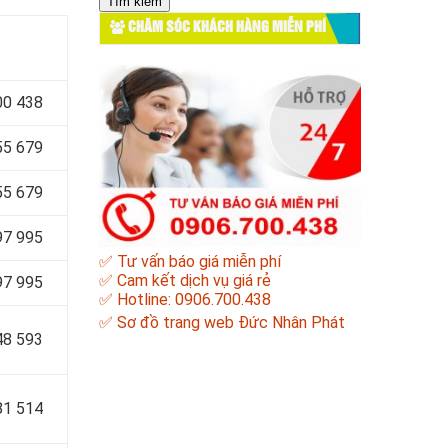
cho:
CHĂM SÓC KHÁCH HÀNG MIỄN PHÍ
00 438
55 679
55 679
97 995
✅ Tư vấn báo giá miễn phí
✅ Cam kết dịch vụ giá rẻ
97 995
✅ Hotline: 0906.700.438
✅
Sơ đồ trang web Đức Nhân Phát
48 593
81 514