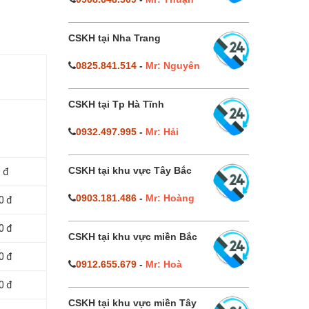
CSKH tại Nha Trang
0825.841.514
-
Mr: Nguyên
CSKH tại Tp Hà Tĩnh
0932.497.995
-
Mr: Hải
CSKH tại khu vực Tây Bắc
 đ
0903.181.486
-
Mr: Hoàng
0 đ
0 đ
CSKH tại khu vực miền Bắc
0 đ
0912.655.679
-
Mr: Hoà
0 đ
CSKH tại khu vực miền Tây