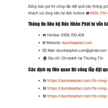
Bảng báo giá thi công lắp đặt quả cầu thông g
khách vui lòng liên hệ đến hotline
☎️
0906.700.
Thông tin liên hệ Đức Nhân Phát tư vấn bá
☎️
Hotline: 0906.700.438
🌐 Website:
ducnhanphat.com
💌 Mail: ducnhanphat.com@gmail.com
🏠
Địa chỉ: Chi nhánh tại Thường Tín
Các dịch vụ liên quan thi công lắp đặt q
🛠
https://ducnhanphat.com/thi-cong-
🛠
https://ducnhanphat.com/thi-cong-
🛠
https://ducnhanphat.com/thi-cong-