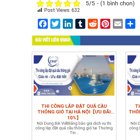
5/5 - (1 bình chọn)
Post Views:
632
Facebook
Twitter
LinkedIn
Tumblr
Reddit
Pinter
Ema
BÀI VIẾT LIÊN QUAN
THI CÔNG LẮP ĐẶT QUẢ CẦU
T
THÔNG GIÓ TẠI HÀ NỘI【ƯU ĐÃI
THÔN
10%】
Nội Dung Bài ViếtBảng báo giá dịch vụ thi
Nội D
công lắp đặt quả cầu thông gió tại Thường
công 
Tín...