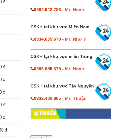
0 đ
0904.942.786
-
Mr: Hoàn
CSKH tại khu vực Miền Nam
0934.655.679
-
Mr: Như Ý
CSKH tại khu vực miền Trung
0 đ
0906.655.679
-
Mr: Hoàn
0 đ
CSKH tại khu vực Tây Nguyên
0 đ
0932.489.685
-
Mr: Thuận
0 đ
TÌM KIẾM
0 đ
Tìm
00 đ
kiếm