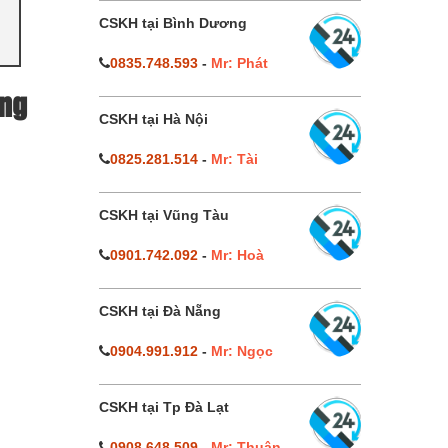
CSKH tại Bình Dương
0835.748.593
-
Mr: Phát
ờng
CSKH tại Hà Nội
0825.281.514
-
Mr: Tài
CSKH tại Vũng Tàu
0901.742.092
-
Mr: Hoà
CSKH tại Đà Nẵng
0904.991.912
-
Mr: Ngọc
CSKH tại Tp Đà Lạt
0908.648.509
-
Mr: Thuận