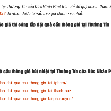
ió tại Thường Tín của Đức Nhân Phát trên chỉ để quý khách tham 
438
để nhận được tư vấn báo giá chính xác nhất.
o giá thi công lắp đặt quả cầu thông gió tại Thường Tín
uả cầu thông gió hút nhiệt tại Thường Tín của Đức Nhân 
lap-dat-qua-cau-thong-gio-tai-tphcm/
lap-dat-qua-cau-thong-gio-tai-thanh-oai/
lap-dat-qua-cau-thong-gio-tai-phu-xuyen/