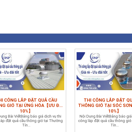
est
il
Share
HI CÔNG LẮP ĐẶT QUẢ CẦU
THI CÔNG LẮP ĐẶT Q
G GIÓ TẠI ỨNG HÒA【ƯU ĐÃI
THÔNG GIÓ TẠI SÓC SƠ
10%】
10%】
ung Bài ViếtBảng báo giá dịch vụ thi
Nội Dung Bài ViếtBảng báo giá 
lắp đặt quả cầu thông gió tại Thường
công lắp đặt quả cầu thông gió
Tín...
Tín...