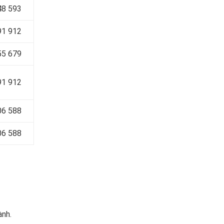
48 593
91 912
55 679
91 912
06 588
06 588
ành.