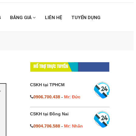
G
BẢNG GIÁ
LIÊN HỆ
TUYỂN DỤNG
HỔ TRỢ TRỰC TUYẾN
CSKH tại TPHCM
0906.700.438
-
Mr: Đức
CSKH tại Đồng Nai
0904.706.588
-
Mr: Nhân