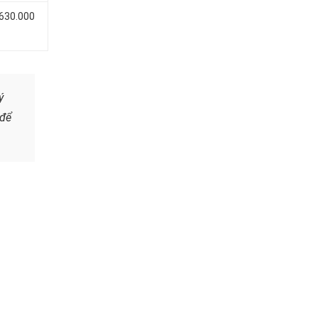
 630.000
ý
để