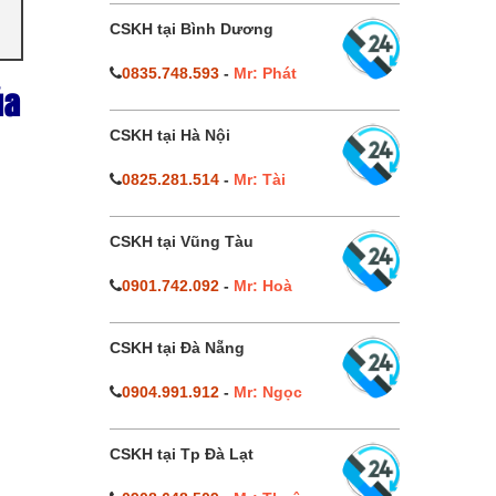
CSKH tại Bình Dương
0835.748.593
-
Mr: Phát
ủa
CSKH tại Hà Nội
0825.281.514
-
Mr: Tài
CSKH tại Vũng Tàu
0901.742.092
-
Mr: Hoà
CSKH tại Đà Nẵng
0904.991.912
-
Mr: Ngọc
CSKH tại Tp Đà Lạt