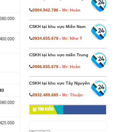
0904.942.786
-
Mr: Hoàn
 380.000
CSKH tại khu vực Miền Nam
0934.655.679
-
Mr: Như Ý
 400.000
CSKH tại khu vực miền Trung
0906.655.679
-
Mr: Hoàn
CSKH tại khu vực Tây Nguyên
40
0932.489.685
-
Mr: Thuận
 380.000
TÌM KIẾM
Tìm
 425.000
kiếm