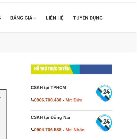
G
BẢNG GIÁ
LIÊN HỆ
TUYỂN DỤNG
HỔ TRỢ TRỰC TUYẾN
CSKH tại TPHCM
0906.700.438
-
Mr: Đức
CSKH tại Đồng Nai
0904.706.588
-
Mr: Nhân