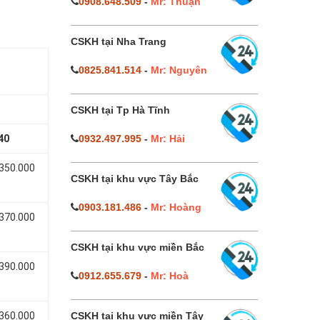
0908.648.509
-
Mr: Thuận
CSKH tại Nha Trang
0825.841.514
-
Mr: Nguyên
CSKH tại Tp Hà Tĩnh
40
0932.497.995
-
Mr: Hải
 350.000
CSKH tại khu vực Tây Bắc
0903.181.486
-
Mr: Hoàng
 370.000
CSKH tại khu vực miền Bắc
 390.000
0912.655.679
-
Mr: Hoà
 360.000
CSKH tại khu vực miền Tây