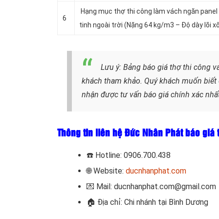
Hạng mục thợ thi công làm vách ngăn panel
6
tinh ngoài trời (Nặng 64 kg/m3 – Độ dày lõi
Lưu ý: Bảng báo giá thợ thi công 
khách tham khảo. Quý khách muốn biết đ
nhận được tư vấn báo giá chính xác nhất
Thông tin liên hệ Đức Nhân Phát báo giá 
☎️
Hotline: 0906.700.438
🌐 Website:
ducnhanphat.com
💌 Mail: ducnhanphat.com@gmail.com
🏠
Địa chỉ: Chi nhánh tại Bình Dương