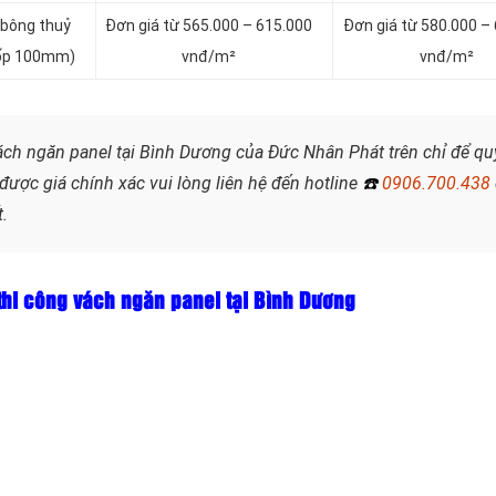
 bông thuỷ
Đơn giá từ 565.000 – 615.000
Đơn giá từ 580.000 –
 xốp 100mm)
vnđ/m²
vnđ/m²
vách ngăn panel tại Bình Dương của Đức Nhân Phát trên chỉ để qu
ược giá chính xác vui lòng liên hệ đến hotline
☎️
0906.700.438
.
thi công vách ngăn panel tại Bình Dương