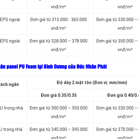
vnđ/m²
vnđ/m²
 EPS ngoài
Đơn giá từ 315.000- 365.000
Đơn giá từ 330.000 –
vnđ/m²
vnđ/m²
 EPS ngoài
Đơn giá từ 328.000 – 378.000
Đơn giá từ 350.000 –
vnđ/m²
vnđ/m²
găn panel PU Foam tại Bình Dương của Đức Nhân Phát
Độ dày 2 mặt tôn (Đơn vị: mm/mm)
vách ngăn
Đơn giá 0.35/0.35
Đơn giá 0.40/0.
U trong nhà
Đơn giá từ 300.000 – 350.000
Đơn giá từ 330.000 –
vnđ/m²
vnđ/m²
U trong nhà
Đơn giá từ 345.000 – 395.000
Đơn giá từ 370.000 –
vnđ/m²
vnđ/m²