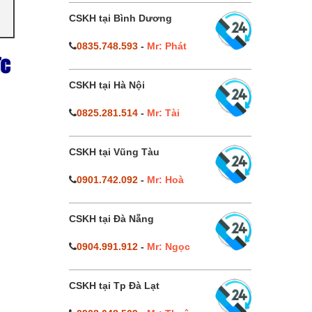
CSKH tại Bình Dương
0835.748.593
-
Mr: Phát
ức
CSKH tại Hà Nội
0825.281.514
-
Mr: Tài
CSKH tại Vũng Tàu
0901.742.092
-
Mr: Hoà
CSKH tại Đà Nẵng
0904.991.912
-
Mr: Ngọc
CSKH tại Tp Đà Lạt