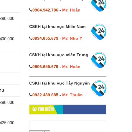
0904.942.786
-
Mr: Hoàn
 380.000
CSKH tại khu vực Miền Nam
0934.655.679
-
Mr: Như Ý
 400.000
CSKH tại khu vực miền Trung
0906.655.679
-
Mr: Hoàn
CSKH tại khu vực Tây Nguyên
40
0932.489.685
-
Mr: Thuận
 380.000
TÌM KIẾM
Tìm
 425.000
kiếm