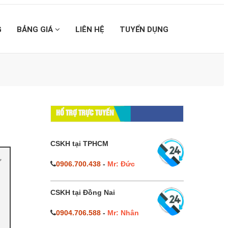
G
BẢNG GIÁ
LIÊN HỆ
TUYỂN DỤNG
HỔ TRỢ TRỰC TUYẾN
CSKH tại TPHCM
0906.700.438
-
Mr: Đức
CSKH tại Đồng Nai
0904.706.588
-
Mr: Nhân