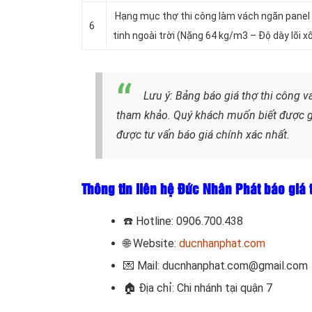
Hạng mục thợ thi công làm vách ngăn panel
6
tinh ngoài trời (Nặng 64 kg/m3 – Độ dày lõi
Lưu ý: Bảng báo giá thợ thi công 
tham khảo. Quý khách muốn biết được giá
được tư vấn báo giá chính xác nhất.
Thông tin liên hệ Đức Nhân Phát báo giá 
☎️
Hotline: 0906.700.438
🌐 Website:
ducnhanphat.com
💌 Mail: ducnhanphat.com@gmail.com
🏠
Địa chỉ: Chi nhánh tại quận 7