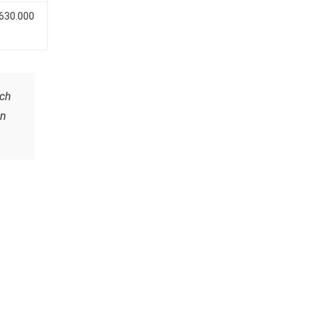
 630.000
ách
ận