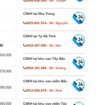
0908.648.509
-
Mr: Thuận
CSKH tại Nha Trang
0825.841.514
-
Mr: Nguyên
CSKH tại Tp Hà Tĩnh
40
0932.497.995
-
Mr: Hải
 350.000
CSKH tại khu vực Tây Bắc
0903.181.486
-
Mr: Hoàng
 370.000
CSKH tại khu vực miền Bắc
 390.000
0912.655.679
-
Mr: Hoà
 360.000
CSKH tại khu vực miền Tây