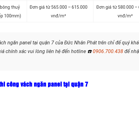
 bông thuỷ
Đơn giá từ 565.000 – 615.000
Đơn giá từ 580.000 –
 xốp 100mm)
vnđ/m²
vnđ/m²
vách ngăn panel tại quận 7 của Đức Nhân Phát trên chỉ để quý kh
 chính xác vui lòng liên hệ đến hotline
☎️
0906.700.438
để nh
thi công vách ngăn panel tại quận 7