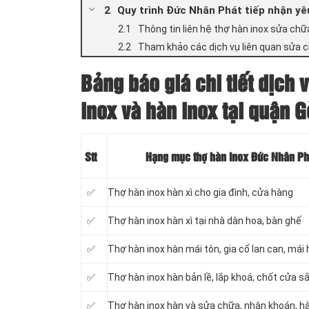
Quy trình Đức Nhân Phát tiếp nhận yêu
Thông tin liên hệ thợ hàn inox sửa ch
Tham khảo các dịch vụ liên quan sửa c
Bảng báo giá chi tiết dịch 
inox và hàn inox tại quận 
Stt
Hạng mục thợ hàn inox Đức Nhân Phá
✅
Thợ hàn inox hàn xì cho gia đình, cửa hàng
✅
Thợ hàn inox hàn xì tại nhà dàn hoa, bàn ghế
✅
Thợ hàn inox hàn mái tôn, gia cố lan can, mái 
✅
Thợ hàn inox hàn bản lề, lắp khoá, chốt cửa sắ
✅
Thợ hàn inox hàn và sửa chữa, nhận khoán, hà