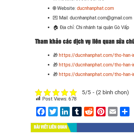
🌐 Website:
ducnhanphat.com
💌 Mail: ducnhanphat.com@gmail.com
🏠
Địa chỉ: Chi nhánh tại quận Gò Vấp
Tham khảo các dịch vụ liên quan sửa chữ
🎁
https://ducnhanphat.com/tho-han-i
🎁
https://ducnhanphat.com/tho-han-i
🎁
https://ducnhanphat.com/tho-han-i
5/5 - (2 bình chọn)
Post Views:
678
Facebook
Twitter
LinkedIn
Tumblr
Reddit
Pinter
Ema
BÀI VIẾT LIÊN QUAN