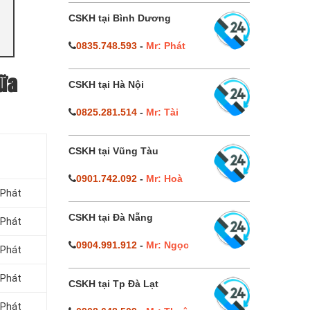
CSKH tại Bình Dương
0835.748.593
-
Mr: Phát
ữa
CSKH tại Hà Nội
0825.281.514
-
Mr: Tài
CSKH tại Vũng Tàu
0901.742.092
-
Mr: Hoà
 Phát
CSKH tại Đà Nẵng
 Phát
0904.991.912
-
Mr: Ngọc
 Phát
 Phát
CSKH tại Tp Đà Lạt
 Phát