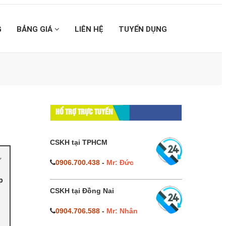
G
BẢNG GIÁ
LIÊN HỆ
TUYỂN DỤNG
HỔ TRỢ TRỰC TUYẾN
CSKH tại TPHCM
0906.700.438
-
Mr: Đức
p
CSKH tại Đồng Nai
0904.706.588
-
Mr: Nhân