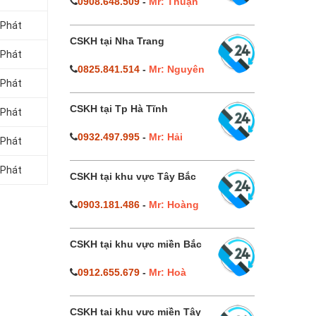
0908.648.509
-
Mr: Thuận
 Phát
CSKH tại Nha Trang
 Phát
0825.841.514
-
Mr: Nguyên
 Phát
CSKH tại Tp Hà Tĩnh
 Phát
0932.497.995
-
Mr: Hải
 Phát
 Phát
CSKH tại khu vực Tây Bắc
0903.181.486
-
Mr: Hoàng
CSKH tại khu vực miền Bắc
0912.655.679
-
Mr: Hoà
CSKH tại khu vực miền Tây