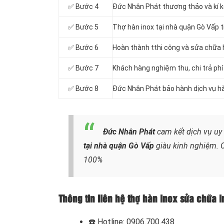
✅ Bước 4
Đức Nhân Phát thương thảo và kí k
✅ Bước 5
Thợ hàn inox tại nhà quận Gò Vấp t
✅ Bước 6
Hoàn thành tthi công và sửa chữa 
✅ Bước 7
Khách hàng nghiệm thu, chi trả phí
✅ Bước 8
Đức Nhân Phát bảo hành dịch vụ hà
Đức Nhân Phát
cam kết dịch vụ uy
tại nhà quận Gò Vấp
giàu kinh nghiệm. Ca
100%
Thông tin liên hệ thợ hàn inox sửa chữa
☎️
Hotline: 0906.700.438