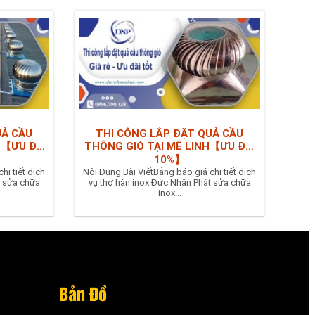
UẢ CẦU
THI CÔNG LẮP ĐẶT QUẢ CẦU
N【ƯU ĐÃI
THÔNG GIÓ TẠI MÊ LINH【ƯU ĐÃI
10%】
hi tiết dịch
Nội Dung Bài ViếtBảng báo giá chi tiết dịch
t sửa chữa
vụ thợ hàn inox Đức Nhân Phát sửa chữa
inox...
Bản Đồ