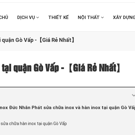
CHỦ
DỊCH VỤ
THIẾT KẾ
NỘI THẤT
XÂY DỰN
ại quận Gò Vấp -【Giá Rẻ Nhất】
x tại quận Gò Vấp -【Giá Rẻ Nhất】
 inox Đức Nhân Phát sửa chữa inox và hàn inox tại quận Gò Vấ
sửa chữa hàn inox tại quận Gò Vấp