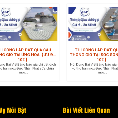
HI CÔNG LẮP ĐẶT QUẢ CẦU
THI CÔNG LẮP ĐẶT Q
G GIÓ TẠI ỨNG HÒA【ƯU ĐÃI
THÔNG GIÓ TẠI SÓC SƠ
10%】
10%】
ung Bài ViếtBảng báo giá chi tiết dịch
Nội Dung Bài ViếtBảng báo giá c
hợ hàn inox Đức Nhân Phát sửa chữa
vụ thợ hàn inox Đức Nhân Phá
inox...
inox...
Vụ Nỗi Bật
Bài Viết Liên Quan