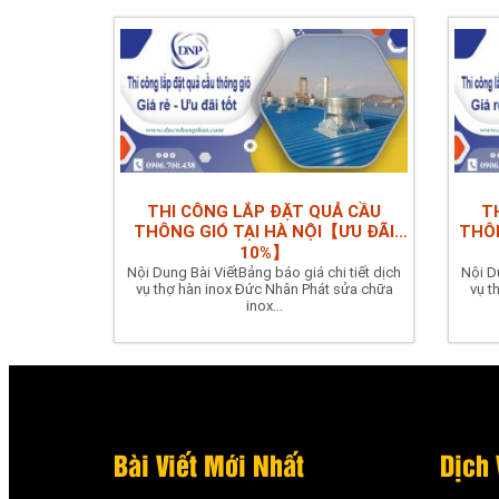
THI CÔNG LẮP ĐẶT QUẢ CẦU
T
THÔNG GIÓ TẠI HÀ NỘI【ƯU ĐÃI
THÔN
10%】
Nội Dung Bài ViếtBảng báo giá chi tiết dịch
Nội D
vụ thợ hàn inox Đức Nhân Phát sửa chữa
vụ t
inox...
Bài Viết Mới Nhất
Dịch 