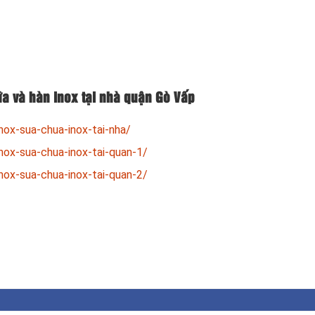
a và hàn inox tại nhà quận Gò Vấp
nox-sua-chua-inox-tai-nha/
nox-sua-chua-inox-tai-quan-1/
nox-sua-chua-inox-tai-quan-2/
est
il
Share