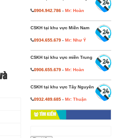
0904.942.786
-
Mr: Hoàn
CSKH tại khu vực Miền Nam
0934.655.679
-
Mr: Như Ý
CSKH tại khu vực miền Trung
0906.655.679
-
Mr: Hoàn
và
CSKH tại khu vực Tây Nguyên
0932.489.685
-
Mr: Thuận
TÌM KIẾM
Tìm
kiếm