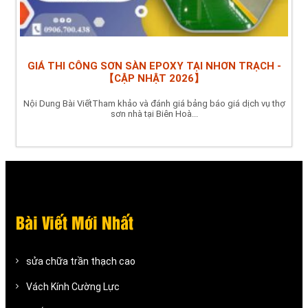
GIÁ THI CÔNG SƠN SÀN EPOXY TẠI NHƠN TRẠCH -
【CẬP NHẬT 2026】
Nội Dung Bài ViếtTham khảo và đánh giá bảng báo giá dịch vụ thợ
sơn nhà tại Biên Hoà...
Bài Viết Mới Nhất
sửa chữa trần thạch cao
Vách Kính Cường Lực