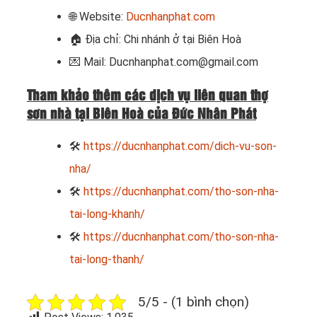
🌐 Website:
Ducnhanphat.com
🏠
Địa chỉ: Chi nhánh ở tại Biên Hoà
💌 Mail: Ducnhanphat.com@gmail.com
Tham khảo thêm các dịch vụ liên quan thợ
sơn nhà tại Biên Hoà của Đức Nhân Phát
🛠
https://ducnhanphat.com/dich-vu-son-
nha/
🛠
https://ducnhanphat.com/tho-son-nha-
tai-long-khanh/
🛠
https://ducnhanphat.com/tho-son-nha-
tai-long-thanh/
5/5 - (1 bình chọn)