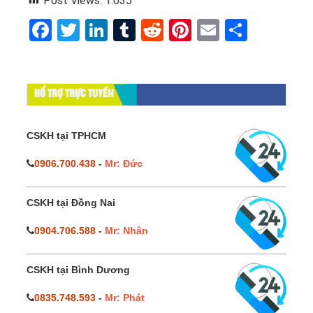
Post Views:
1.035
Facebook
Twitter
LinkedIn
Tumblr
Reddit
Pinterest
Email
Share
HỔ TRỢ TRỰC TUYẾN
CSKH tại TPHCM
0906.700.438
-
Mr: Đức
CSKH tại Đồng Nai
0904.706.588
-
Mr: Nhân
CSKH tại Bình Dương
0835.748.593
-
Mr: Phát