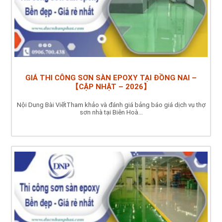
GIÁ THI CÔNG SƠN SÀN EPOXY TẠI ĐỒNG NAI –
【CẬP NHẬT – 2026】
Nội Dung Bài ViếtTham khảo và đánh giá bảng báo giá dịch vụ thợ
sơn nhà tại Biên Hoà...