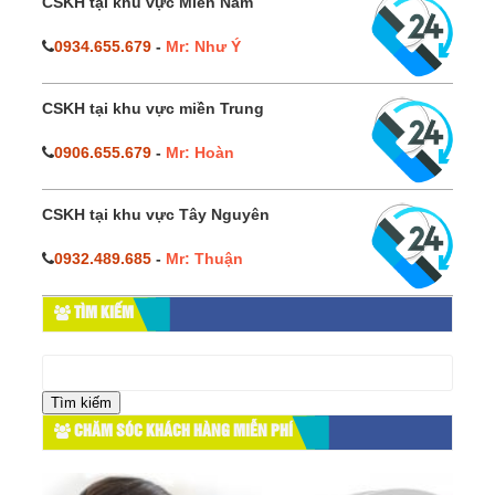
CSKH tại khu vực Miền Nam
0934.655.679
-
Mr: Như Ý
CSKH tại khu vực miền Trung
0906.655.679
-
Mr: Hoàn
CSKH tại khu vực Tây Nguyên
0932.489.685
-
Mr: Thuận
TÌM KIẾM
Tìm
kiếm
cho:
CHĂM SÓC KHÁCH HÀNG MIỄN PHÍ