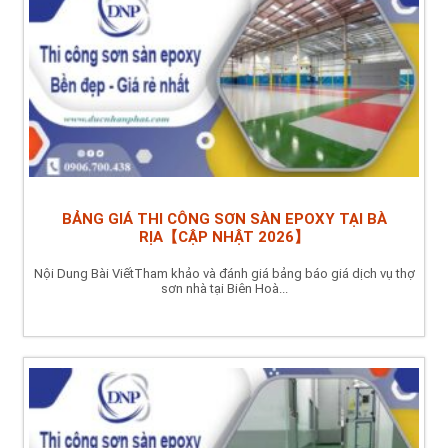
BẢNG GIÁ THI CÔNG SƠN SÀN EPOXY TẠI BÀ
RỊA【CẬP NHẬT 2026】
Nội Dung Bài ViếtTham khảo và đánh giá bảng báo giá dịch vụ thợ
sơn nhà tại Biên Hoà...