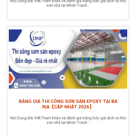
Nội Dung Bài ViếtTham khảo và đánh giá bảng báo giá dịch vụ thợ
sơn nhà tại Nhơn Trạch...
BẢNG GIÁ THI CÔNG SƠN SÀN EPOXY TẠI BÀ
RỊA【CẬP NHẬT 2026】
Nội Dung Bài ViếtTham khảo và đánh giá bảng báo giá dịch vụ thợ
sơn nhà tại Nhơn Trạch...