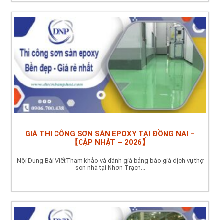
GIÁ THI CÔNG SƠN SÀN EPOXY TẠI ĐỒNG NAI –
【CẬP NHẬT – 2026】
Nội Dung Bài ViếtTham khảo và đánh giá bảng báo giá dịch vụ thợ
sơn nhà tại Nhơn Trạch...