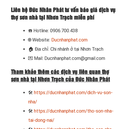
Liên hệ Đức Nhân Phát tư vấn báo giá dịch vụ
thợ sơn nhà tại Nhơn Trạch miễn phí
☎️
Hotline: 0906.700.438
🌐 Website:
Ducnhanphat.com
🏠
Địa chỉ: Chi nhánh ở tại Nhơn Trạch
💌 Mail: Ducnhanphat.com@gmail.com
Tham khảo thêm các dịch vụ liên quan thợ
sơn nhà tại Nhơn Trạch của Đức Nhân Phát
🛠
https://ducnhanphat.com/dich-vu-son-
nha/
🛠
https://ducnhanphat.com/tho-son-nha-
tai-dong-nai/