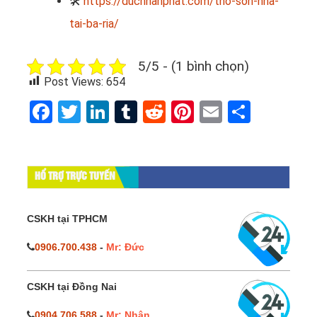
🛠
https://ducnhanphat.com/tho-son-nha-
tai-ba-ria/
5/5 - (1 bình chọn)
Post Views:
654
Facebook
Twitter
LinkedIn
Tumblr
Reddit
Pinterest
Email
Share
HỔ TRỢ TRỰC TUYẾN
CSKH tại TPHCM
0906.700.438
-
Mr: Đức
CSKH tại Đồng Nai
0904.706.588
-
Mr: Nhân