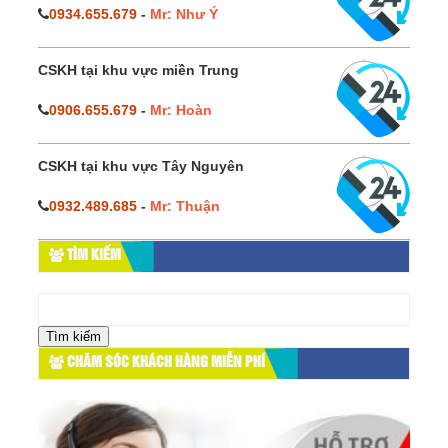
0934.655.679
-
Mr: Như Ý
CSKH tại khu vực miền Trung
0906.655.679
-
Mr: Hoàn
CSKH tại khu vực Tây Nguyên
0932.489.685
-
Mr: Thuận
TÌM KIẾM
Tìm
kiếm
cho:
CHĂM SÓC KHÁCH HÀNG MIỄN PHÍ