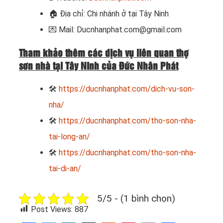
🏠
Địa chỉ: Chi nhánh ở tại Tây Ninh
💌 Mail: Ducnhanphat.com@gmail.com
Tham khảo thêm các dịch vụ liên quan thợ
sơn nhà tại Tây Ninh của Đức Nhân Phát
🛠
https://ducnhanphat.com/dich-vu-son-
nha/
🛠
https://ducnhanphat.com/tho-son-nha-
tai-long-an/
🛠
https://ducnhanphat.com/tho-son-nha-
tai-di-an/
5/5 - (1 bình chọn)
Post Views:
887