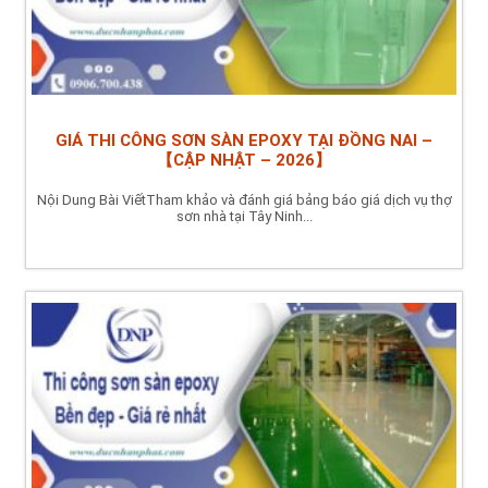
GIÁ THI CÔNG SƠN SÀN EPOXY TẠI ĐỒNG NAI –
【CẬP NHẬT – 2026】
Nội Dung Bài ViếtTham khảo và đánh giá bảng báo giá dịch vụ thợ
sơn nhà tại Tây Ninh...