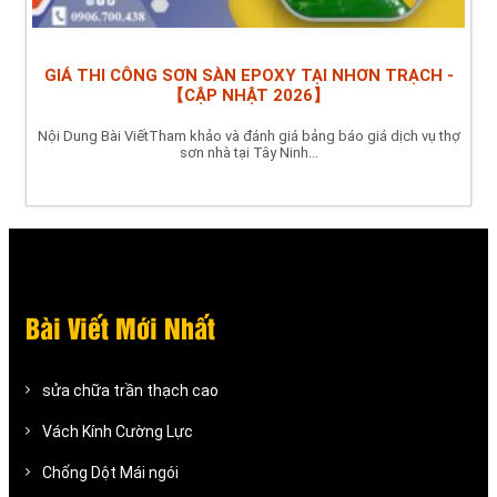
GIÁ THI CÔNG SƠN SÀN EPOXY TẠI NHƠN TRẠCH -
【CẬP NHẬT 2026】
Nội Dung Bài ViếtTham khảo và đánh giá bảng báo giá dịch vụ thợ
sơn nhà tại Tây Ninh...
Bài Viết Mới Nhất
sửa chữa trần thạch cao
Vách Kính Cường Lực
Chống Dột Mái ngói