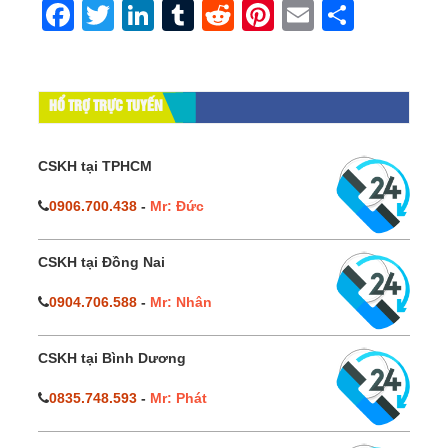
Facebook
Twitter
LinkedIn
Tumblr
Reddit
Pinterest
Email
Share
HỔ TRỢ TRỰC TUYẾN
CSKH tại TPHCM
0906.700.438
-
Mr: Đức
CSKH tại Đồng Nai
0904.706.588
-
Mr: Nhân
CSKH tại Bình Dương
0835.748.593
-
Mr: Phát