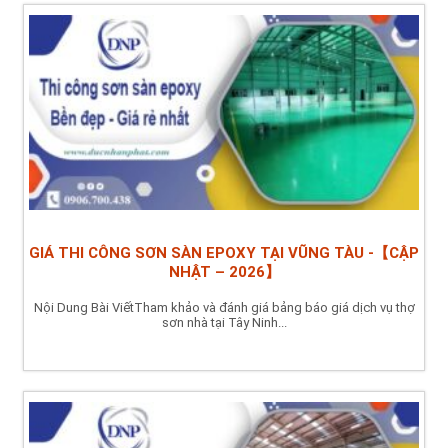
GIÁ THI CÔNG SƠN SÀN EPOXY TẠI VŨNG TÀU -【CẬP
NHẬT – 2026】
Nội Dung Bài ViếtTham khảo và đánh giá bảng báo giá dịch vụ thợ
sơn nhà tại Tây Ninh...