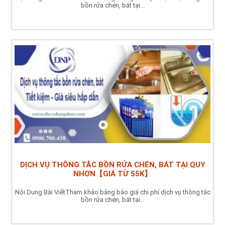
bồn rửa chén, bát tại...
DỊCH VỤ THÔNG TẮC BỒN RỬA CHÉN, BÁT TẠI QUY
NHƠN【GIÁ TỪ 55K】
Nội Dung Bài ViếtTham khảo bảng báo giá chi phí dịch vụ thông tắc
bồn rửa chén, bát tại...