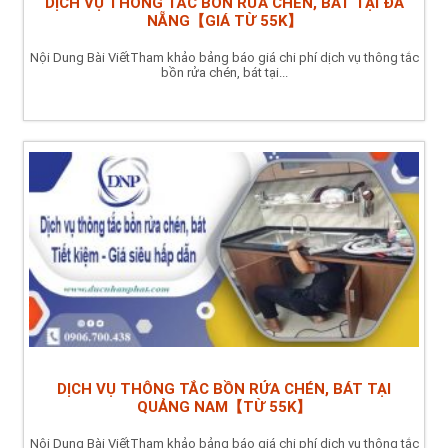
DỊCH VỤ THÔNG TẮC BỒN RỬA CHÉN, BÁT TẠI ĐÀ
NẴNG【GIÁ TỪ 55K】
Nội Dung Bài ViếtTham khảo bảng báo giá chi phí dịch vụ thông tắc
bồn rửa chén, bát tại...
DỊCH VỤ THÔNG TẮC BỒN RỬA CHÉN, BÁT TẠI
QUẢNG NAM【TỪ 55K】
Nội Dung Bài ViếtTham khảo bảng báo giá chi phí dịch vụ thông tắc