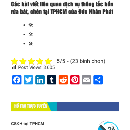
Các bài viết liên quan dịch vụ thông tắc bồn
rửa bát, chén tại TPHCM của Đức Nhân Phát
🛠
🛠
🛠
5/5 - (23 bình chọn)
Post Views:
3.605
Facebook
Twitter
LinkedIn
Tumblr
Reddit
Pinterest
Email
Share
HỔ TRỢ TRỰC TUYẾN
CSKH tại TPHCM