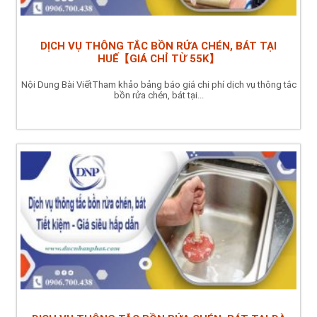
DỊCH VỤ THÔNG TẮC BỒN RỬA CHÉN, BÁT TẠI
HUẾ【GIÁ CHỈ TỪ 55K】
Nội Dung Bài ViếtTham khảo bảng báo giá chi phí dịch vụ thông tắc
bồn rửa chén, bát tại...