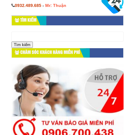
0932.489.685
-
Mr: Thuận
TÌM KIẾM
Tìm
kiếm
cho:
CHĂM SÓC KHÁCH HÀNG MIỄN PHÍ