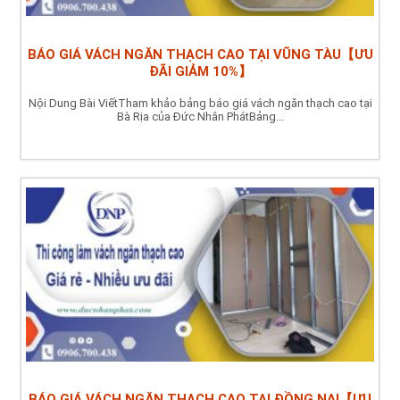
BÁO GIÁ VÁCH NGĂN THẠCH CAO TẠI VŨNG TÀU【ƯU
ĐÃI GIẢM 10%】
Nội Dung Bài ViếtTham khảo bảng báo giá vách ngăn thạch cao tại
Bà Rịa của Đức Nhân PhátBảng...
BÁO GIÁ VÁCH NGĂN THẠCH CAO TẠI ĐỒNG NAI【ƯU