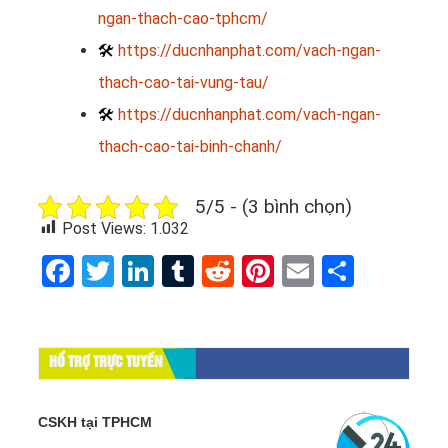
ngan-thach-cao-tphcm/
🛠
https://ducnhanphat.com/vach-ngan-
thach-cao-tai-vung-tau/
🛠
https://ducnhanphat.com/vach-ngan-
thach-cao-tai-binh-chanh/
5/5 - (3 bình chọn)
Post Views:
1.032
Facebook
Twitter
LinkedIn
Tumblr
Reddit
Pinterest
Email
Share
HỔ TRỢ TRỰC TUYẾN
CSKH tại TPHCM