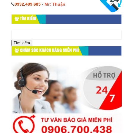
0932.489.685
-
Mr: Thuận
TÌM KIẾM
Tìm
kiếm
cho:
CHĂM SÓC KHÁCH HÀNG MIỄN PHÍ