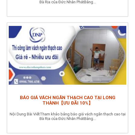
Bà Rịa của Đức Nhân PhátBảng...
BÁO GIÁ VÁCH NGĂN THẠCH CAO TẠI LONG
THÀNH【ƯU ĐÃI 10%】
Nội Dung Bài ViếtTham khảo bảng báo giá vách ngăn thạch cao tại
Bà Rịa của Đức Nhân PhátBảng...