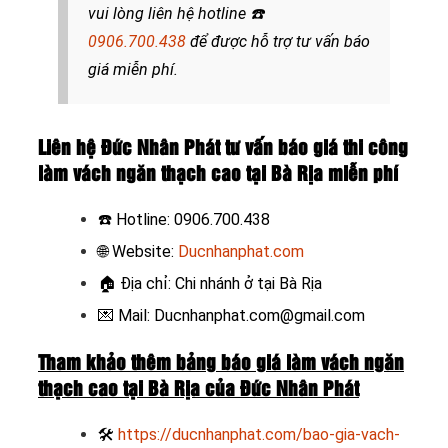
vui lòng liên hệ hotline
☎️
0906.700.438
để đ
ược hỗ trợ tư vấn báo
giá miễn phí.
Liên hệ Đức Nhân Phát tư vấn báo giá thi công
làm vách ngăn thạch cao tại Bà Rịa miễn phí
☎️
Hotline: 0906.700.438
🌐 Website:
Ducnhanphat.com
🏠
Địa chỉ: Chi nhánh ở tại Bà Rịa
💌 Mail: Ducnhanphat.com@gmail.com
Tham khảo thêm bảng báo giá làm vách ngăn
thạch cao tại Bà Rịa của Đức Nhân Phát
🛠
https://ducnhanphat.com/bao-gia-vach-