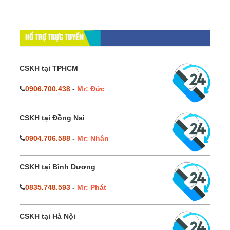
HỔ TRỢ TRỰC TUYẾN
CSKH tại TPHCM
0906.700.438
-
Mr: Đức
CSKH tại Đồng Nai
0904.706.588
-
Mr: Nhân
CSKH tại Bình Dương
0835.748.593
-
Mr: Phát
CSKH tại Hà Nội