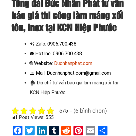
Tổng đài Đức Nhân Phát tư vấn
báo giá thi công làm máng xối
tôn, Inox tại KCN Hiệp Phước
📲 Zalo
:
0906.700.438
☎️ Hotline: 0906.700.438
🌐 Website:
Ducnhanphat.com
💌 Mail: Ducnhanphat.com@gmail.com
🏠
Địa chỉ tư vấn báo giá làm máng xối tại
KCN Hiệp Phước
5/5 - (6 bình chọn)
Post Views:
555
Facebook
Twitter
LinkedIn
Tumblr
Reddit
Pinterest
Email
Share