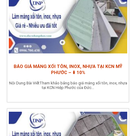
BÁO GIÁ MÁNG XỐI TÔN, INOX, NHỰA TẠI KCN MỸ
PHƯỚC – ⬇️ 10%
Nội Dung Bài ViếtTham khảo bảng báo giá máng xối tôn, inox, nhựa
tại KCN Hiệp Phước của Đức...