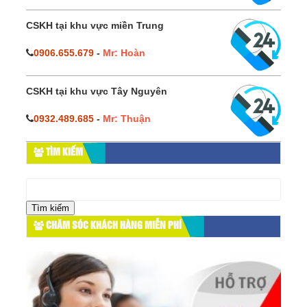
CSKH tại khu vực miền Trung
0906.655.679
-
Mr: Hoàn
CSKH tại khu vực Tây Nguyên
0932.489.685
-
Mr: Thuận
TÌM KIẾM
Tìm
kiếm
cho:
CHĂM SÓC KHÁCH HÀNG MIỄN PHÍ