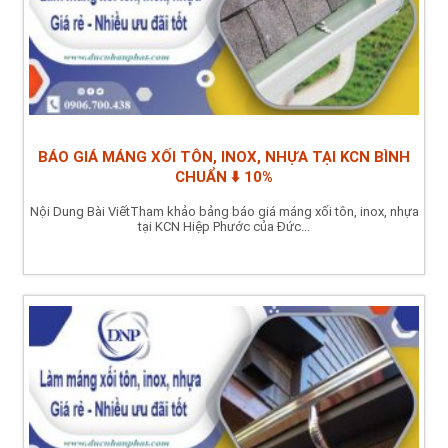
BÁO GIÁ MÁNG XỐI TÔN, INOX, NHỰA TẠI KCN BÌNH
CHUẨN ⬇️ 10%
Nội Dung Bài ViếtTham khảo bảng báo giá máng xối tôn, inox, nhựa
tại KCN Hiệp Phước của Đức...