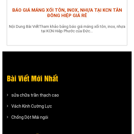
BÁO GIÁ MÁNG XỐI TÔN, INOX, NHỰA TẠI KCN TÂN
ĐÔNG HIỆP GIÁ RẺ
Nội Dung Bài ViếtTham khảo bảng báo giá máng xối tôn, inox, nhựa
tại KCN Hiệp Phước của Đức...
Bài Viết Mới Nhất
sửa chữa trần thạch cao
Vách Kính Cường Lực
Chống Dột Mái ngói