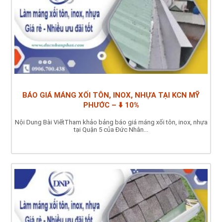
BÁO GIÁ MÁNG XỐI TÔN, INOX, NHỰA TẠI KCN MỸ
PHƯỚC – ⬇️ 10%
Nội Dung Bài ViếtTham khảo bảng báo giá máng xối tôn, inox, nhựa
tại Quận 5 của Đức Nhân...