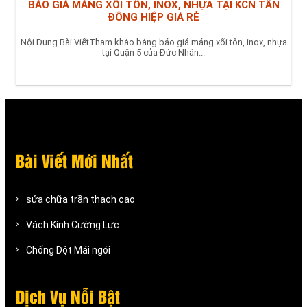
BÁO GIÁ MÁNG XỐI TÔN, INOX, NHỰA TẠI KCN TÂN
ĐÔNG HIỆP GIÁ RẺ
Nội Dung Bài ViếtTham khảo bảng báo giá máng xối tôn, inox, nhựa
tại Quận 5 của Đức Nhân...
Bài Viết Mới Nhất
sửa chữa trần thạch cao
Vách Kính Cường Lực
Chống Dột Mái ngói
Dịch Vụ Nỗi Bật