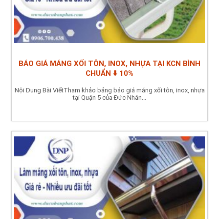
BÁO GIÁ MÁNG XỐI TÔN, INOX, NHỰA TẠI KCN BÌNH
CHUẨN ⬇️ 10%
Nội Dung Bài ViếtTham khảo bảng báo giá máng xối tôn, inox, nhựa
tại Quận 5 của Đức Nhân...