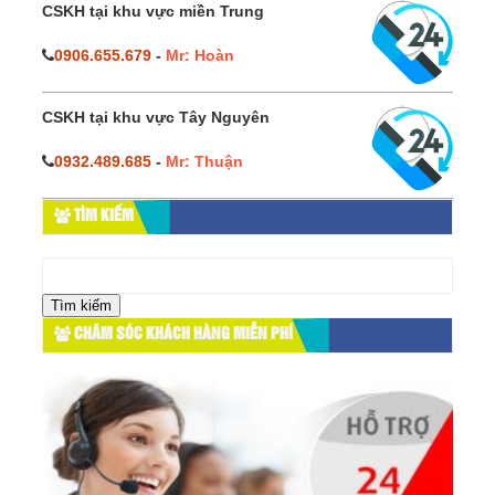
CSKH tại khu vực miền Trung
0906.655.679
-
Mr: Hoàn
CSKH tại khu vực Tây Nguyên
0932.489.685
-
Mr: Thuận
TÌM KIẾM
Tìm
kiếm
cho:
CHĂM SÓC KHÁCH HÀNG MIỄN PHÍ