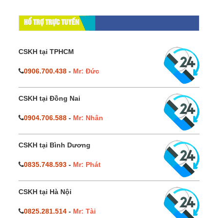
HỔ TRỢ TRỰC TUYẾN
CSKH tại TPHCM
0906.700.438
-
Mr: Đức
CSKH tại Đồng Nai
0904.706.588
-
Mr: Nhân
CSKH tại Bình Dương
0835.748.593
-
Mr: Phát
CSKH tại Hà Nội
0825.281.514
-
Mr: Tài