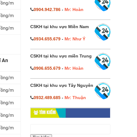
 đồng/m
0904.942.786
-
Mr: Hoàn
 đồng/m
CSKH tại khu vực Miền Nam
 đồng/m
0934.655.679
-
Mr: Như Ý
CSKH tại khu vực miền Trung
ĩ An
0906.655.679
-
Mr: Hoàn
 đồng/m
CSKH tại khu vực Tây Nguyên
 đồng/m
0932.489.685
-
Mr: Thuận
 đồng/m
TÌM KIẾM
 đồng/m
Tìm
 đồng/m
kiếm