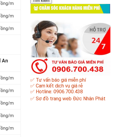
cho:
 đồng/m
CHĂM SÓC KHÁCH HÀNG MIỄN PHÍ
 đồng/m
 đồng/m
ĩ An
 đồng/m
✅ Tư vấn báo giá miễn phí
✅ Cam kết dịch vụ giá rẻ
 đồng/m
✅ Hotline: 0906.700.438
✅
Sơ đồ trang web Đức Nhân Phát
 đồng/m
 đồng/m
 đồng/m