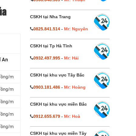
ủa
CSKH tại Nha Trang
0825.841.514
-
Mr: Nguyên
CSKH tại Tp Hà Tĩnh
0932.497.995
-
Mr: Hải
ĩ An
CSKH tại khu vực Tây Bắc
 đồng/m
0903.181.486
-
Mr: Hoàng
 đồng/m
 đồng/m
CSKH tại khu vực miền Bắc
 đồng/m
0912.655.679
-
Mr: Hoà
 đồng/m
CSKH tại khu vực miền Tây