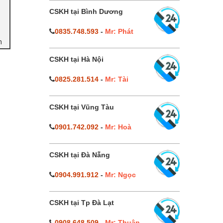
CSKH tại Bình Dương
0835.748.593
-
Mr: Phát
n
CSKH tại Hà Nội
0825.281.514
-
Mr: Tài
CSKH tại Vũng Tàu
0901.742.092
-
Mr: Hoà
CSKH tại Đà Nẵng
0904.991.912
-
Mr: Ngọc
CSKH tại Tp Đà Lạt
0908.648.509
-
Mr: Thuận