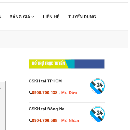
G
BẢNG GIÁ
LIÊN HỆ
TUYỂN DỤNG
%
HỔ TRỢ TRỰC TUYẾN
CSKH tại TPHCM
0906.700.438
-
Mr: Đức
CSKH tại Đồng Nai
0904.706.588
-
Mr: Nhân