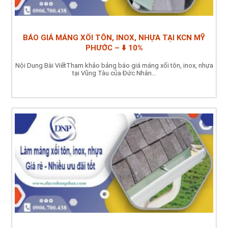
BÁO GIÁ MÁNG XỐI TÔN, INOX, NHỰA TẠI KCN MỸ
PHƯỚC – ⬇️ 10%
Nội Dung Bài ViếtTham khảo bảng báo giá máng xối tôn, inox, nhựa
tại Vũng Tàu của Đức Nhân...