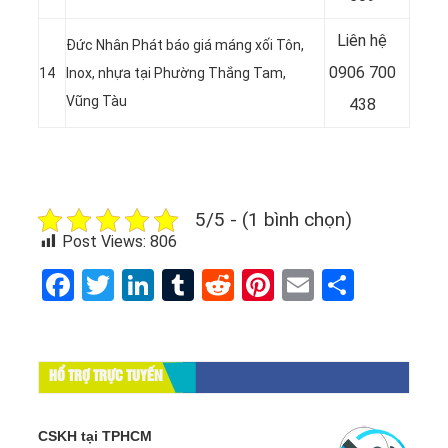
Liên hệ
Đức Nhân Phát báo giá máng xối Tôn,
0906 700
14
Inox, nhựa tại Phường Thắng Tam,
Vũng Tàu
438
5/5 - (1 bình chọn)
Post Views:
806
Facebook
Twitter
LinkedIn
Tumblr
Reddit
Pinterest
Email
Share
HỔ TRỢ TRỰC TUYẾN
CSKH tại TPHCM