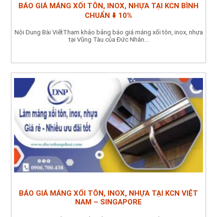
BÁO GIÁ MÁNG XỐI TÔN, INOX, NHỰA TẠI KCN BÌNH
CHUẨN ⬇️ 10%
Nội Dung Bài ViếtTham khảo bảng báo giá máng xối tôn, inox, nhựa
tại Vũng Tàu của Đức Nhân...
BÁO GIÁ MÁNG XỐI TÔN, INOX, NHỰA TẠI KCN VIỆT
NAM – SINGAPORE