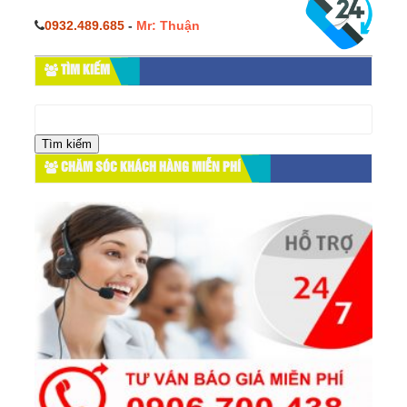
0932.489.685
-
Mr: Thuận
TÌM KIẾM
Tìm
kiếm
cho:
CHĂM SÓC KHÁCH HÀNG MIỄN PHÍ