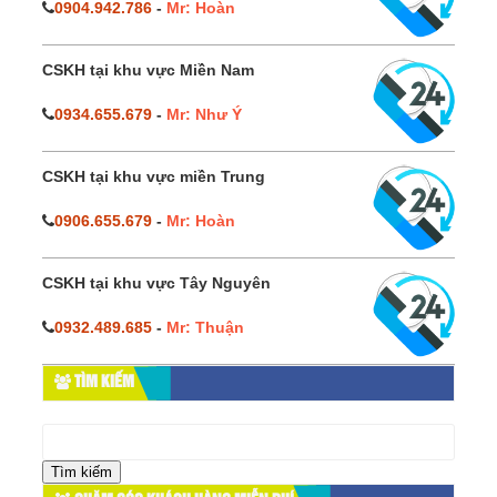
0904.942.786
-
Mr: Hoàn
CSKH tại khu vực Miền Nam
0934.655.679
-
Mr: Như Ý
CSKH tại khu vực miền Trung
0906.655.679
-
Mr: Hoàn
CSKH tại khu vực Tây Nguyên
0932.489.685
-
Mr: Thuận
TÌM KIẾM
Tìm
kiếm
cho: