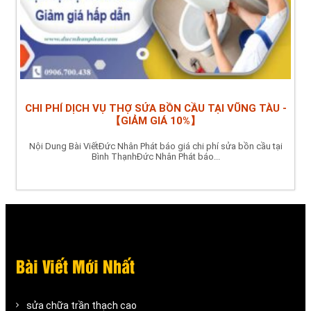
CHI PHÍ DỊCH VỤ THỢ SỬA BỒN CẦU TẠI VŨNG TÀU -
【GIẢM GIÁ 10%】
Nội Dung Bài ViếtĐức Nhân Phát báo giá chi phí sửa bồn cầu tại
Bình ThạnhĐức Nhân Phát báo...
Bài Viết Mới Nhất
sửa chữa trần thạch cao