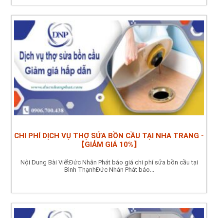
CHI PHÍ DỊCH VỤ THỢ SỬA BỒN CẦU TẠI NHA TRANG -
【GIẢM GIÁ 10%】
Nội Dung Bài ViếtĐức Nhân Phát báo giá chi phí sửa bồn cầu tại
Bình ThạnhĐức Nhân Phát báo...