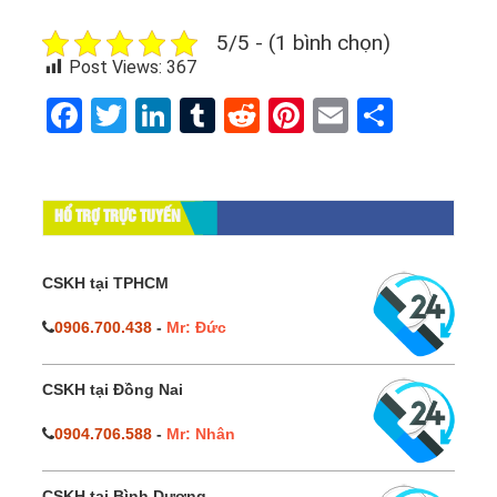
5/5 - (1 bình chọn)
Post Views:
367
Facebook
Twitter
LinkedIn
Tumblr
Reddit
Pinterest
Email
Share
HỔ TRỢ TRỰC TUYẾN
CSKH tại TPHCM
0906.700.438
-
Mr: Đức
CSKH tại Đồng Nai
0904.706.588
-
Mr: Nhân
CSKH tại Bình Dương