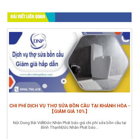
BÀI VIẾT LIÊN QUAN
CHI PHÍ DỊCH VỤ THỢ SỬA BỒN CẦU TẠI KHÁNH HÒA -
【GIẢM GIÁ 10%】
Nội Dung Bài ViếtĐức Nhân Phát báo giá chi phí sửa bồn cầu tại
Bình ThạnhĐức Nhân Phát báo...