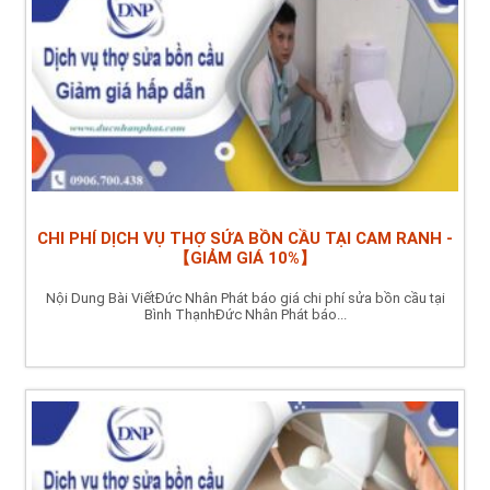
CHI PHÍ DỊCH VỤ THỢ SỬA BỒN CẦU TẠI CAM RANH -
【GIẢM GIÁ 10%】
Nội Dung Bài ViếtĐức Nhân Phát báo giá chi phí sửa bồn cầu tại
Bình ThạnhĐức Nhân Phát báo...