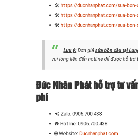
🛠
https://ducnhanphat.com/sua-bon-
🛠
https://ducnhanphat.com/sua-bon-c
🛠
https://ducnhanphat.com/sua-bon-c
Lưu ý:
Đơn giá
sửa bồn cầu tại Lo
vui lòng liên đến hotline để được hỗ trợ
Đức Nhân Phát hỗ trợ tư vấ
phí
📲
Zalo: 0906.700.438
☎️ Hotline: 0906.700.438
🌐 Website:
Ducnhanphat.com