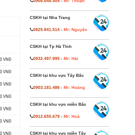
0908.648.509
-
Mr: Thuận
CSKH tại Nha Trang
0825.841.514
-
Mr: Nguyên
CSKH tại Tp Hà Tĩnh
0932.497.995
-
Mr: Hải
00 VNĐ
00 VNĐ
CSKH tại khu vực Tây Bắc
00 VNĐ
0903.181.486
-
Mr: Hoàng
00 VNĐ
CSKH tại khu vực miền Bắc
00 VNĐ
0912.655.679
-
Mr: Hoà
00 VNĐ
CSKH tại khu vực miền Tây
00 VNĐ