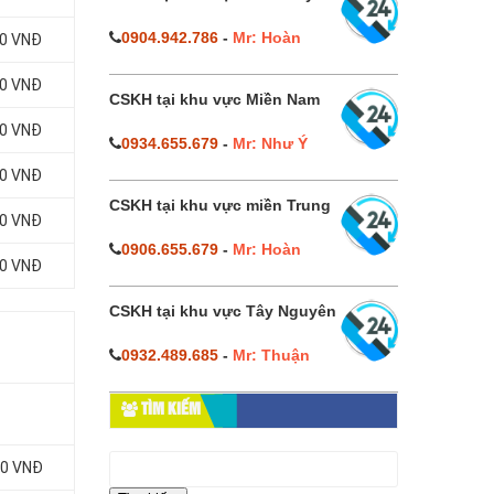
0904.942.786
-
Mr: Hoàn
00 VNĐ
00 VNĐ
CSKH tại khu vực Miền Nam
00 VNĐ
0934.655.679
-
Mr: Như Ý
00 VNĐ
CSKH tại khu vực miền Trung
00 VNĐ
0906.655.679
-
Mr: Hoàn
00 VNĐ
CSKH tại khu vực Tây Nguyên
0932.489.685
-
Mr: Thuận
TÌM KIẾM
Tìm
00 VNĐ
kiếm