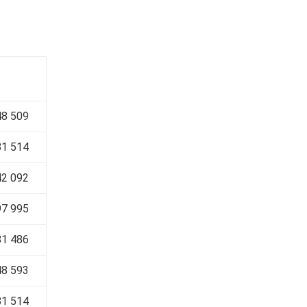
48 509
81 514
42 092
97 995
81 486
48 593
81 514