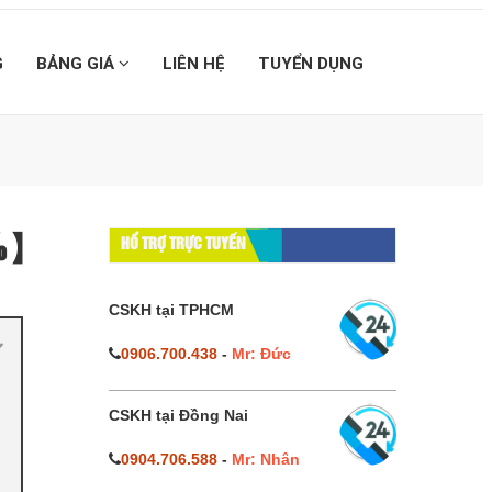
G
BẢNG GIÁ
LIÊN HỆ
TUYỂN DỤNG
0%】
HỔ TRỢ TRỰC TUYẾN
CSKH tại TPHCM
0906.700.438
-
Mr: Đức
CSKH tại Đồng Nai
0904.706.588
-
Mr: Nhân