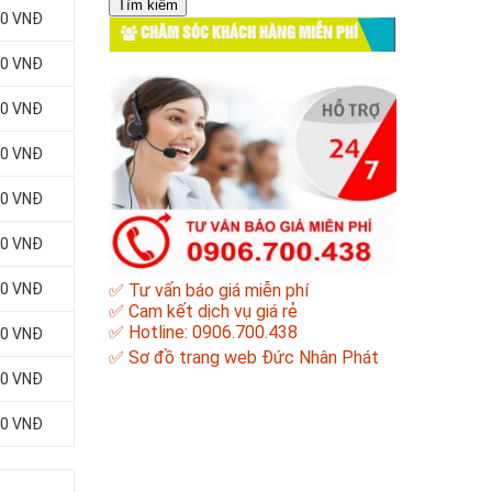
cho:
00 VNĐ
CHĂM SÓC KHÁCH HÀNG MIỄN PHÍ
00 VNĐ
00 VNĐ
00 VNĐ
00 VNĐ
00 VNĐ
00 VNĐ
✅ Tư vấn báo giá miễn phí
✅ Cam kết dịch vụ giá rẻ
✅ Hotline: 0906.700.438
00 VNĐ
✅
Sơ đồ trang web Đức Nhân Phát
00 VNĐ
00 VNĐ