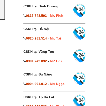
CSKH tại Bình Dương
0835.748.593
-
Mr: Phát
CSKH tại Hà Nội
0825.281.514
-
Mr: Tài
CSKH tại Vũng Tàu
0901.742.092
-
Mr: Hoà
CSKH tại Đà Nẵng
0904.991.912
-
Mr: Ngọc
CSKH tại Tp Đà Lạt