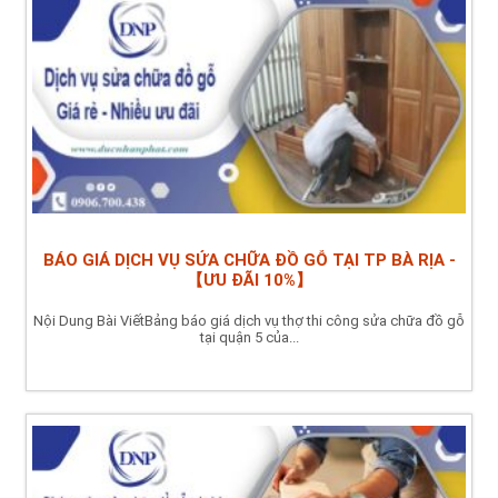
BÁO GIÁ DỊCH VỤ SỬA CHỮA ĐỒ GỖ TẠI TP BÀ RỊA -
【ƯU ĐÃI 10%】
Nội Dung Bài ViếtBảng báo giá dịch vụ thợ thi công sửa chữa đồ gỗ
tại quận 5 của...