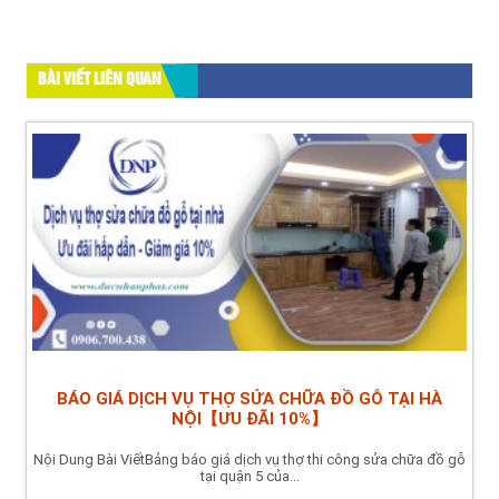
BÀI VIẾT LIÊN QUAN
BÁO GIÁ DỊCH VỤ THỢ SỬA CHỮA ĐỒ GỖ TẠI HÀ
NỘI【ƯU ĐÃI 10%】
Nội Dung Bài ViếtBảng báo giá dịch vụ thợ thi công sửa chữa đồ gỗ
tại quận 5 của...