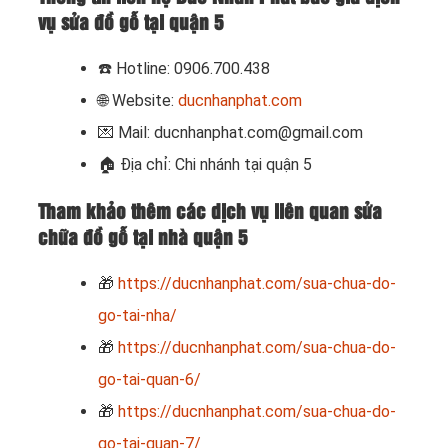
vụ sửa đồ gỗ tại quận 5
☎️
Hotline: 0906.700.438
🌐 Website:
ducnhanphat.com
💌 Mail: ducnhanphat.com@gmail.com
🏠
Địa chỉ: Chi nhánh tại quận 5
Tham khảo thêm các dịch vụ liên quan sửa
chữa đồ gỗ tại nhà quận 5
🎁
https://ducnhanphat.com/sua-chua-do-
go-tai-nha/
🎁
https://ducnhanphat.com/sua-chua-do-
go-tai-quan-6/
🎁
https://ducnhanphat.com/sua-chua-do-
go-tai-quan-7/