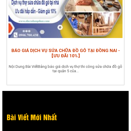
BÁO GIÁ DỊCH VỤ SỬA CHỮA ĐỒ GỖ TẠI ĐỒNG NAI -
【ƯU ĐÃI 10%】
Nội Dung Bài ViếtBảng báo giá dịch vụ thợ thi công sửa chữa đồ gỗ
tại quận 5 của...
Bài Viết Mới Nhất