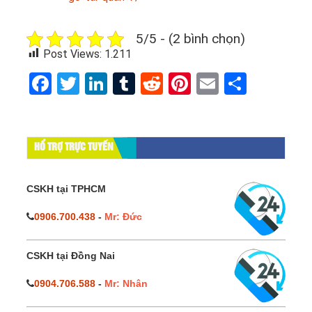
5/5 - (2 bình chọn)
Post Views:
1.211
Facebook
Twitter
LinkedIn
Tumblr
Reddit
Pinterest
Email
Share
HỔ TRỢ TRỰC TUYẾN
CSKH tại TPHCM
0906.700.438
-
Mr: Đức
CSKH tại Đồng Nai
0904.706.588
-
Mr: Nhân