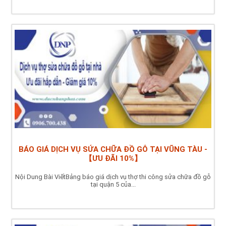
BÁO GIÁ DỊCH VỤ SỬA CHỮA ĐỒ GỖ TẠI VŨNG TÀU -
【ƯU ĐÃI 10%】
Nội Dung Bài ViếtBảng báo giá dịch vụ thợ thi công sửa chữa đồ gỗ
tại quận 5 của...